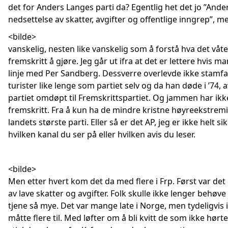
det for Anders Langes parti da? Egentlig het det jo ”Ander
nedsettelse av skatter, avgifter og offentlige inngrep”, m
<bilde>
vanskelig, nesten like vanskelig som å forstå hva det våt
fremskritt å gjøre. Jeg går ut ifra at det er lettere hvis m
linje med Per Sandberg. Dessverre overlevde ikke stamf
turister like lenge som partiet selv og da han døde i ’74, a
partiet omdøpt til Fremskrittspartiet. Og jammen har ikke
fremskritt. Fra å kun ha de mindre kristne høyreekstremis
landets største parti. Eller så er det AP, jeg er ikke helt s
hvilken kanal du ser på eller hvilken avis du leser.
<bilde>
Men etter hvert kom det da med flere i Frp. Først var det 
av lave skatter og avgifter. Folk skulle ikke lenger behøve
tjene så mye. Det var mange late i Norge, men tydeligvis
måtte flere til. Med løfter om å bli kvitt de som ikke hø