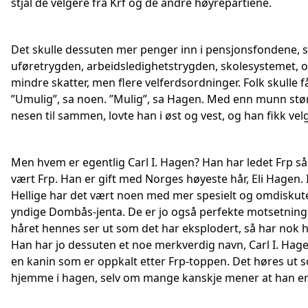
stjal de velgere fra Krf og de andre høyrepartiene.
Det skulle dessuten mer penger inn i pensjonsfondene,
uføretrygden, arbeidsledighetstrygden, skolesystemet, osv
mindre skatter, men flere velferdsordninger. Folk skulle f
”Umulig”, sa noen. ”Mulig”, sa Hagen. Med enn munn st
nesen til sammen, lovte han i øst og vest, og han fikk ve
Men hvem er egentlig Carl I. Hagen? Han har ledet Frp s
vært Frp. Han er gift med Norges høyeste hår, Eli Hagen.
Hellige har det vært noen med mer spesielt og omdiskut
yndige Dombås-jenta. De er jo også perfekte motsetnin
håret hennes ser ut som det har eksplodert, så har nok h
Han har jo dessuten et noe merkverdig navn, Carl I. Hag
en kanin som er oppkalt etter Frp-toppen. Det høres ut
hjemme i hagen, selv om mange kanskje mener at han er 