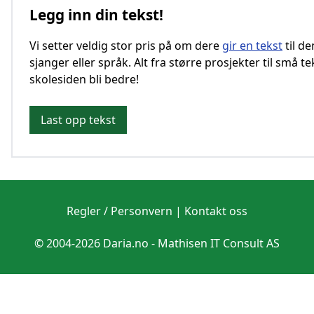
Legg inn din tekst!
Vi setter veldig stor pris på om dere
gir en tekst
til d
sjanger eller språk. Alt fra større prosjekter til små te
skolesiden bli bedre!
Last opp tekst
Regler / Personvern
|
Kontakt oss
© 2004-2026 Daria.no -
Mathisen IT Consult AS