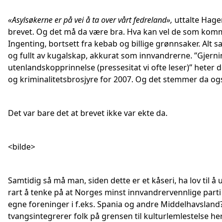
«Asylsøkerne er på vei å ta over vårt fedreland»,
uttalte Hage
brevet. Og det må da være bra. Hva kan vel de som komme
Ingenting, bortsett fra kebab og billige grønnsaker. Alt 
og fullt av kugalskap, akkurat som innvandrerne. ”Gjer
utenlandskopprinnelse (pressesitat vi ofte leser)” heter d
og kriminalitetsbrosjyre for 2007. Og det stemmer da og
Det var bare det at brevet ikke var ekte da.
<bilde>
Samtidig så må man, siden dette er et kåseri, ha lov til å 
rart å tenke på at Norges minst innvandrervennlige parti
egne foreninger i f.eks. Spania og andre Middelhavsland
tvangsintegrerer folk på grensen til kulturlemlestelse her