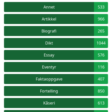
Annet
533
Artikkel
966
Biografi
265
Dikt
1044
Essay
576
Eventyr
116
Faktaoppgave
407
Fortelling
850
Kåseri
613