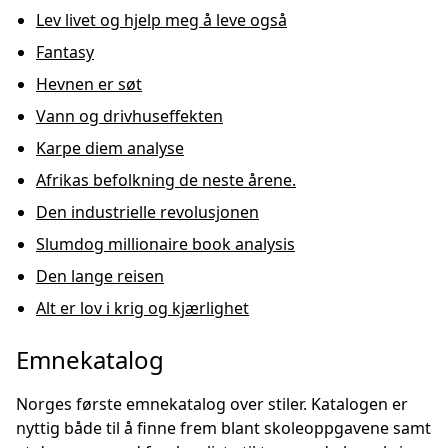
Lev livet og hjelp meg å leve også
Fantasy
Hevnen er søt
Vann og drivhuseffekten
Karpe diem analyse
Afrikas befolkning de neste årene.
Den industrielle revolusjonen
Slumdog millionaire book analysis
Den lange reisen
Alt er lov i krig og kjærlighet
Emnekatalog
Norges første emnekatalog over stiler. Katalogen er
nyttig både til å finne frem blant skoleoppgavene samt