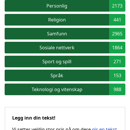
Personlig
2173
Religion
441
Samfunn
2965
Sosiale nettverk
1864
Sport og spill
271
Språk
153
Teknologi og vitenskap
988
Legg inn din tekst!
Vi setter veldig stor pris på om dere
gir en tekst