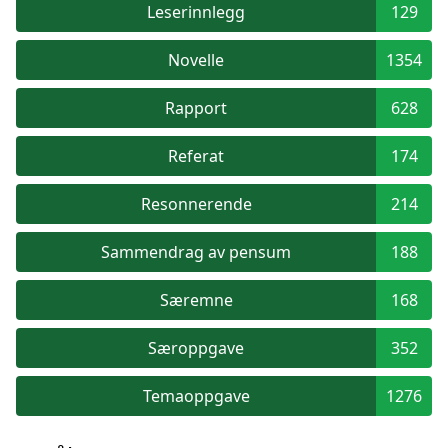
Leserinnlegg
129
Novelle
1354
Rapport
628
Referat
174
Resonnerende
214
Sammendrag av pensum
188
Særemne
168
Særoppgave
352
Temaoppgave
1276