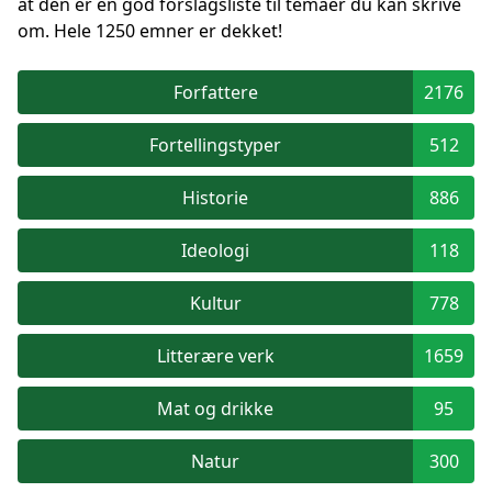
at den er en god forslagsliste til temaer du kan skrive
om. Hele 1250 emner er dekket!
Forfattere
2176
Fortellingstyper
512
Historie
886
Ideologi
118
Kultur
778
Litterære verk
1659
Mat og drikke
95
Natur
300