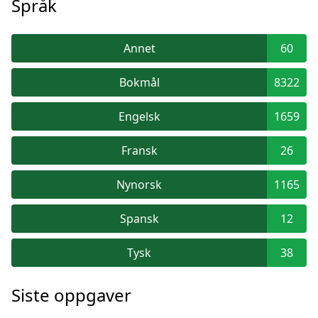
Språk
Annet
60
Bokmål
8322
Engelsk
1659
Fransk
26
Nynorsk
1165
Spansk
12
Tysk
38
Siste oppgaver