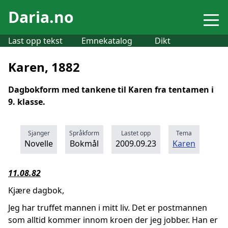
Daria.no
Last opp tekst
Emnekatalog
Dikt
Karen, 1882
Dagbokform med tankene til Karen fra tentamen i
9. klasse.
Sjanger
Språkform
Lastet opp
Tema
Novelle
Bokmål
2009.09.23
Karen
11.08.82
Kjære dagbok,
Jeg har truffet mannen i mitt liv. Det er postmannen
som alltid kommer innom kroen der jeg jobber. Han er