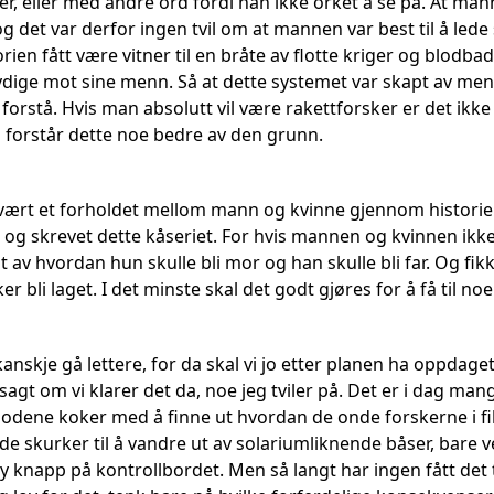
r, eller med andre ord fordi han ikke orket å se på. At ma
g det var derfor ingen tvil om at mannen var best til å lede
ien fått være vitner til en bråte av flotte kriger og blodbad
dige mot sine menn. Så at dette systemet var skapt av me
 forstå. Hvis man absolutt vil være rakettforsker er det ik
 forstår dette noe bedre av den grunn.
 vært et forholdet mellom mann og kvinne gjennom historien,
 og skrevet dette kåseriet. For hvis mannen og kvinnen ikke
 av hvordan hun skulle bli mor og han skulle bli far. Og fik
bli laget. I det minste skal det godt gjøres for å få til noe 
t kanskje gå lettere, for da skal vi jo etter planen ha opp
sagt om vi klarer det da, noe jeg tviler på. Det er i dag m
odene koker med å finne ut hvordan de onde forskerne i fi
de skurker til å vandre ut av solariumliknende båser, bare ve
y knapp på kontrollbordet. Men så langt har ingen fått det t