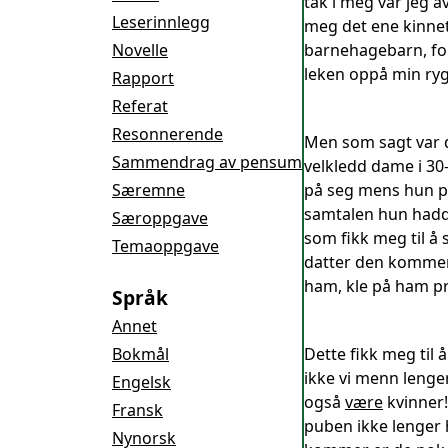
tak i meg var jeg a
Leserinnlegg
meg det ene kinnet
Novelle
barnehagebarn, for
leken oppå min ryg
Rapport
Referat
Resonnerende
Men som sagt var d
Sammendrag av pensum
velkledd dame i 30
Særemne
på seg mens hun pr
samtalen hun hadd
Særoppgave
som fikk meg til å
Temaoppgave
datter den kommend
ham, kle på ham pr
Språk
Annet
Bokmål
Dette fikk meg til 
ikke vi menn lenger
Engelsk
også
være
kvinner!
Fransk
puben ikke lenger h
Nynorsk