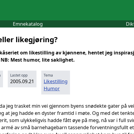
Emnekatalog
Dik
eller likegjøring?
 kåseriet om likestilling av kjønnene, hentet jeg inspiras
NB: Mest humor, lite saklighet.
m
Lastet opp
Tema
2005.09.21
Likestilling
Humor
 da jeg trasket min vei gjennom byens snødekte gater på vei
g at jeg hadde en dyster framtid i møte. Og med det tenkte 
it, som ulykkeligvis hadde fått øye på meg, nå var i full s
 armé av små barnehagebarn tassende forventningsfullt ette