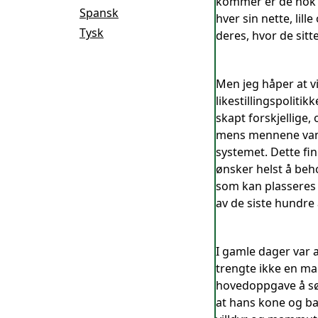
kommer er de nok if
Spansk
hver sin nette, lill
Tysk
deres, hvor de sitt
Men jeg håper at vi
likestillingspolitik
skapt forskjellige
mens mennene vanlig
systemet. Dette fin
ønsker helst å beh
som kan plasseres 
av de siste hundre 
I gamle dager var 
trengte ikke en ma
hovedoppgave å sør
at hans kone og ba