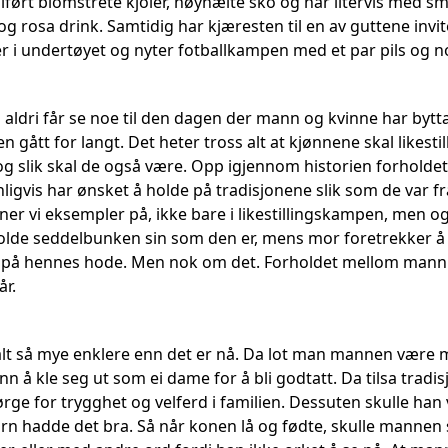
ørt blomstrete kjoler, høyhælte sko og har litervis med smink
e og rosa drink. Samtidig har kjæresten til en av guttene invi
er i undertøyet og nyter fotballkampen med et par pils og n
 aldri får se noe til den dagen der mann og kvinne har bytta
ken gått for langt. Det heter tross alt at kjønnene skal likest
, og slik skal de også være. Opp igjennom historien forhol
vis har ønsket å holde på tradisjonene slik som de var fra 
ner vi eksempler på, ikke bare i likestillingskampen, men o
olde seddelbunken sin som den er, mens mor foretrekker å 
på hennes hode. Men nok om det. Forholdet mellom mann og
år.
alt så mye enklere enn det er nå. Da lot man mannen være 
nn å kle seg ut som ei dame for å bli godtatt. Da tilsa tr
ge for trygghet og velferd i familien. Dessuten skulle han 
rn hadde det bra. Så når konen lå og fødte, skulle mannen s