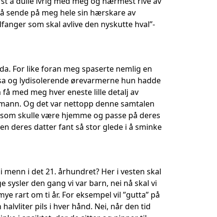
ørst å dulle ivrig med meg og nærmest rive av
l å sende på meg hele sin hærskare av
fanger som skal avlive den nyskutte hval”-
da. For like foran meg spaserte nemlig en
rosa og lydisolerende ørevarmerne hun hadde
få med meg hver eneste lille detalj av
 mann. Og det var nettopp denne samtalen
m som skulle være hjemme og passe på deres
 deres datter fant så stor glede i å sminke
i menn i det 21. århundret? Her i vesten skal
 sysler den gang vi var barn, nei nå skal vi
mye rart om ti år. For eksempel vil ”gutta” på
alvliter pils i hver hånd. Nei, når den tid