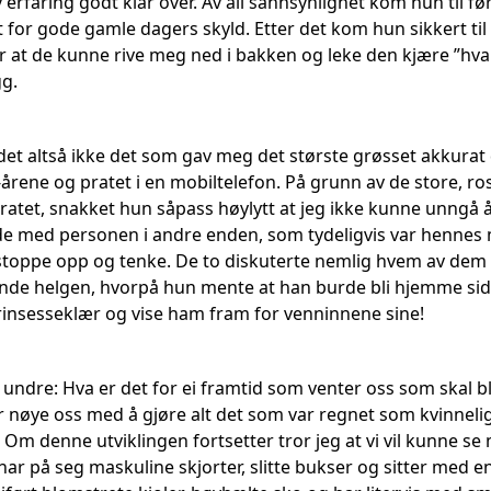
v erfaring godt klar over. Av all sannsynlighet kom hun til f
 for gode gamle dagers skyld. Etter det kom hun sikkert ti
 at de kunne rive meg ned i bakken og leke den kjære ”hval
g.
et altså ikke det som gav meg det største grøsset akkurat 
-årene og pratet i en mobiltelefon. På grunn av de store, 
atet, snakket hun såpass høylytt at jeg ikke kunne unngå å 
e med personen i andre enden, som tydeligvis var hennes
 stoppe opp og tenke. De to diskuterte nemlig hvem av de
e helgen, hvorpå hun mente at han burde bli hjemme siden
insesseklær og vise ham fram for venninnene sine!
å undre: Hva er det for ei framtid som venter oss som skal bl
 nøye oss med å gjøre alt det som var regnet som kvinnelige
 Om denne utviklingen fortsetter tror jeg at vi vil kunne se 
ar på seg maskuline skjorter, slitte bukser og sitter med en h