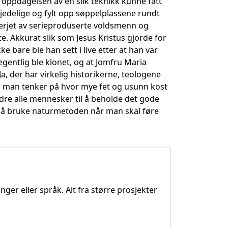
r oppdagelsen av en slik teknikk kunne fått
kjedelige og fylt opp søppelplassene rundt
 herjet av serieproduserte voldsmenn og
e. Akkurat slik som Jesus Kristus gjorde for
e bare ble han sett i live etter at han var
egentlig ble klonet, og at Jomfru Maria
, der har virkelig historikerne, teologene
når man tenker på hvor mye fet og usunn kost
fordre alle mennesker til å beholde det gode
ed å bruke naturmetoden når man skal føre
nger eller språk. Alt fra større prosjekter