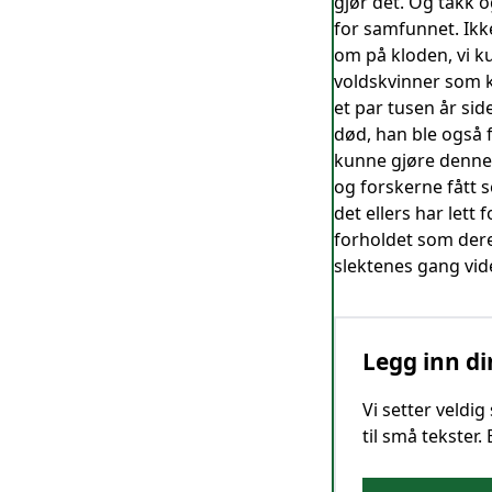
gjør det. Og takk o
for samfunnet. Ikke
om på kloden, vi k
voldskvinner som k
et par tusen år sid
død, han ble også f
kunne gjøre denne 
og forskerne fått 
det ellers har lett
forholdet som dere
slektenes gang vid
Legg inn di
Vi setter veldi
til små tekster.