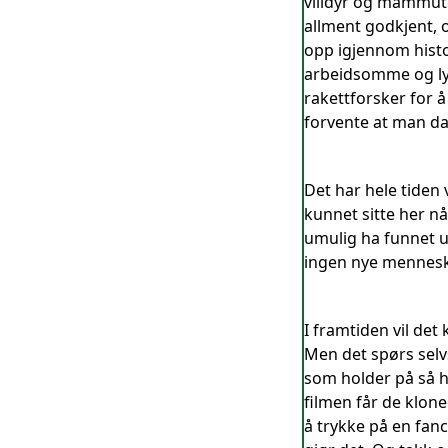
villdyr og mammute
allment godkjent, o
opp igjennom histor
arbeidsomme og ly
rakettforsker for å
forvente at man da
Det har hele tiden
kunnet sitte her nå
umulig ha funnet ut
ingen nye mennesker 
I framtiden vil de
Men det spørs selv
som holder på så h
filmen får de klone
å trykke på en fanc