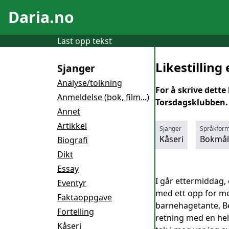
Daria.no
Last opp tekst
Likestilling 
Sjanger
Analyse/tolkning
For å skrive dette
Anmeldelse (bok, film...)
Torsdagsklubben. 
Annet
Artikkel
Sjanger
Språkfor
Kåseri
Bokmål
Biografi
Dikt
Essay
I går ettermiddag,
Eventyr
med ett opp for me
Faktaoppgave
barnehagetante, Ber
Fortelling
retning med en hel
Kåseri