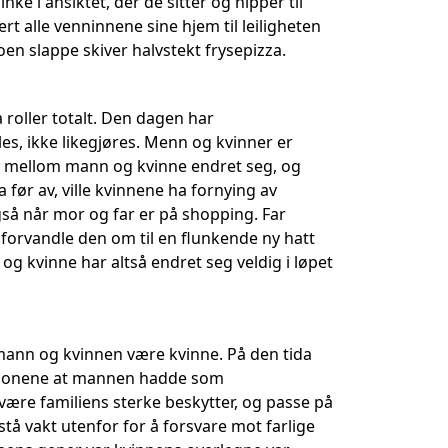
e i ansiktet, der de sitter og nipper til
tert alle venninnene sine hjem til leiligheten
oen slappe skiver halvstekt frysepizza.
 roller totalt. Den dagen har
illes, ikke likegjøres. Menn og kvinner er
det mellom mann og kvinne endret seg, og
før av, ville kvinnene ha fornying av
gså når mor og far er på shopping. Far
forvandle den om til en flunkende ny hatt
 kvinne har altså endret seg veldig i løpet
mann og kvinnen være kvinne. På den tida
adisjonene at mannen hadde som
være familiens sterke beskytter, og passe på
tå vakt utenfor for å forsvare mot farlige