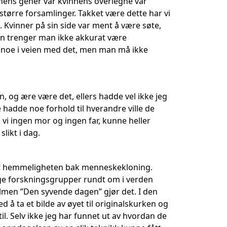
nnens gener var kvinnens overlegne var
 større forsamlinger. Takket være dette har vi
. Kvinner på sin side var ment å være søte,
nn trenger man ikke akkurat være
ke noe i veien med det, men man må ikke
 og ære være det, ellers hadde vel ikke jeg
 hadde noe forhold til hverandre ville de
k vi ingen mor og ingen far, kunne heller
slikt i dag.
daget hemmeligheten bak menneskekloning.
ange forskningsgrupper rundt om i verden
lmen ”Den syvende dagen” gjør det. I den
d å ta et bilde av øyet til originalskurken og
il. Selv ikke jeg har funnet ut av hvordan de