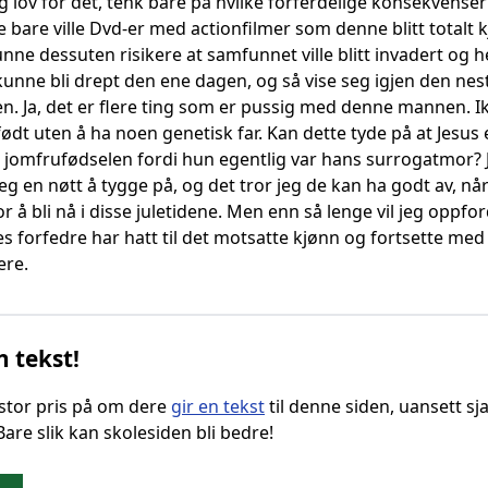
g lov for det, tenk bare på hvilke forferdelige konsekvense
 bare ville Dvd-er med actionfilmer som denne blitt totalt 
unne dessuten risikere at samfunnet ville blitt invadert og
unne bli drept den ene dagen, og så vise seg igjen den nest
en. Ja, det er flere ting som er pussig med denne mannen. Ikk
ødt uten å ha noen genetisk far. Kan dette tyde på at Jesus 
jomfrufødselen fordi hun egentlig var hans surrogatmor? Ja
seg en nøtt å tygge på, og det tror jeg de kan ha godt av, 
 for å bli nå i disse juletidene. Men enn så lenge vil jeg opp
s forfedre har hatt til det motsatte kjønn og fortsette m
ere.
n tekst!
g stor pris på om dere
gir en tekst
til denne siden, uansett sja
 Bare slik kan skolesiden bli bedre!