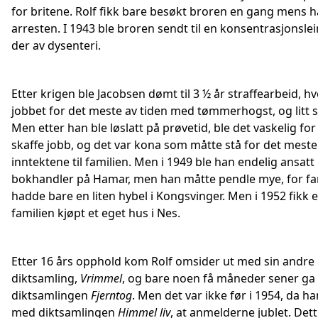
for britene. Rolf fikk bare besøkt broren en gang mens ha
arresten. I 1943 ble broren sendt til en konsentrasjonslei
der av dysenteri.
Etter krigen ble Jacobsen dømt til 3 ½ år straffearbeid, h
jobbet for det meste av tiden med tømmerhogst, og litt 
Men etter han ble løslatt på prøvetid, ble det vaskelig for
skaffe jobb, og det var kona som måtte stå for det meste
inntektene til familien. Men i 1949 ble han endelig ansatt
bokhandler på Hamar, men han måtte pendle mye, for fa
hadde bare en liten hybel i Kongsvinger. Men i 1952 fikk 
familien kjøpt et eget hus i Nes.
Etter 16 års opphold kom Rolf omsider ut med sin andre
diktsamling,
Vrimmel
, og bare noen få måneder sener ga
diktsamlingen
Fjerntog
. Men det var ikke før i 1954, da h
med diktsamlingen
Himmel liv
, at anmelderne jublet. Dett