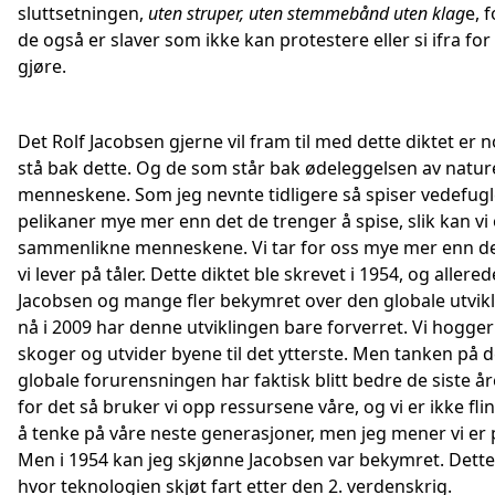
sluttsetningen,
uten struper, uten stemmebånd uten klag
e, f
de også er slaver som ikke kan protestere eller si ifra fo
gjøre.
Det Rolf Jacobsen gjerne vil fram til med dette diktet er
stå bak dette. Og de som står bak ødeleggelsen av natur
menneskene. Som jeg nevnte tidligere så spiser vedefugl
pelikaner mye mer enn det de trenger å spise, slik kan vi
sammenlikne menneskene. Vi tar for oss mye mer enn de
vi lever på tåler. Dette diktet ble skrevet i 1954, og allere
Jacobsen og mange fler bekymret over den globale utvik
nå i 2009 har denne utviklingen bare forverret. Vi hogge
skoger og utvider byene til det ytterste. Men tanken på 
globale forurensningen har faktisk blitt bedre de siste å
for det så bruker vi opp ressursene våre, og vi er ikke flin
å tenke på våre neste generasjoner, men jeg mener vi er p
Men i 1954 kan jeg skjønne Jacobsen var bekymret. Dette 
hvor teknologien skjøt fart etter den 2. verdenskrig.