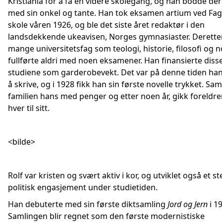
Kristiania for å få en videre skolegang, og han bodde d
med sin onkel og tante. Han tok eksamen artium ved Fa
skole våren 1926, og ble det siste året redaktør i den
landsdekkende ukeavisen, Norges gymnasiaster. Derette
mange universitetsfag som teologi, historie, filosofi og 
fullførte aldri med noen eksamener. Han finansierte disse
studiene som garderobevekt. Det var på denne tiden ha
å skrive, og i 1928 fikk han sin første novelle trykket. Sam
familien hans med penger og etter noen år, gikk foreldr
hver til sitt.
<bilde>
Rolf var kristen og svært aktiv i kor, og utviklet også et st
politisk engasjement under studietiden.
Han debuterte med sin første diktsamling
Jord og Jern
i 1
Samlingen blir regnet som den første modernistiske