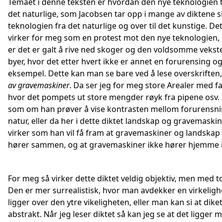
Temaet i denne teksten er hvordan den nye teknologien t
det naturlige, som Jacobsen tar opp i mange av diktene si
teknologien fra det naturlige og over til det kunstige. Det
virker for meg som en protest mot den nye teknologien,
er det er galt å rive ned skoger og den voldsomme vekst
byer, hvor det etter hvert ikke er annet en forurensing o
eksempel. Dette kan man se bare ved å lese overskriften
av gravemaskiner
. Da ser jeg for meg store Arealer med f
hvor det pompets ut store mengder røyk fra pipene osv. 
som om han prøver å vise kontrasten mellom forurensn
natur, eller da her i dette diktet landskap og gravemaskin
virker som han vil få fram at gravemaskiner og landskap
hører sammen, og at gravemaskiner ikke hører hjemme i
For meg så virker dette diktet veldig objektiv, men med t
Den er mer surrealistisk, hvor man avdekker en virkelig
ligger over den ytre vikeligheten, eller man kan si at diket
abstrakt. Når jeg leser diktet så kan jeg se at det ligger 