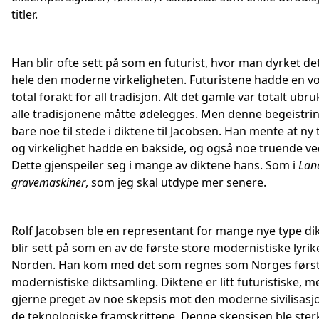
titler.
Han blir ofte sett på som en futurist, hvor man dyrket de
hele den moderne virkeligheten. Futuristene hadde en 
total forakt for all tradisjon. Alt det gamle var totalt ubru
alle tradisjonene måtte ødelegges. Men denne begeistri
bare noe til stede i diktene til Jacobsen. Han mente at ny
og virkelighet hadde en bakside, og også noe truende ve
Dette gjenspeiler seg i mange av diktene hans. Som i
Lan
gravemaskiner
, som jeg skal utdype mer senere.
Rolf Jacobsen ble en representant for mange nye type di
blir sett på som en av de første store modernistiske lyrik
Norden. Han kom med det som regnes som Norges førs
modernistiske diktsamling. Diktene er litt futuristiske, m
gjerne preget av noe skepsis mot den moderne sivilisas
de teknologiske framskrittene. Denne skepsisen ble ste