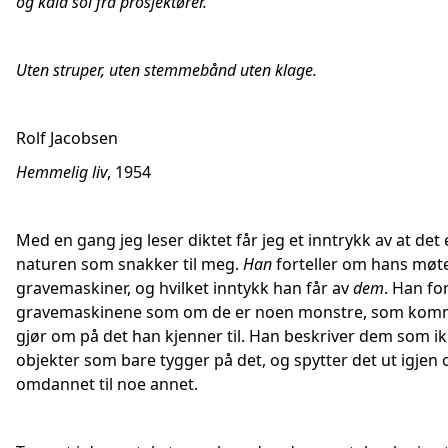
og kald sol fra prosjektører.
Uten struper, uten stemmebånd uten klage.
Rolf Jacobsen
Hemmelig liv
, 1954
Med en gang jeg leser diktet får jeg et inntrykk av at det 
naturen som snakker til meg.
Han
forteller om hans mø
gravemaskiner, og hvilket inntykk han får av
dem
. Han fo
gravemaskinene som om de er noen monstre, som kom
gjør om på det han kjenner til. Han beskriver dem som i
objekter som bare tygger på det, og spytter det ut igjen 
omdannet til noe annet.