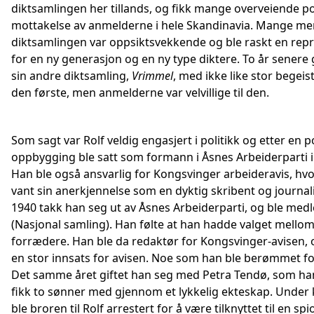
diktsamlingen her tillands, og fikk mange overveiende po
mottakelse av anmelderne i hele Skandinavia. Mange me
diktsamlingen var oppsiktsvekkende og ble raskt en rep
for en ny generasjon og en ny type diktere. To år senere 
sin andre diktsamling,
Vrimmel
, med ikke like stor begei
den første, men anmelderne var velvillige til den.
Som sagt var Rolf veldig engasjert i politikk og etter en po
oppbygging ble satt som formann i Åsnes Arbeiderparti i
Han ble også ansvarlig for Kongsvinger arbeideravis, hv
vant sin anerkjennelse som en dyktig skribent og journali
1940 takk han seg ut av Åsnes Arbeiderparti, og ble med
(Nasjonal samling). Han følte at han hadde valget mellom
forrædere. Han ble da redaktør for Kongsvinger-avisen, o
en stor innsats for avisen. Noe som han ble berømmet fo
Det samme året giftet han seg med Petra Tendø, som ha
fikk to sønner med gjennom et lykkelig ekteskap. Under 
ble broren til Rolf arrestert for å være tilknyttet til en s