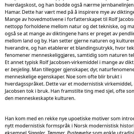
hverdagskost, og han bodde også nærme jernbanelinjen
Hamar. Dette har vært med på å inspirere mye av dikting
Mange av hovedmotivene i forfatterskapet til Rolf Jacobs
nettopp forholdene mellom natur og det tekniske, og m
også se at mange av diktingene hans er preget av pendl
mellom land og by. Han setter gjerne naturen og kultur
hverandre, og han etablerer et blandingsutrykk, hvor te
fenomener menneskeliggjøres, samtidig som naturen tek
Et annet typisk Rolf Jacobsen-virkemiddel i mange av dik
er
besjeling
. Man tillegger gjenskaper, dyr, naturfenomen
menneskelige egenskaper. Noe som ofte blir brukt i
hverdagsspråket. Dette var et modernistisk virkemiddel
Jacobsen tok i bruk. Han framstilte ting med sjel, ofte som
den menneskeskapte kulturen.
Han kom med en rekke nye upoetiske motiver som intro
nytt modernistisk formspråk i Norsk modernistisk histori
eksempel
Signaler
,
Tømmer
,
Pusteøvelse
som enkle utradisj