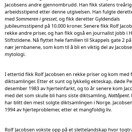
Jacobsens andre gjennombrudd. Han fikk statens treårig
arbeidsstipend etter denne utgivelsen. Han fulgte derett
med
Sommeren i gresset
, og fikk deretter Gyldendals
jubileumsstipend på 10.000 kroner. Senere fikk Rolf Jaco
rekke andre priser, og han fikk også en journalist jobb i
Stiftstidene. Nå flyttet hele familien til Skappels gate 2 p
nær jernbanene, som kom til å bli en viktig del av Jacobs
mytologi.
I ettertid fikk Rolf Jacobsen en rekke priser og kom med 
diktsamlinger. Etter et sunt og lykkelig ekteskap, døde Pe
desember 1983 av hjerteinfarkt, og to år senere kom Jac
med det som skulle bli hans siste diktsamling,
Nattåpent
.
har blitt den mest solgte diktsamlingen i Norge. Jacobsen
1994 av hjerteproblemer, etter et mangfoldig liv.
Rolf Jacobsen vokste opp på et slettelandskap hvor togtr