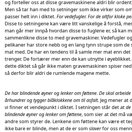
og forteller oss at disse gravemaskinene aldri blir ordent
Men så tar han med to setninger som ikke virker som o
passer helt inn i diktet.
For vedefugler. For de altfor kloke pe
Disse to setningene kan være litt vanskelige å forstå, me
man går mer innpå hvordan disse to fuglene er, så kan m
sammenlikne disse to med gravemaskiner. Vedefugler o
pelikaner har store nebb og en lang tynn strupe som de
mat med. De har en tendens til å samle mer mat enn det
trenger. De fortærer mer enn de kan utnytte i øyeblikket.
dette diktet så går ikke maten gravemaskinen spiser ned 
så derfor blir aldri de rumlende magene mette.
De har blindende øyner og lenker om føttene
.
De skal arbeide 
århundrer og tygger blåklokkene om til asfalt.
Jeg mener at d
vi finner et vendepunkt i diktet. I setningen står det at
de
blindende øyner og lenker om føttene
, som sier at det må 
andre som styrer de. Lenkene om føttene kan være et te
ikke bare er blinde, men at de er som
slaver
for oss menn