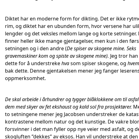
Diktet har en moderne form for dikting. Det er ikke rytm
rim, og diktet har en ubunden form, hvor versene har uli
lengder og det veksles mellom lange og korte setninger.
finner heller ikke mange gjentagelser, men kun i den førs
setningen og i den andre (
De spiser av skogene mine. Seks
gravemaskiner kom og spiste av skogene mine).
Jeg tror han
dette for å understreke
hva
som spiser skogene, og
hve
bak dette. Denne gjentakelsen mener jeg fanger leseren
oppmerksomhet.
De skal arbeide i århundrer og tygger blåklokkene om til asfal
dem med skyer av fet ekshaust og kald sol fra prosjektører.
Me
to setningene mener jeg Jacobsen understreker de katas
kontrastene mellom natur og det kunstige. De vakre bl
forsvinner i det man fyller opp nye veier med asfalt, og d
skogluften ”dekkes” av eksos. Han vil understreke at den