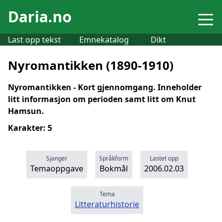
Daria.no
Last opp tekst
Emnekatalog
Dikt
Nyromantikken (1890-1910)
Nyromantikken - Kort gjennomgang. Inneholder
litt informasjon om perioden samt litt om Knut
Hamsun.
Karakter: 5
Sjanger
Språkform
Lastet opp
Temaoppgave
Bokmål
2006.02.03
Tema
Litteraturhistorie