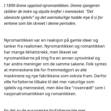
I 1890-årene oppstod nyromantikken. Denne sjangeren
skildrer de indre og skjulte krefter i mennesket. ”Det
ubevisste sjeleliv” og det overnaturlige hadde mye å si for
verkene som ble skrevet i denne perioden.
Nyromantikken var en reaksjon på gamle ideer og
tanker fra realismen. Nyromantikken og romantikken
har mange likhetstrekk, men likevel ser
nyromantikerne på ting fra en annen synsvinkel og
har andre meninger om de samme sakene. Folk syntes
at menneskene ble for fremmedgjort av alle
maskinene og nye fabrikkene som vokste fram. Derfor
ville forfatterne tilbake til det mer naturlige som
sjeleliv og mennesket, men ikke like ”rosenrødt” som i
nasjonalromantikken og romantikken.
En del av de europeiske forfatterne ble mer