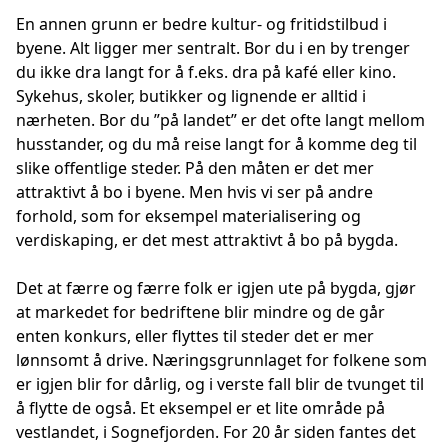
En annen grunn er bedre kultur- og fritidstilbud i
byene. Alt ligger mer sentralt. Bor du i en by trenger
du ikke dra langt for å f.eks. dra på kafé eller kino.
Sykehus, skoler, butikker og lignende er alltid i
nærheten. Bor du ”på landet” er det ofte langt mellom
husstander, og du må reise langt for å komme deg til
slike offentlige steder. På den måten er det mer
attraktivt å bo i byene. Men hvis vi ser på andre
forhold, som for eksempel materialisering og
verdiskaping, er det mest attraktivt å bo på bygda.
Det at færre og færre folk er igjen ute på bygda, gjør
at markedet for bedriftene blir mindre og de går
enten konkurs, eller flyttes til steder det er mer
lønnsomt å drive. Næringsgrunnlaget for folkene som
er igjen blir for dårlig, og i verste fall blir de tvunget til
å flytte de også. Et eksempel er et lite område på
vestlandet, i Sognefjorden. For 20 år siden fantes det