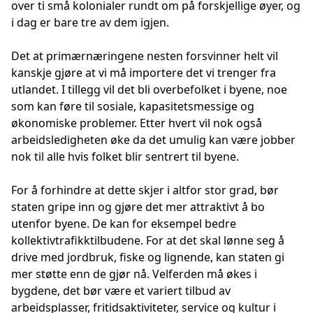
over ti små kolonialer rundt om på forskjellige øyer, og
i dag er bare tre av dem igjen.
Det at primærnæringene nesten forsvinner helt vil
kanskje gjøre at vi må importere det vi trenger fra
utlandet. I tillegg vil det bli overbefolket i byene, noe
som kan føre til sosiale, kapasitetsmessige og
økonomiske problemer. Etter hvert vil nok også
arbeidsledigheten øke da det umulig kan være jobber
nok til alle hvis folket blir sentrert til byene.
For å forhindre at dette skjer i altfor stor grad, bør
staten gripe inn og gjøre det mer attraktivt å bo
utenfor byene. De kan for eksempel bedre
kollektivtrafikktilbudene. For at det skal lønne seg å
drive med jordbruk, fiske og lignende, kan staten gi
mer støtte enn de gjør nå. Velferden må økes i
bygdene, det bør være et variert tilbud av
arbeidsplasser, fritidsaktiviteter, service og kultur i