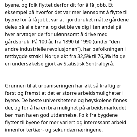
byene, og folk flyttet derfor dit for å få jobb. Et
eksempel på hvorfor det var mer lønnsomt å flytte til
byene for å få jobb, var at i jordbruket måtte gårdene
deles på alle barna, og det ble veldig liten andel på
hver arvtager derfor ulønnsomt å drive med
gårdsbruk. På 100 år, fra 1890 til 1990 (under ”den
andre industrielle revolusjonen”), har befolkningen i
tettbygde strøk i Norge økt fra 32,5% til 76,3% ifølge
en undersøkelse gjort av Statistisk Sentralbyrå.
Grunnen til at urbaniseringen har økt så kraftig er
først og fremst at det er større arbeidsmuligheter i
byene. De beste universitetene og høyskolene finnes
der, og for å ha en bra mulighet på arbeidsmarkedet
bør man ha en god utdannelse. Folk fra bygdene
flytter til byene for mer variert og interessant arbeid
innenfor tertiær- og sekundærnæringene.