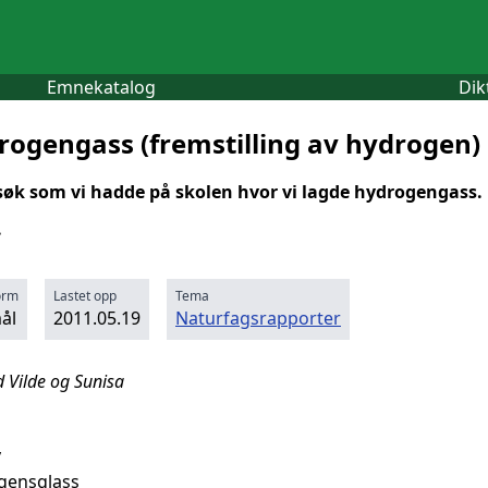
Emnekatalog
Dik
drogengass (fremstilling av hydrogen)
rsøk som vi hadde på skolen hvor vi lagde hydrogengass.
.
orm
Lastet opp
Tema
ål
2011.05.19
Naturfagsrapporter
 Vilde og Sunisa
v
gensglass