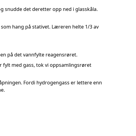
og snudde det deretter opp ned i glasskåla.
t som hang på stativet. Læreren helte 1/3 av
en på det vannfylte reagensrøret.
var fylt med gass, tok vi oppsamlingsrøret
åpningen. Fordi hydrogengass er lettere enn
ne.