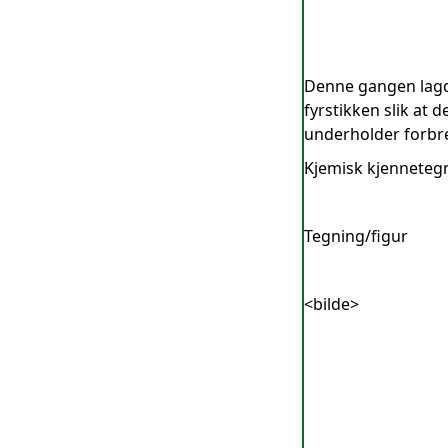
Denne gangen lagde 
fyrstikken slik at 
underholder forbre
Kjemisk kjenneteg
Tegning/figur
<bilde>