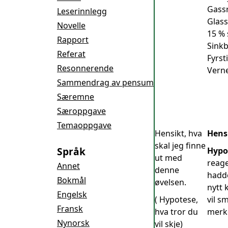
Gass
Leserinnlegg
Glass
Novelle
15 % 
Rapport
Sinkb
Referat
Fyrst
Resonnerende
Verne
Sammendrag av pensum
Særemne
Særoppgave
Temaoppgave
Hensikt, hva
Hens
skal jeg finne
Språk
Hypo
ut med
reage
Annet
denne
hadde
Bokmål
øvelsen.
nytt 
Engelsk
( Hypotese,
vil s
Fransk
hva tror du
merke
Nynorsk
vil skje)