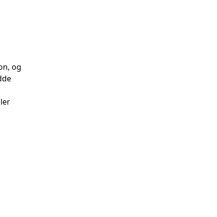
on, og
dde
ler