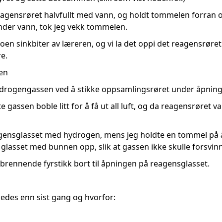
 reagensrøret halvfullt med vann, og holdt tommelen forran 
nder vann, tok jeg vekk tommelen.
 noen sinkbiter av læreren, og vi la det oppi det reagensrøre
e.
sen
ydrogengassen ved å stikke oppsamlingsrøret under åpning
te gassen boble litt for å få ut all luft, og da reagensrøret 
eagensglasset med hydrogen, mens jeg holdte en tommel på 
e glasset med bunnen opp, slik at gassen ikke skulle forsvin
n brennende fyrstikk bort til åpningen på reagensglasset.
edes enn sist gang og hvorfor: