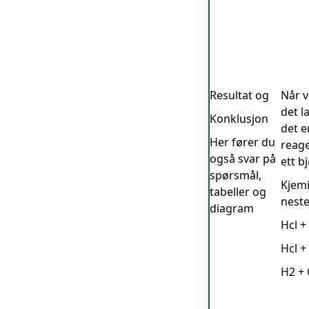
Resultat og
Når v
det l
Konklusjon
det e
Her fører du
reage
også svar på
ett b
spørsmål,
Kjemi
tabeller og
neste
diagram
Hcl +
Hcl +
H2 + 