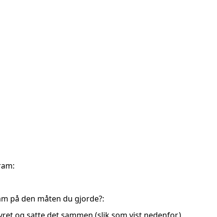
ram:
am på den måten du gjorde?:
tyret og satte det sammen (slik som vist nedenfor.)