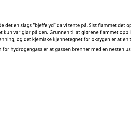
det en slags ”bjeffelyd” da vi tente på. Sist flammet det o
det kun var glør på den. Grunnen til at glørene flammet opp 
nning, og det kjemiske kjennetegnet for oksygen er at en tr
n for hydrogengass er at gassen brenner med en nesten us