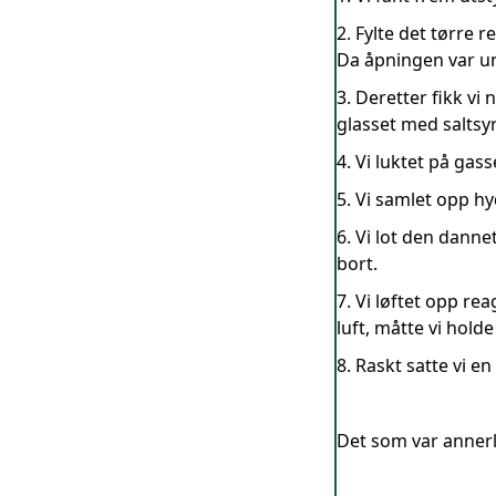
2. Fylte det tørre
Da åpningen var u
3. Deretter fikk vi
glasset med saltsyr
4. Vi luktet på gas
5. Vi samlet opp h
6. Vi lot den danne
bort.
7. Vi løftet opp r
luft, måtte vi hold
8. Raskt satte vi e
Det som var annerl