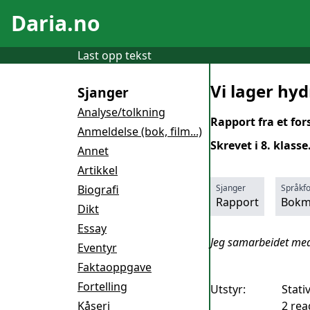
Daria.no
Last opp tekst
Vi lager hy
Sjanger
Analyse/tolkning
Rapport fra et fo
Anmeldelse (bok, film...)
Skrevet i 8. klasse
Annet
Artikkel
Biografi
Sjanger
Språkf
Rapport
Bokm
Dikt
Essay
Jeg samarbeidet med
Eventyr
Faktaoppgave
Fortelling
Utstyr:
Stati
Kåseri
2 rea