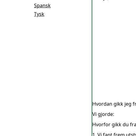
Spansk
Tysk
Hvordan gikk jeg f
Vi gjorde:
Hvorfor gikk du fr
1. Vi fant frem uts