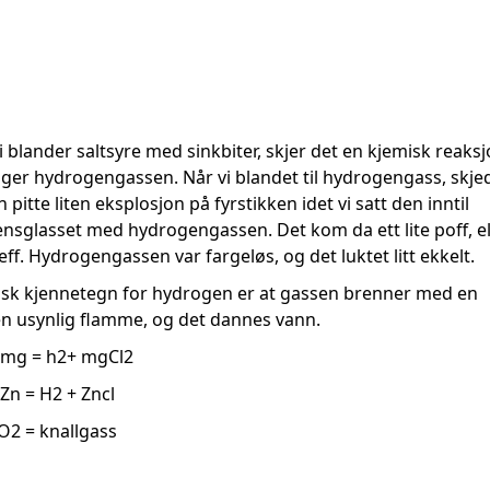
i blander saltsyre med sinkbiter, skjer det en kjemisk reaksj
ager hydrogengassen. Når vi blandet til hydrogengass, skje
n pitte liten eksplosjon på fyrstikken idet vi satt den inntil
nsglasset med hydrogengassen. Det kom da ett lite poff, el
jeff. Hydrogengassen var fargeløs, og det luktet litt ekkelt.
sk kjennetegn for hydrogen er at gassen brenner med en
n usynlig flamme, og det dannes vann.
 mg = h2+ mgCl2
 Zn = H2 + Zncl
O2 = knallgass