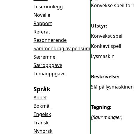
Konvekse speil form
Leserinnlegg
Novelle
Rapport
Utstyr:
Referat
Konvekst speil
Resonnerende
Konkavt speil
Sammendrag av pensum
Lysmaskin
Særemne
Særoppgave
Temaoppgave
Beskrivelse:
Slå på lysmaskinen,
Språk
Annet
Bokmål
Tegning:
Engelsk
(figur mangler)
Fransk
Nynorsk