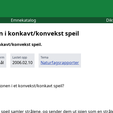
Emnekatalog
Dik
n i konkavt/konvekst speil
nkavt/konvekst speil.
orm
Lastet opp
Tema
ål
2006.02.10
Naturfagsrapporter
jonen i et konvekst/konkavt speil?
 speil samler strålene, og sender dem ut igjen som en stråle