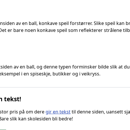
iden av en ball, konkave speil forstørrer. Slike speil kan b
 Det er bare noen konkave speil som reflekterer strålene tilba
iden av en ball, og denne typen forminsker bilde slik at d
 eksempel i en spiseskje, butikker og i veikryss.
n tekst!
g stor pris på om dere
gir en tekst
til denne siden, uansett sja
 Bare slik kan skolesiden bli bedre!