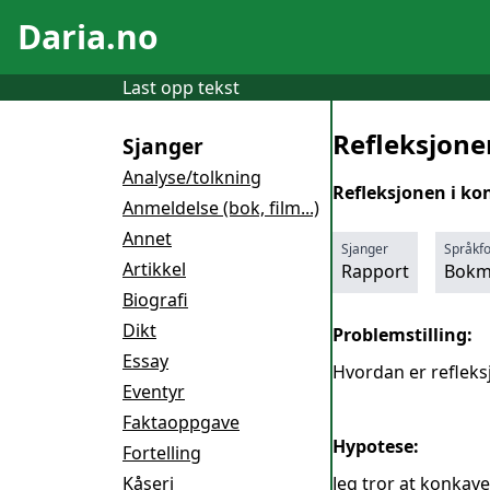
Daria.no
Last opp tekst
Refleksjone
Sjanger
Analyse/tolkning
Refleksjonen i ko
Anmeldelse (bok, film...)
Annet
Sjanger
Språkf
Artikkel
Rapport
Bokm
Biografi
Dikt
Problemstilling:
Essay
Hvordan er refleks
Eventyr
Faktaoppgave
Hypotese:
Fortelling
Kåseri
Jeg tror at konkave