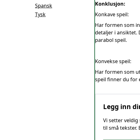
Konklusjon:
Spansk
Tysk
Konkave speil:
Har formen som inns
detaljer i ansiktet.
parabol speil.
Konvekse speil:
Har formen som uts
speil finner du for
Legg inn di
Vi setter veldi
til små tekster.