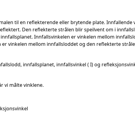
malen til en reflekterende eller brytende plate. Innfallende v
 reflektert. Den reflekterte strålen blir speilvent om i innf
 innfallsplanet. Innfallsvinkelen er vinkelen mellom innfalls
 er vinkelen mellom innfallsloddet og den reflekterte stråle
allslodd, innfallsplanet, innfallsvinkel ( I) og refleksjonsvink
år vi målte vinklene.
eksjonsvinkel