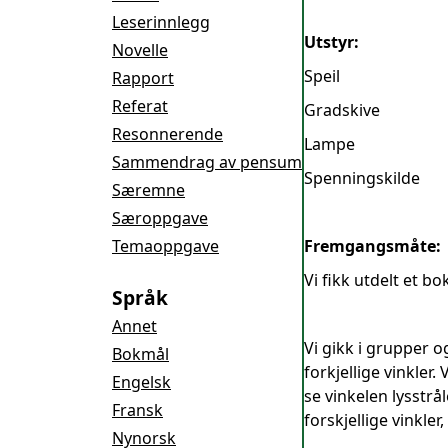
Leserinnlegg
Utstyr:
Novelle
Speil
Rapport
Referat
Gradskive
Resonnerende
Lampe
Sammendrag av pensum
Spenningskilde
Særemne
Særoppgave
Temaoppgave
Fremgangsmåte:
Vi fikk utdelt et bo
Språk
Annet
Vi gikk i grupper og
Bokmål
forkjellige vinkler.
Engelsk
se vinkelen lysstrå
Fransk
forskjellige vinkler,
Nynorsk