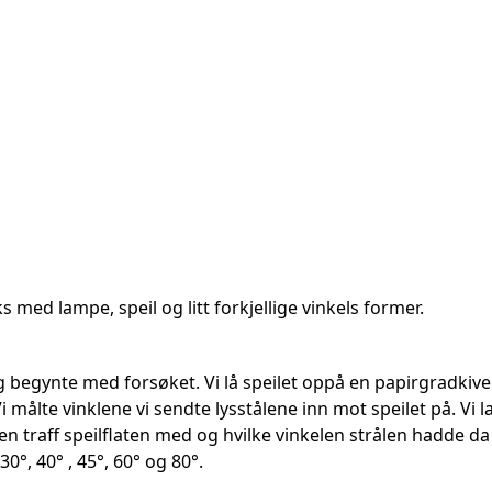
ks med lampe, speil og litt forkjellige vinkels former.
 begynte med forsøket. Vi lå speilet oppå en papirgradkive .Vi 
 Vi målte vinklene vi sendte lysstålene inn mot speilet på. Vi 
len traff speilflaten med og hvilke vinkelen strålen hadde d
 30°, 40° , 45°, 60° og 80°.