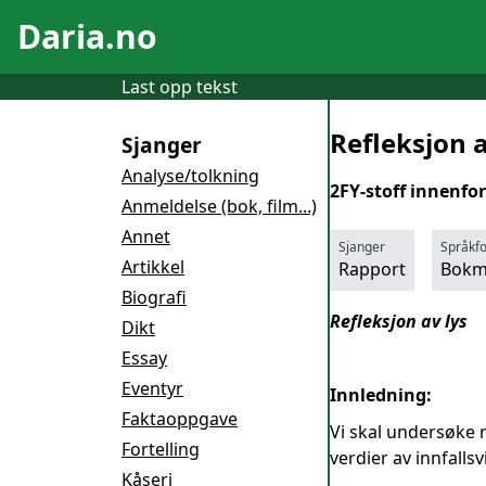
Daria.no
Last opp tekst
Refleksjon a
Sjanger
Analyse/tolkning
2FY-stoff innenfor
Anmeldelse (bok, film...)
Annet
Sjanger
Språkf
Artikkel
Rapport
Bokm
Biografi
Refleksjon av lys
Dikt
Essay
Eventyr
Innledning:
Faktaoppgave
Vi skal undersøke 
Fortelling
verdier av innfallsv
Kåseri