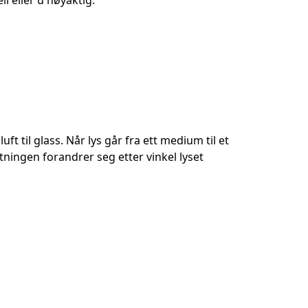
l eller u nøyaktig.
ft til glass. Når lys går fra ett medium til et
ytningen forandrer seg etter vinkel lyset