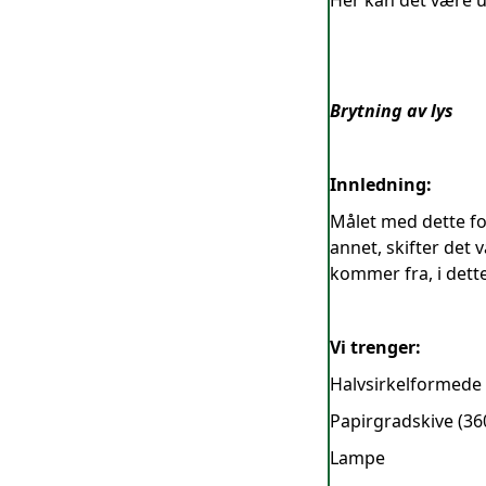
Her kan det være un
Brytning av lys
Innledning:
Målet med dette for
annet, skifter det 
kommer fra, i dette
Vi trenger:
Halvsirkelformede 
Papirgradskive (36
Lampe