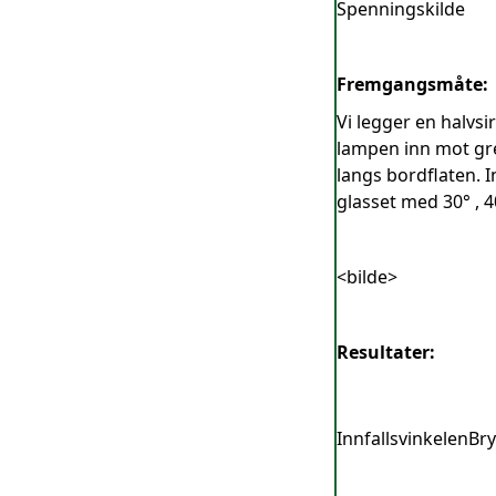
Spenningskilde
Fremgangsmåte:
Vi legger en halvsi
lampen inn mot gren
langs bordflaten. In
glasset med 30° , 4
<bilde>
Resultater:
Innfallsvinkelen
Bry