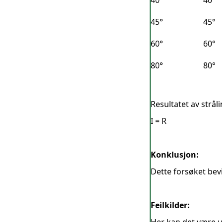
40°
40°
45°
45°
60°
60°
80°
80°
Resultatet av strål
I = R
Konklusjon:
Dette forsøket bevis
Feilkilder: