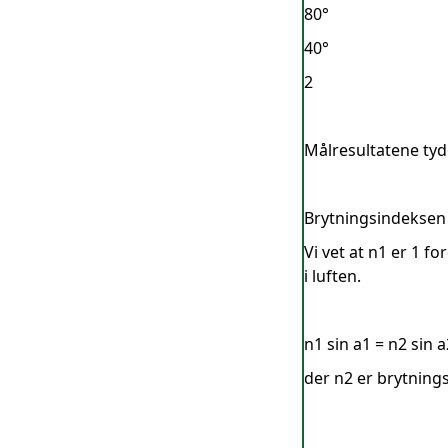
80°
40°
2
Målresultatene tyde
Brytningsindeksen
Vi vet at n1 er 1 f
i luften.
n1 sin a1 = n2 sin a
der n2 er brytning