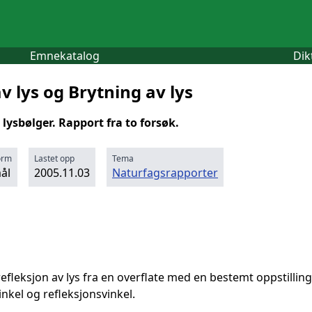
Emnekatalog
Dik
v lys og Brytning av lys
 lysbølger. Rapport fra to forsøk.
orm
Lastet opp
Tema
ål
2005.11.03
Naturfagsrapporter
refleksjon av lys fra en overflate med en bestemt oppstil
inkel og refleksjonsvinkel.