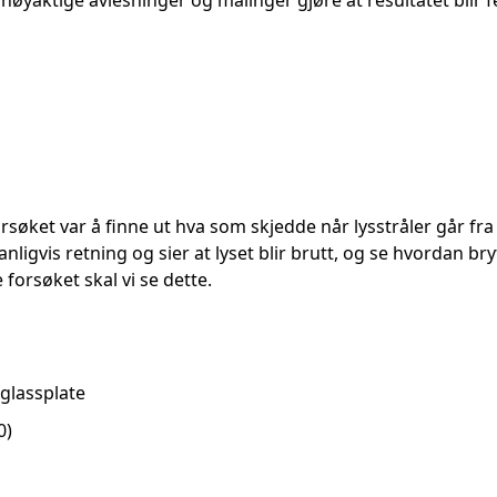
øyaktige avlesninger og målinger gjøre at resultatet blir fei
søket var å finne ut hva som skjedde når lysstråler går fra lu
vanligvis retning og sier at lyset blir brutt, og se hvordan br
 forsøket skal vi se dette.
glassplate
0)