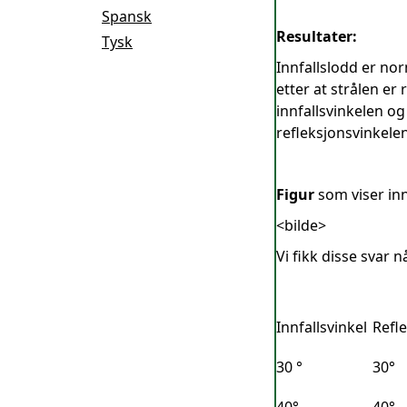
Spansk
Resultater:
Tysk
Innfallslodd er nor
etter at strålen er
innfallsvinkelen og
refleksjonsvinkelen
Figur
som viser innf
<bilde>
Vi fikk disse svar n
Innfallsvinkel
Refl
30 °
30°