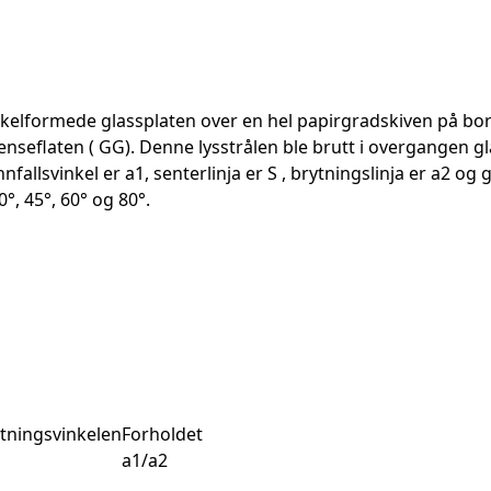
rkelformede glassplaten over en hel papirgradskiven på bord
seflaten ( GG). Denne lysstrålen ble brutt i overgangen gla
nfallsvinkel er a1, senterlinja er S , brytningslinja er a2 og 
0°, 45°, 60° og 80°.
tningsvinkelen
Forholdet
a1/a2