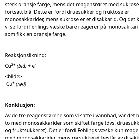
sterk oransje farge, mens det reagensrøret med sukrose
fortsatt blå. Dette er fordi druesukker og fruktose er
monosakkarider, mens sukrose er et disakkarid. Og det 
vi se fordi Fehlings væske bare reagerer på monosakkari
som fikk en oransje farge.
Reaksjonslikning:
2+
-
Cu
(blå)
+ e
<bilde>
+
Cu
(rød)
Konklusjon:
Av de tre reagensrørene som vi satte i vannbad, var det 
to med monosakkarider som skiftet farge (dvs. druesukk
og fruktsukkeret). Det er fordi Fehlings væske kun reage
med monosakkarider, mens rørsukkeret består av disakka