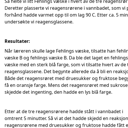
Så helte vi litt Fehlings væske i hvert av de tre reagensrø
Deretter plasserte vi reagensrørene i vannbadet, som vi 
forhånd hadde varmet opp til om lag 90 C. Etter ca. 5 mi
undersøkte vi reagensglassene.
Resultater:
Når læreren skulle lage Fehlings væske, tilsatte han fehli
væske B og fehlings væske B. Da ble det laget en fehlings
væske med en sterk blå farge, som vi tilsatte hvert av de 
reagensglassene. Det begynte allerede da å bli en reaksj
Både det reagensrøret med druesukker og fruktose beg
få en oransje farge. Mens det reagensrøret med sukrose
skjedde det ingenting, den hadde en lys blå farge.
Etter at de tre reagensrørene hadde stått i vannbadet i
omtrent 5 minutter. Så vi at det hadde skjedd en reaksjon
reagensrørene med druesukker og fruktose hadde fått 