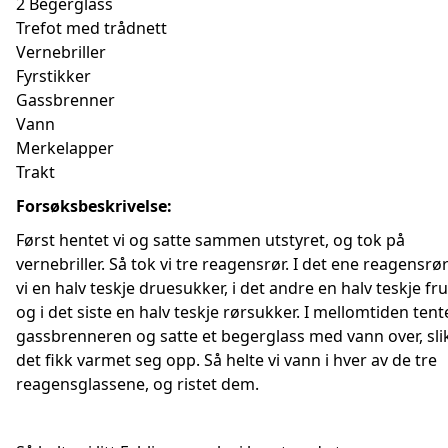
2 Begerglass
Trefot med trådnett
Vernebriller
Fyrstikker
Gassbrenner
Vann
Merkelapper
Trakt
Forsøksbeskrivelse:
Først hentet vi og satte sammen utstyret, og tok på
vernebriller. Så tok vi tre reagensrør. I det ene reagensrø
vi en halv teskje druesukker, i det andre en halv teskje fr
og i det siste en halv teskje rørsukker. I mellomtiden tente
gassbrenneren og satte et begerglass med vann over, slik
det fikk varmet seg opp. Så helte vi vann i hver av de tre
reagensglassene, og ristet dem.