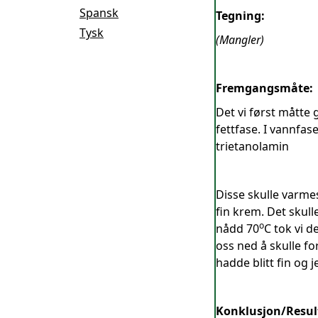
Spansk
Tegning:
Tysk
(Mangler)
Fremgangsmåte:
Det vi først måtte 
fettfase. I vannfas
trietanolamin
Disse skulle varmes 
fin krem. Det skul
o
nådd 70
C tok vi d
oss ned å skulle for
hadde blitt fin og 
Konklusjon/Resul