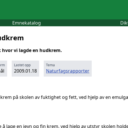
Emnekatalog
Dik
hudkrem
k hvor vi lagde en hudkrem.
orm
Lastet opp
Tema
ål
2009.01.18
Naturfagsrapporter
krem på skolen av fuktighet og fett, ved hjelp av en emulga
re å lage en jevn og fin krem, ved hjelp av utstyr skolen holde