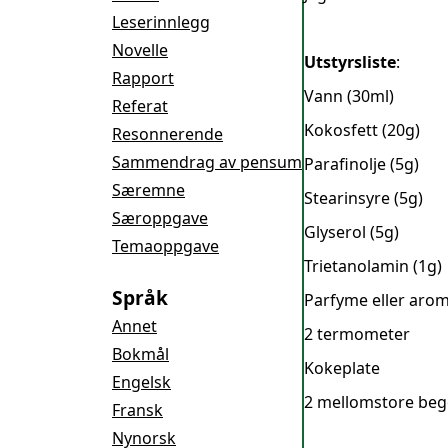
Leserinnlegg
Novelle
Utstyrsliste
:
Rapport
Vann (30ml)
Referat
Kokosfett (20g)
Resonnerende
Sammendrag av pensum
Parafinolje (5g)
Særemne
Stearinsyre (5g)
Særoppgave
Glyserol (5g)
Temaoppgave
Trietanolamin (1g)
Språk
Parfyme eller arom
Annet
2 termometer
Bokmål
Kokeplate
Engelsk
2 mellomstore beg
Fransk
Nynorsk