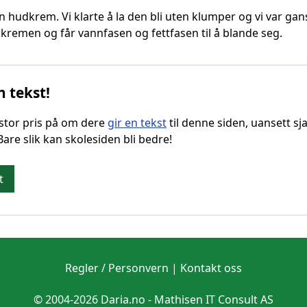
evn hudkrem. Vi klarte å la den bli uten klumper og vi var 
kremen og får vannfasen og fettfasen til å blande seg.
n tekst!
g stor pris på om dere
gir en tekst
til denne siden, uansett sja
 Bare slik kan skolesiden bli bedre!
t
Regler / Personvern
|
Kontakt oss
© 2004-2026 Daria.no -
Mathisen IT Consult AS