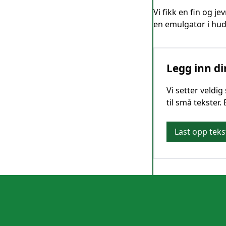
Vi fikk en fin og j
en emulgator i hud
Legg inn di
Vi setter veldi
til små tekster.
Last opp teks