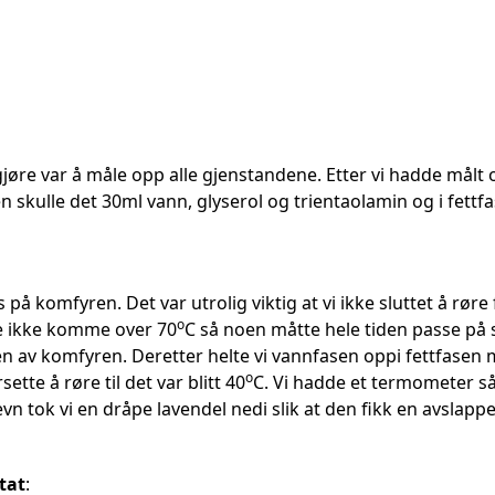
gjøre var å måle opp alle gjenstandene. Etter vi hadde målt 
en skulle det 30ml vann, glyserol og trientaolamin og i fettf
på komfyren. Det var utrolig viktig at vi ikke sluttet å røre 
o
le ikke komme over 70
C så noen måtte hele tiden passe på
en av komfyren. Deretter helte vi vannfasen oppi fettfasen me
o
sette å røre til det var blitt 40
C. Vi hadde et termometer så
jevn tok vi en dråpe lavendel nedi slik at den fikk en avslapp
tat
: