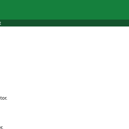
t
tor.
r.