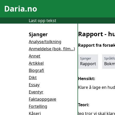
Daria.no
Last opp tekst
Rapport - 
Sjanger
Analyse/tolkning
Rapport fra forsø
Anmeldelse (bok, film...)
Annet
Sjanger
Språkf
Artikkel
Rapport
Bokm
Biografi
Dikt
Hensikt:
Essay
Klare å lage en hud
Eventyr
Faktaoppgave
Teori:
Fortelling
Kåseri
Jeg tror vi skal kla