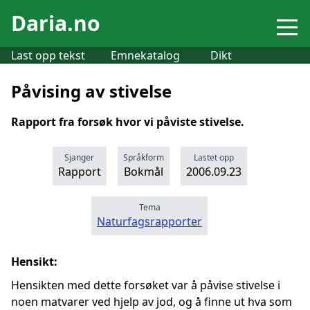
Daria.no
Last opp tekst
Emnekatalog
Dikt
Påvising av stivelse
Rapport fra forsøk hvor vi påviste stivelse.
Sjanger
Språkform
Lastet opp
Rapport
Bokmål
2006.09.23
Tema
Naturfagsrapporter
Hensikt:
Hensikten med dette forsøket var å påvise stivelse i
noen matvarer ved hjelp av jod, og å finne ut hva som