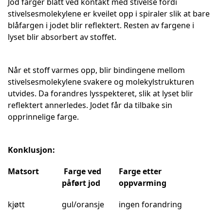
Jod farger blått ved kontakt med stivelse fordi
stivelsesmolekylene er kveilet opp i spiraler slik at bare
blåfargen i jodet blir reflektert. Resten av fargene i
lyset blir absorbert av stoffet.
Når et stoff varmes opp, blir bindingene mellom
stivelsesmolekylene svakere og molekylstrukturen
utvides. Da forandres lysspekteret, slik at lyset blir
reflektert annerledes. Jodet får da tilbake sin
opprinnelige farge.
Konklusjon:
Matsort
Farge ved
Farge etter
påført jod
oppvarming
kjøtt
gul/oransje
ingen forandring