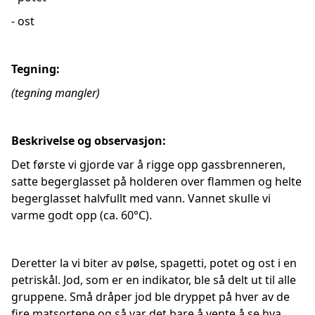
- ost
Tegning:
(tegning mangler)
Beskrivelse og observasjon:
Det første vi gjorde var å rigge opp gassbrenneren,
satte begerglasset på holderen over flammen og helte
begerglasset halvfullt med vann. Vannet skulle vi
varme godt opp (ca. 60°C).
Deretter la vi biter av pølse, spagetti, potet og ost i en
petriskål. Jod, som er en indikator, ble så delt ut til alle
gruppene. Små dråper jod ble dryppet på hver av de
fire matsortene og så var det bare å vente å se hva