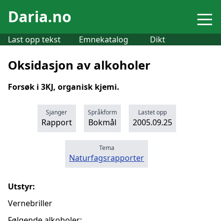
Daria.no
Last opp tekst
Emnekatalog
Dikt
Oksidasjon av alkoholer
Forsøk i 3KJ, organisk kjemi.
Sjanger
Språkform
Lastet opp
Rapport
Bokmål
2005.09.25
Tema
Naturfagsrapporter
Utstyr:
Vernebriller
Følgende alkoholer: