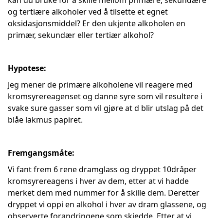
kan du bruke for å skille mellom primære, sekundære
og tertiære alkoholer ved å tilsette et egnet
oksidasjonsmiddel? Er den ukjente alkoholen en
primær, sekundær eller tertiær alkohol?
Hypotese:
Jeg mener de primære alkoholene vil reagere med
kromsyrereagenset og danne syre som vil resultere i
svake sure gasser som vil gjøre at d blir utslag på det
blåe lakmus papiret.
Fremgangsmåte:
Vi fant frem 6 rene dramglass og dryppet 10dråper
kromsyrereagens i hver av dem, etter at vi hadde
merket dem med nummer for å skille dem. Deretter
dryppet vi oppi en alkohol i hver av dram glassene, og
observerte forandringene som skjedde. Etter at vi