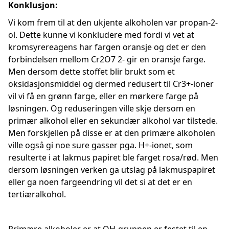
Konklusjon:
Vi kom frem til at den ukjente alkoholen var propan-2-
ol. Dette kunne vi konkludere med fordi vi vet at
kromsyrereagens har fargen oransje og det er den
forbindelsen mellom Cr2O7 2- gir en oransje farge.
Men dersom dette stoffet blir brukt som et
oksidasjonsmiddel og dermed redusert til Cr3+-ioner
vil vi få en grønn farge, eller en mørkere farge på
løsningen. Og reduseringen ville skje dersom en
primær alkohol eller en sekundær alkohol var tilstede.
Men forskjellen på disse er at den primære alkoholen
ville også gi noe sure gasser pga. H+-ionet, som
resulterte i at lakmus papiret ble farget rosa/rød. Men
dersom løsningen verken ga utslag på lakmuspapiret
eller ga noen fargeendring vil det si at det er en
tertiæralkohol.