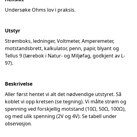
Undersøke Ohms lov i praksis.
Utstyr
Strømboks, ledninger, Voltmeter, Amperemeter,
motstandsbrett, kalkulator, penn, papir, blyant og
Tellus 9 (lærebok i Natur- og Miljøfag, godkjent av L-
97).
Beskrivelse
Aller først hentet vi alt det nødvendige utstyret. Så
koblet vi opp kretsen (se tegning). Vi målte strøm og
spenning ved forskjellig motstand (10Ω, 50Ω, 100Ω),
og med ulik spenning (2V og 4V). Se tabell under
observasjon.