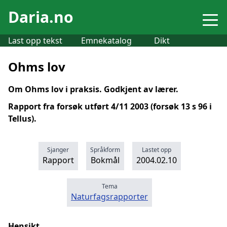
Daria.no
Last opp tekst
Emnekatalog
Dikt
Ohms lov
Om Ohms lov i praksis. Godkjent av lærer.
Rapport fra forsøk utført 4/11 2003 (forsøk 13 s 96 i
Tellus).
Sjanger
Språkform
Lastet opp
Rapport
Bokmål
2004.02.10
Tema
Naturfagsrapporter
Hensikt