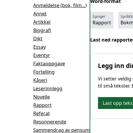
Word-format
Anmeldelse (bok, film...)
Annet
Sjanger
Språkf
Artikkel
Rapport
Bokm
Biografi
Dikt
Last ned rapporte
Essay
Eventyr
Faktaoppgave
Legg inn di
Fortelling
Vi setter veldi
Kåseri
til små tekster.
Leserinnlegg
Novelle
Last opp teks
Rapport
Referat
Resonnerende
Sammendrag av pensum