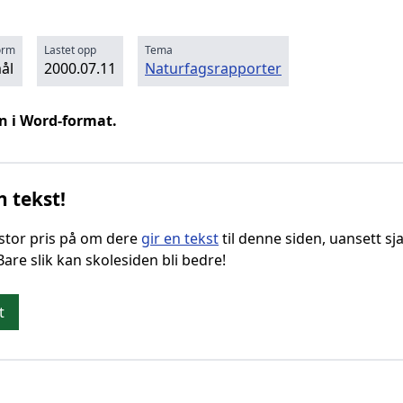
orm
Lastet opp
Tema
ål
2000.07.11
Naturfagsrapporter
n i Word-format.
n tekst!
g stor pris på om dere
gir en tekst
til denne siden, uansett sja
 Bare slik kan skolesiden bli bedre!
t