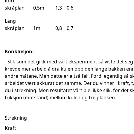
Kort
skråplan
0,5m
1,3
0,6
Lang
skråplan
1m
0,8
0,7
Konklusjon:
- Slik som det gikk med vårt eksperiment så viste det seg
krevde mer arbeid å dra kulen opp den lange bakken enn
andre måtene. Men dette er altså feil. Fordi egentlig så s
arbeidet vært akkurat det samme. Det du vinner i kraft, 
du i strekning. Men resultatet vårt blei ikke slik, for det 
friksjon (motstand) mellom kulen og tre planken.
Strekning
Kraft