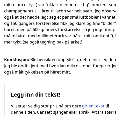
mitt (som er lyst) var ”uklart gjennomsiktig”, omtrent so
champagnebrus. Håret til Jacob var helt svart. Jeg observ
også at det hadde lagt seg et par små luftbobler i vannet
og 150 gangers forstørrelse fikk jeg klare og fine ”bilder”
håret, men på 600 gangers forstørrelse så jeg ingenting. 
målte håret med millimeterark var håret mitt omtrent 0,
mer tykt. (se også tegning bak på arket)
Konklusjon:
Ble hensikten oppfylt? Ja, det mener jeg den
Jeg ble godt kjent med hvordan mikroskopet fungerer. Je
også målt tykkelsen på håret mitt.
Legg inn din tekst!
Vi setter veldig stor pris på om dere
gir en tekst
til
denne siden, uansett sjanger eller språk. Alt fra størr