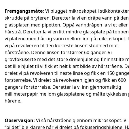
Fremgangsmåte:
Vi plugget mikroskopet i stikkontakte
skrudde på bryteren. Deretter la vi en dråpe vann på de
glassplaten med pipetten. Oppå vanndråpen la vi et eller 
hårstrå. Deretter la vi en litt mindre glassplate på toppen.
vi platene med hår og vann mellom inn på mikroskopet. 
vi på revolveren til den korteste linsen stod ned mot
hårstråene. Denne linsen forstørrer 60 ganger. Vi
grovfokuserte med det store dreiehjulet og fininnstilte 
det lille hjulet til vi fikk et helt klart bilde av hårstråene. 
dreiet vi på revolveren til neste linse og fikk en 150 gang
forstørrelse. Vi dreiet på revolveren igjen og fikk en 600
gangers forstørrelse. Deretter la vi inn gjennomsiktig
millimeterpapir mellom glassplatene og målte tykkelsen
hårene.
Observasjon:
Vi så hårstråene gjennom mikroskopet. Vi 
”bildet” ble klarere når vi dreiet på fokuseringshjulene. H