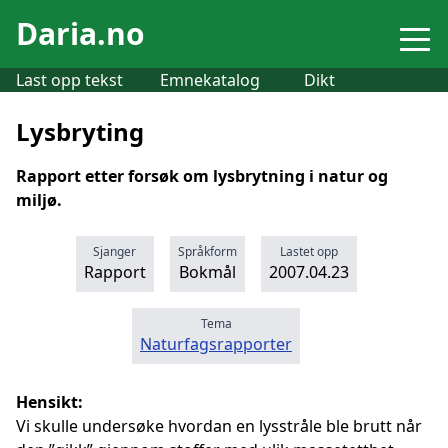
Daria.no
Last opp tekst
Emnekatalog
Dikt
Lysbryting
Rapport etter forsøk om lysbrytning i natur og
miljø.
Sjanger
Språkform
Lastet opp
Rapport
Bokmål
2007.04.23
Tema
Naturfagsrapporter
Hensikt:
Vi skulle undersøke hvordan en lysstråle ble brutt når