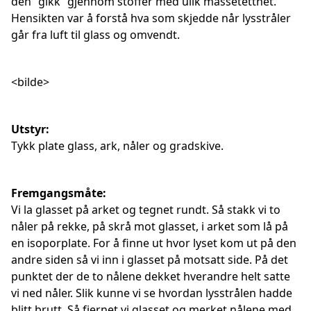
den ”gikk” gjennom stoffer med ulik massetetthet.
Hensikten var å forstå hva som skjedde når lysstråler
går fra luft til glass og omvendt.
<bilde>
Utstyr:
Tykk plate glass, ark, nåler og gradskive.
Fremgangsmåte:
Vi la glasset på arket og tegnet rundt. Så stakk vi to
nåler på rekke, på skrå mot glasset, i arket som lå på
en isoporplate. For å finne ut hvor lyset kom ut på den
andre siden så vi inn i glasset på motsatt side. På det
punktet der de to nålene dekket hverandre helt satte
vi ned nåler. Slik kunne vi se hvordan lysstrålen hadde
blitt brutt. Så fjernet vi glasset og merket nålene med