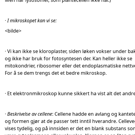
Men har lysosomer, som plantecellen ikke har.)
·
I mikroskopet kan vi se:
<bilde>
· Vi kan ikke se kloroplaster, siden løken vokser under b
og ikke har bruk for fotosyntesen der. Kan heller ikke se
mitokondrier, ribosomer eller det endoplasmatiske nettv
For å se dem trengs det et bedre mikroskop.
· Et elektronmikroskop kunne sikkert ha vist alt det andre
·
Beskrivelse av cellene
: Cellene hadde en avlang og kantet
og formen gjør at de passer tett inntil hverandre. Cellev
vises tydelig, og på innsiden er det en blank substans s