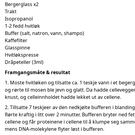
Bergerglass x2
Trakt
Isopropanol
1-2 fedd hvitløk
Buffer (salt, natron, vann, shampo)
Kaffefilter
Glasspinne
Hvitløkspresse
Dråpeteller (3ml)
Framgangsmåte & resultat
1. Moste hvitløken og tilsatte ca. 1 teskje vann i et begerg
og rørte til mosen ble jevn og glatt. Da hadde cellevegge
knust, og celleinnholdet hadde lekket ut av cellene.
2. Tillsatte 7 teskjeer av den nedkjølte bufferen i blandin
Rørte kraftig i litt over 2 minutter. Bufferen bryter ned fet
cellene og får proteinene i cellene til å klumpe seg samm
mens DNA-molekylene flyter løst i bufferen.