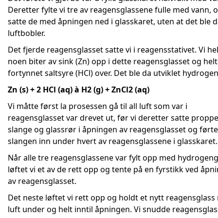
Deretter fylte vi tre av reagensglassene fulle med vann, 
satte de med åpningen ned i glasskaret, uten at det ble 
luftbobler.
Det fjerde reagensglasset satte vi i reagensstativet. Vi he
noen biter av sink (Zn) opp i dette reagensglasset og helte
fortynnet saltsyre (HCl) over. Det ble da utviklet hydroge
Zn (s) + 2 HCl (aq)
à
H2 (g) + ZnCl2 (aq)
Vi måtte først la prosessen gå til all luft som var i
reagensglasset var drevet ut, før vi deretter satte prop
slange og glassrør i åpningen av reagensglasset og førte
slangen inn under hvert av reagensglassene i glasskaret.
Når alle tre reagensglassene var fylt opp med hydrogen
løftet vi et av de rett opp og tente på en fyrstikk ved åpn
av reagensglasset.
Det neste løftet vi rett opp og holdt et nytt reagensglas
luft under og helt inntil åpningen. Vi snudde reagensgla