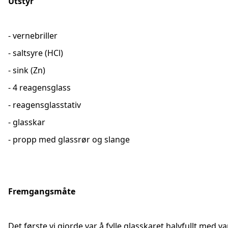
Utstyr
- vernebriller
- saltsyre (HCl)
- sink (Zn)
- 4 reagensglass
- reagensglasstativ
- glasskar
- propp med glassrør og slange
Fremgangsmåte
Det første vi gjorde var å fylle glasskaret halvfullt med v