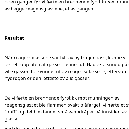
noen ganger før vi førte en brennende fyrstikk ved mun
av begge reagensglassene, et av gangen.
Resultat
Når reagensglassene var fylt av hydrogengass, kunne vi l
de rett opp uten at gassen renner ut. Hadde vi snudd på
ville gassen forsvunnet ut av reagensglassene, ettersom
hydrogen er den letteste av alle gasser.
Da vi førte en brennende fyrstikk mot munningen av
reagensglasset ble flammen svakt blåfarget, vi hørte et s
”puff” og det ble dannet små vanndråper på innsiden av
glasset.
Ved det neste forsøket ble hydrogengassen og oskygen