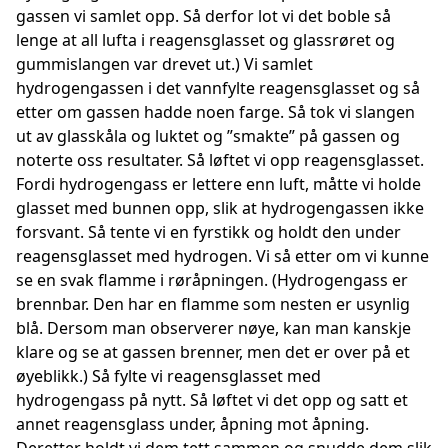
gassen vi samlet opp. Så derfor lot vi det boble så
lenge at all lufta i reagensglasset og glassrøret og
gummislangen var drevet ut.) Vi samlet
hydrogengassen i det vannfylte reagensglasset og så
etter om gassen hadde noen farge. Så tok vi slangen
ut av glasskåla og luktet og ”smakte” på gassen og
noterte oss resultater. Så løftet vi opp reagensglasset.
Fordi hydrogengass er lettere enn luft, måtte vi holde
glasset med bunnen opp, slik at hydrogengassen ikke
forsvant. Så tente vi en fyrstikk og holdt den under
reagensglasset med hydrogen. Vi så etter om vi kunne
se en svak flamme i røråpningen. (Hydrogengass er
brennbar. Den har en flamme som nesten er usynlig
blå. Dersom man observerer nøye, kan man kanskje
klare og se at gassen brenner, men det er over på et
øyeblikk.) Så fylte vi reagensglasset med
hydrogengass på nytt. Så løftet vi det opp og satt et
annet reagensglass under, åpning mot åpning.