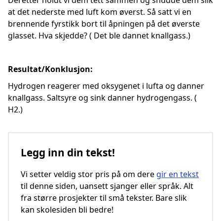
Deretter holdt vi dem tett sammen og snudde dem slik
at det nederste med luft kom øverst. Så satt vi en
brennende fyrstikk bort til åpningen på det øverste
glasset. Hva skjedde? ( Det ble dannet knallgass.)
Resultat/Konklusjon:
Hydrogen reagerer med oksygenet i lufta og danner
knallgass. Saltsyre og sink danner hydrogengass. (
H2.)
Legg inn din tekst!
Vi setter veldig stor pris på om dere
gir en tekst
til denne siden, uansett sjanger eller språk. Alt
fra større prosjekter til små tekster. Bare slik
kan skolesiden bli bedre!