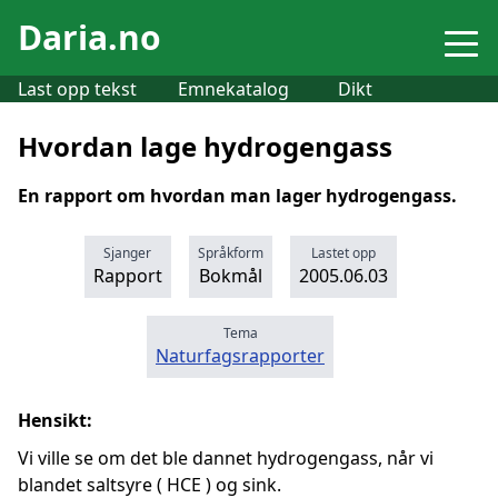
Daria.no
Last opp tekst
Emnekatalog
Dikt
Hvordan lage hydrogengass
En rapport om hvordan man lager hydrogengass.
Sjanger
Språkform
Lastet opp
Rapport
Bokmål
2005.06.03
Tema
Naturfagsrapporter
Hensikt:
Vi ville se om det ble dannet hydrogengass, når vi
blandet saltsyre ( HCE ) og sink.