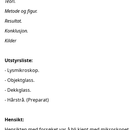
Teori.
Metode og figur.
Resultat.
Konklusjon.
Kilder
Utstyrsliste:
- Lysmikroskop.
- Objektglass.
- Dekkglass.
- Hårstrå. (Preparat)
Hensikt:
Hensikten med forsøket var å bli kjent med mikroskopet,