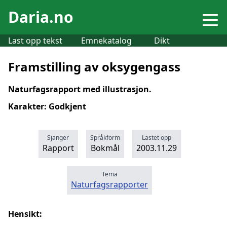
Daria.no
Last opp tekst
Emnekatalog
Dikt
Framstilling av oksygengass
Naturfagsrapport med illustrasjon.
Karakter: Godkjent
Sjanger
Språkform
Lastet opp
Rapport
Bokmål
2003.11.29
Tema
Naturfagsrapporter
Hensikt: