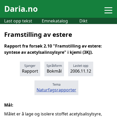
Daria.no
Last opp tekst
Emnekatalog
Dikt
Framstilling av estere
Rapport fra forsøk 2.10 "Framstilling av estere:
syntese av acetylsalinsylsyre" i kjemi (3KJ).
Sjanger
Språkform
Lastet opp
Rapport
Bokmål
2006.11.12
Tema
Naturfagsrapporter
Mål:
Målet er å lage og isolere stoffet acetylsalisylsyre,