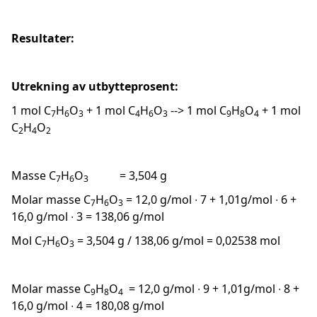
Resultater:
Utrekning av utbytteprosent:
1 mol C
H
O
+ 1 mol C
H
O
--> 1 mol C
H
O
+ 1 mol
7
6
3
4
6
3
9
8
4
C
H
O
2
4
2
Masse C
H
O
= 3,504 g
7
6
3
Molar masse C
H
O
= 12,0 g/mol ∙ 7 + 1,01g/mol ∙ 6 +
7
6
3
16,0 g/mol ∙ 3 = 138,06 g/mol
Mol C
H
O
= 3,504 g / 138,06 g/mol = 0,02538 mol
7
6
3
Molar masse C
H
O
= 12,0 g/mol ∙ 9 + 1,01g/mol ∙ 8 +
9
8
4
16,0 g/mol ∙ 4 = 180,08 g/mol