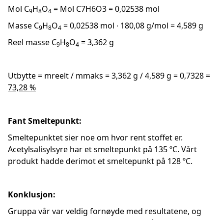
Mol C
H
O
= Mol C7H6O3 = 0,02538 mol
9
8
4
Masse C
H
O
= 0,02538 mol ∙ 180,08 g/mol = 4,589 g
9
8
4
Reel masse C
H
O
= 3,362 g
9
8
4
Utbytte = mreelt / mmaks = 3,362 g / 4,589 g = 0,7328 =
73,28 %
Fant Smeltepunkt:
Smeltepunktet sier noe om hvor rent stoffet er.
Acetylsalisylsyre har et smeltepunkt på 135 ºC. Vårt
produkt hadde derimot et smeltepunkt på 128 ºC.
Konklusjon:
Gruppa vår var veldig fornøyde med resultatene, og