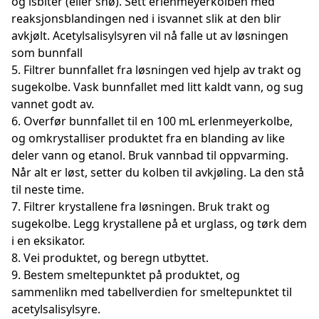
og isbiter (eller snø). Sett erlenmeyerkolben med
reaksjonsblandingen ned i isvannet slik at den blir
avkjølt. Acetylsalisylsyren vil nå falle ut av løsningen
som bunnfall
5. Filtrer bunnfallet fra løsningen ved hjelp av trakt og
sugekolbe. Vask bunnfallet med litt kaldt vann, og sug
vannet godt av.
6. Overfør bunnfallet til en 100 mL erlenmeyerkolbe,
og omkrystalliser produktet fra en blanding av like
deler vann og etanol. Bruk vannbad til oppvarming.
Når alt er løst, setter du kolben til avkjøling. La den stå
til neste time.
7. Filtrer krystallene fra løsningen. Bruk trakt og
sugekolbe. Legg krystallene på et urglass, og tørk dem
i en eksikator.
8. Vei produktet, og beregn utbyttet.
9. Bestem smeltepunktet på produktet, og
sammenlikn med tabellverdien for smeltepunktet til
acetylsalisylsyre.