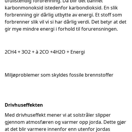
ufullstendig forbrenning. Da blir det dannet
karbonmonoksid istedenfor karbondioksid. En slik
forbrenning gir dårlig utbytte av energi. Et stoff som
forbrenner slik vil vi si har dårlig verdi. Det betyr at det
gir mye mindre energi i forhold til forurensningen.
2CH4 + 3O2 + à 2CO +4H2O + Energi
Miljøproblemer som skyldes fossile brennstoffer
Drivhuseffekten
Med drivhuseffekt mener vi at solstråler slipper
gjennom atmosfæren og varmer opp jorda. Dette gjør
at det blir varmere innenfor enn utenfor jordas