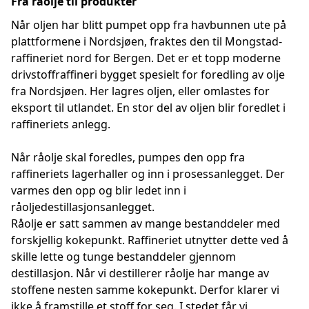
Fra råolje til produkter
Når oljen har blitt pumpet opp fra havbunnen ute på
plattformene i Nordsjøen, fraktes den til Mongstad-
raffineriet nord for Bergen. Det er et topp moderne
drivstoffraffineri bygget spesielt for foredling av olje
fra Nordsjøen. Her lagres oljen, eller omlastes for
eksport til utlandet. En stor del av oljen blir foredlet i
raffineriets anlegg.
Når råolje skal foredles, pumpes den opp fra
raffineriets lagerhaller og inn i prosessanlegget. Der
varmes den opp og blir ledet inn i
råoljedestillasjonsanlegget.
Råolje er satt sammen av mange bestanddeler med
forskjellig kokepunkt. Raffineriet utnytter dette ved å
skille lette og tunge bestanddeler gjennom
destillasjon. Når vi destillerer råolje har mange av
stoffene nesten samme kokepunkt. Derfor klarer vi
ikke å framstille et stoff for seg. I stedet får vi