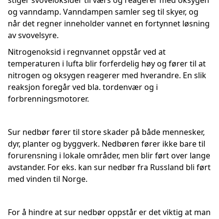
stiger svoveloksider til værs og reagerer med oksygen
og vanndamp. Vanndampen samler seg til skyer, og
når det regner inneholder vannet en fortynnet løsning
av svovelsyre.
Nitrogenoksid i regnvannet oppstår ved at
temperaturen i lufta blir forferdelig høy og fører til at
nitrogen og oksygen reagerer med hverandre. En slik
reaksjon foregår ved bla. tordenvær og i
forbrenningsmotorer.
Sur nedbør fører til store skader på både mennesker,
dyr, planter og byggverk. Nedbøren fører ikke bare til
forurensning i lokale områder, men blir ført over lange
avstander. For eks. kan sur nedbør fra Russland bli ført
med vinden til Norge.
For å hindre at sur nedbør oppstår er det viktig at man