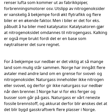
renser lufta som kommer ut av fabrikkpiper,
forbrenningsmotorer osv. Utslipp av nitrogenoksider
er vanskelig å bekjempe fordi økt flytrafikk og flere
biler er en økende faktor. Men i biler er det for eks.
påbudt å ha biler med katalysator. Katalysatoren gjør
at nitrogenoksidet omdannes til nitrogengass. Kalking
er også mye brukt fordi det er en base som
nøytraliserer det sure regnet.
For å bekjempe sur nedbør er det viktig at så mange
land som mulig står sammen. Norge har inngått flere
avtaler med andre land om en grense for svovel- og
nitrogenoksider. Naturgass inneholder ikke nitrogen
eller svovel, og derfor gir ikke naturgass sur nedbør
når den brenner. I Norge har vi for eks ferger og
busser som går på gass. Naturgass er vårt reneste
fossile brennstoff, og akkurat derfor blir ønskes det at
det blir bygd gasskraftverk flere plasser i Norge.