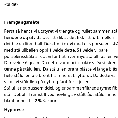
<bilde>
Framgangsmåte
Først så henta vi utstyret vi trengte og rullet sammen stål
hendene og utvida det litt slik at det fikk litt luft imellom, 
det ble en liten ball. Deretter tok vi med oss porselenssk
med stålullballen oppi å veide dette. Så veide vi bare
porselensskåla slik at vi fant ut hvor mye stålull- ballen ve
Den veide 6 gram. Da dette var gjort brukte vi fyrstikkene 
tenne på stålullen. Da stålullen brant blåste vi lange blås 
hele stålullen ble brent fra innerst til ytterst. Da dette var
veide vi stålullen på nytt og fant forskjellen.
Stålull er et pussemiddel, og er sammenfiltrede tynne fib
stål. Det blir fremstilt ved høvling av ståltråd. Stålull inn
blant annet 1 – 2 % Karbon.
Hypotese