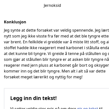
Jernoksid
Konklusjon
Jeg synte at dette forsøket var veldig spennende. Jeg lær
nytt som jeg ikke visste fra før med at det ble tyngre ette
var brent. En feilkilde vi greidde var å miste litt stoff, og a
stoffet hadde ikke reagerert med karbonet i stålulla enda,
at det kunne bli tyngre. Vi greide å tenne på stålullen og 
som gjør at stålullen blir tyngre er at asken blir tyngre nå
reagerer med jern pluss at karbonet går bort og oksyge
kommer inn og det blir tyngre. Men alt i alt så var dette
forsøket meget lærerikt og nyttig for meg!
Legg inn din tekst!
Vi setter veldig stor pris på om dere
gir en tekst
til