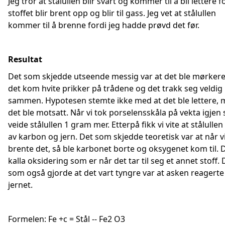
Jeg tror at stålullen blir svart og kommer til å bli lettere f
stoffet blir brent opp og blir til gass. Jeg vet at stålullen
kommer til å brenne fordi jeg hadde prøvd det før.
Resultat
Det som skjedde utseende messig var at det ble mørker
det kom hvite prikker på trådene og det trakk seg veldig
sammen. Hypotesen stemte ikke med at det ble lettere,
det ble motsatt. Når vi tok porselensskåla på vekta igjen 
veide stålullen 1 gram mer. Etterpå fikk vi vite at stålullen
av karbon og jern. Det som skjedde teoretisk var at når v
brente det, så ble karbonet borte og oksygenet kom til. D
kalla oksidering som er når det tar til seg et annet stoff. 
som også gjorde at det vart tyngre var at asken reagert
jernet.
Formelen: Fe +c = Stål -- Fe2 O3