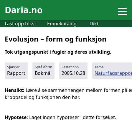
Daria.no
Last opp tekst
Emnekatalog
Dikt
Evolusjon – form og funksjon
Tok utgangspunkt i fugler og deres utvikling.
Sjanger
Språkform
Lastet opp
Tema
Rapport
Bokmål
2005.10.28
Naturfagsrappor
Hensikt:
Lære å se sammenhengen mellom formen på e
kroppsdel og funksjonen den har.
Hypotese:
Laget ingen hypoteser i dette forsøket.