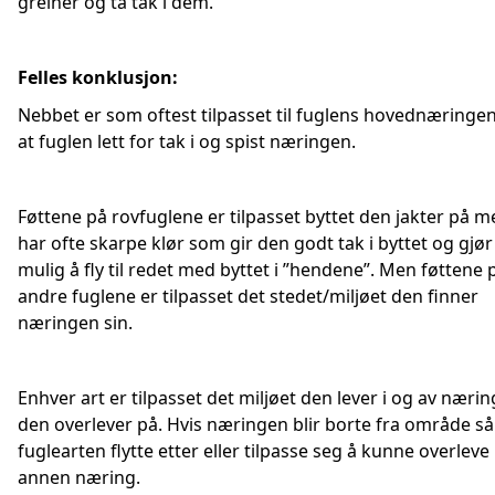
greiner og ta tak i dem.
Felles konklusjon:
Nebbet er som oftest tilpasset til fuglens hovednæringen,
at fuglen lett for tak i og spist næringen.
Føttene på rovfuglene er tilpasset byttet den jakter på m
har ofte skarpe klør som gir den godt tak i byttet og gjør
mulig å fly til redet med byttet i ”hendene”. Men føttene 
andre fuglene er tilpasset det stedet/miljøet den finner
næringen sin.
Enhver art er tilpasset det miljøet den lever i og av næri
den overlever på. Hvis næringen blir borte fra område s
fuglearten flytte etter eller tilpasse seg å kunne overleve
annen næring.