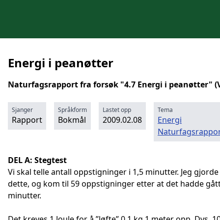
Energi i peanøtter
Naturfagsrapport fra forsøk "4.7 Energi i peanøtter" (
Sjanger
Språkform
Lastet opp
Tema
Rapport
Bokmål
2009.02.08
Energi
Naturfagsrappor
DEL A:
Stegtest
Vi skal telle antall oppstigninger i 1,5 minutter. Jeg gjorde
dette, og kom til 59 oppstigninger etter at det hadde gått
minutter.
Det kreves 1 Joule for å ”løfte” 0,1 kg 1 meter opp. Dvs. 1