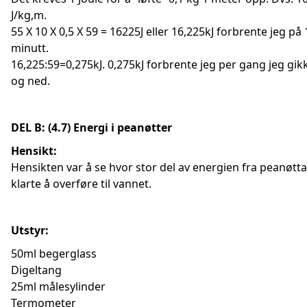
J/kg,m.
55 X 10 X 0,5 X 59 = 16225J eller 16,225kJ forbrente jeg på 
minutt.
16,225:59=0,275kJ. 0,275kJ forbrente jeg per gang jeg gik
og ned.
DEL B:
(4.7) Energi i peanøtter
Hensikt:
Hensikten var å se hvor stor del av energien fra peanøtta
klarte å overføre til vannet.
Utstyr:
50ml begerglass
Digeltang
25ml målesylinder
Termometer