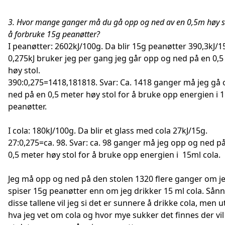
3. Hvor mange ganger må du gå opp og ned av en 0,5m høy st
å forbruke 15g peanøtter?
I peanøtter: 2602kJ/100g. Da blir 15g peanøtter 390,3kJ/1
0,275kJ bruker jeg per gang jeg går opp og ned på en 0,
høy stol.
390:0,275=1418,181818. Svar: Ca. 1418 ganger må jeg gå
ned på en 0,5 meter høy stol for å bruke opp energien i 
peanøtter.
I cola: 180kJ/100g. Da blir et glass med cola 27kJ/15g.
27:0,275=ca. 98. Svar: ca. 98 ganger må jeg opp og ned p
0,5 meter høy stol for å bruke opp energien i 15ml cola.
Jeg må opp og ned på den stolen 1320 flere ganger om j
spiser 15g peanøtter enn om jeg drikker 15 ml cola. Sånn
disse tallene vil jeg si det er sunnere å drikke cola, men u
hva jeg vet om cola og hvor mye sukker det finnes der vil 