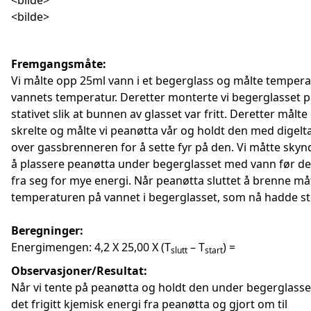
<bilde>
<bilde>
Fremgangsmåte:
Vi målte opp 25ml vann i et begerglass og målte temper
vannets temperatur. Deretter monterte vi begerglasset 
stativet slik at bunnen av glasset var fritt. Deretter målte
skrelte og målte vi peanøtta vår og holdt den med digel
over gassbrenneren for å sette fyr på den. Vi måtte skyn
å plassere peanøtta under begerglasset med vann før d
fra seg for mye energi. Når peanøtta sluttet å brenne måt
temperaturen på vannet i begerglasset, som nå hadde st
Beregninger:
Energimengen: 4,2 X 25,00 X (T
– T
) =
slutt
start
Observasjoner/Resultat:
Når vi tente på peanøtta og holdt den under begerglasset
det frigitt kjemisk energi fra peanøtta og gjort om til