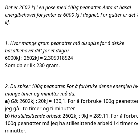
Det er 2602 kJ i en pose med 100g peanøtter. Anta at basal
energibehovet for jenter er 6000 kJ i døgnet. For gutter er det
kJ.
1. Hvor mange gram peanøtter må du spise for å dekke
basalbehovet ditt for et døgn?
6000kJ : 2602kJ = 2,305918524
Som da er lik 230 gram.
2. Du spiser 100g peanøtter. For å forbruke denne energien h
mange timer og minutter må du:
a)
Gå:
2602kJ : 20kJ = 130,1. For å forbruke 100g peanøtt
jeg gå i to timer og ti minutter.
b)
Ha stillesittende arbeid
: 2602kJ : 9kJ = 289.11. For å forb
100g peanøtter må jeg ha stillesittende arbeid i 4 timer o
minutter.