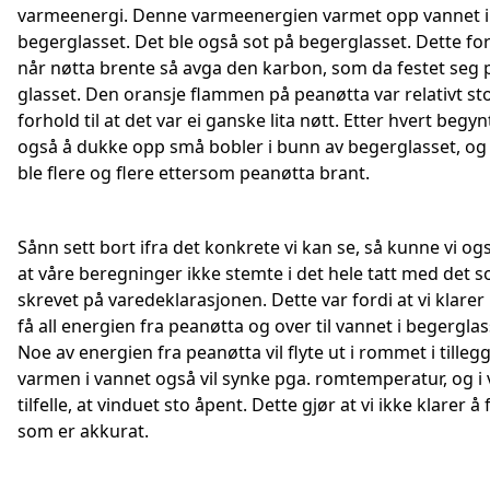
varmeenergi. Denne varmeenergien varmet opp vannet i
begerglasset. Det ble også sot på begerglasset. Dette for
når nøtta brente så avga den karbon, som da festet seg 
glasset. Den oransje flammen på peanøtta var relativt sto
forhold til at det var ei ganske lita nøtt. Etter hvert begyn
også å dukke opp små bobler i bunn av begerglasset, og
ble flere og flere ettersom peanøtta brant.
Sånn sett bort ifra det konkrete vi kan se, så kunne vi og
at våre beregninger ikke stemte i det hele tatt med det 
skrevet på varedeklarasjonen. Dette var fordi at vi klarer 
få all energien fra peanøtta og over til vannet i begerglas
Noe av energien fra peanøtta vil flyte ut i rommet i tillegg 
varmen i vannet også vil synke pga. romtemperatur, og i 
tilfelle, at vinduet sto åpent. Dette gjør at vi ikke klarer å f
som er akkurat.