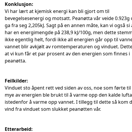
Konklusjon:
Vi har lært at kjemisk energi kan bli gjort om til
bevegelsesenergi og motsatt. Peanøtta vår veide 0.923g
ga fra seg 2,205kJ. Sagt på en annen måte, kan vi også si
har en energimengde på 238,9 kJ/100g, men dette stem
ikke egentlig helt, fordi ikke all energien går opp til vann
vannet blir avkjølt av romtemperaturen og vinduet. Dette
at vi kun får et par prosent av den energien som finnes i
peanøtta.
Feilkilder:
Vinduet sto åpent rett ved siden av oss, noe som førte til
mye av energien ble brukt til å varme opp den kalde lufta
istedenfor å varme opp vannet. I tillegg til dette så kom 
vind fra vinduet som slukket peanøtten vår.
Etterarbeid: