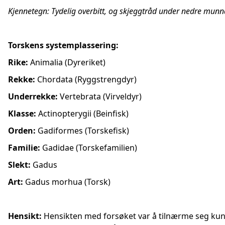
Kjennetegn: Tydelig overbitt, og skjeggtråd under nedre munn
Torskens systemplassering:
Rike:
Animalia (Dyreriket)
Rekke:
Chordata (Ryggstrengdyr)
Underrekke:
Vertebrata (Virveldyr)
Klasse:
Actinopterygii (Beinfisk)
Orden:
Gadiformes (Torskefisk)
Familie:
Gadidae (Torskefamilien)
Slekt:
Gadus
Art:
Gadus morhua (Torsk)
Hensikt:
Hensikten med forsøket var å tilnærme seg ku