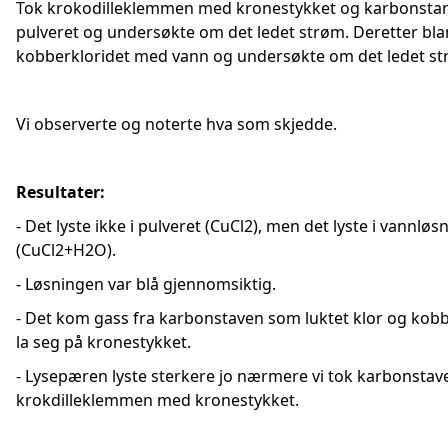
Tok krokodilleklemmen med kronestykket og karbonstan
pulveret og undersøkte om det ledet strøm. Deretter bla
kobberkloridet med vann og undersøkte om det ledet st
Vi observerte og noterte hva som skjedde.
Resultater:
- Det lyste ikke i pulveret (CuCl2), men det lyste i vannlø
(CuCl2+H2O).
- Løsningen var blå gjennomsiktig.
- Det kom gass fra karbonstaven som luktet klor og kob
la seg på kronestykket.
- Lysepæren lyste sterkere jo nærmere vi tok karbonstav
krokdilleklemmen med kronestykket.