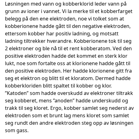
Løsningen med vann og kobberklorid leder vann på
grunn av ioner i vannet. Vi la merke til et kobberfarget
belegg på den ene elektroden, noe vi tolket som at
kobberionene hadde gått til den negative elektroden,
ettersom kobber har positiv ladning, og motsatt
ladning tiltrekker hverandre. Kobberionene tok til seg
2 elektroner og ble nå til et rent kobberatom. Ved den
positive elektroden hadde det kommet en sterk klor
lukt, noe som fortalte oss at klorionene hadde gått til
den positive elektroden. Her hadde klorionene gitt fra
seg et elektron og blitt til et kloratom. Dermed hadde
kobberkloriden blitt spaltet til kobber og klor.
”Katoden” som hadde overskudd av elektroner tiltrakk
seg kobberet, mens ”anoden” hadde underskudd og
trakk til seg kloret. Ergo, kobber samlet seg nederst av
elektroden som et brunt lag mens kloret som samlet
seg rundt den andre elektroden steg opp av løsningen
som gass.