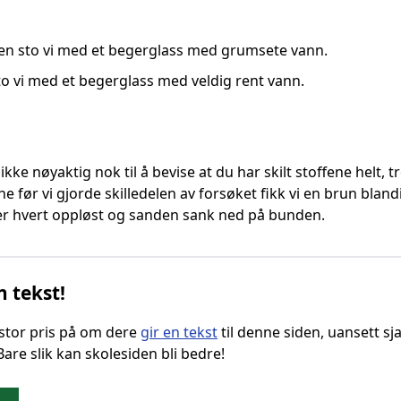
en sto vi med et begerglass med grumsete vann.
sto vi med et begerglass med veldig rent vann.
kke nøyaktig nok til å bevise at du har skilt stoffene helt, t
ene før vi gjorde skilledelen av forsøket fikk vi en brun bland
er hvert oppløst og sanden sank ned på bunden.
n tekst!
g stor pris på om dere
gir en tekst
til denne siden, uansett sja
 Bare slik kan skolesiden bli bedre!