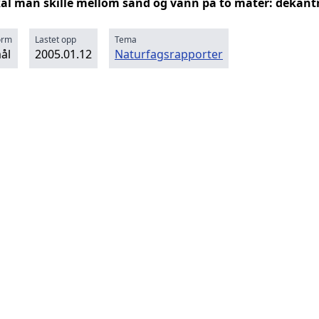
kal man skille mellom sand og vann på to måter: dekantre
orm
Lastet opp
Tema
ål
2005.01.12
Naturfagsrapporter