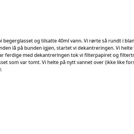
pi begerglasset og tilsatte 40ml vann. Vi rørte så rundt i bl
sanden lå på bunden igjen, startet vi dekantreringen. Vi helte 
ar ferdige med dekantreringen tok vi filterpapiret og filtertra
et som var tomt. Vi helte på nytt vannet over (ikke like forsi
.