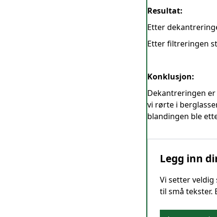
Resultat:
Etter dekantrering
Etter filtreringen 
Konklusjon:
Dekantreringen er i
vi rørte i berglass
blandingen ble ett
Legg inn di
Vi setter veldi
til små tekster.