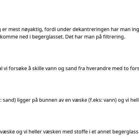
ing er mest nøyaktig, fordi under dekantreringen har man in
å komme ned i begerglasset. Det har man på filtrering.
al vi forsøke å skille vann og sand fra hverandre med to fors
ks: sand) ligger på bunnen av en væske (f.eks: vann) og vi hel
 væske og vi heller væsken med stoffe i et annet begerglass 