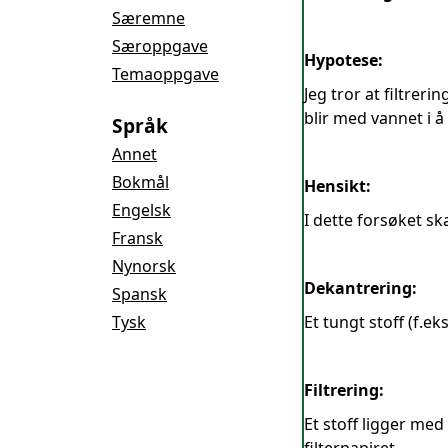
Særemne
Særoppgave
Hypotese:
Temaoppgave
Jeg tror at filtrer
blir med vannet i 
Språk
Annet
Bokmål
Hensikt:
Engelsk
I dette forsøket sk
Fransk
Nynorsk
Dekantrering:
Spansk
Tysk
Et tungt stoff (f.e
Filtrering:
Et stoff ligger med