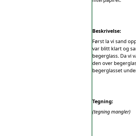
filterpapiret.
Beskrivelse:
Først la vi sand op
var blitt klart og 
begerglass. Da vi v
den over begerglass
begerglasset under
Tegning:
(tegning mangler)