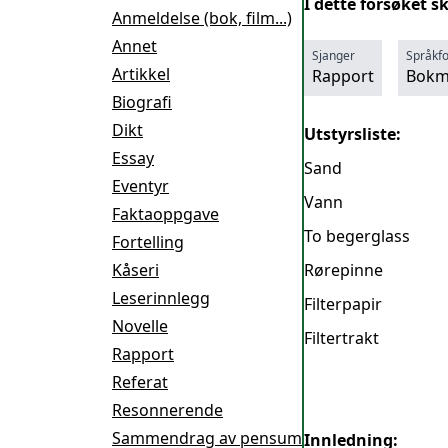
I dette forsøket s
Anmeldelse (bok, film...)
Annet
Sjanger
Språkf
Artikkel
Rapport
Bokm
Biografi
Dikt
Utstyrsliste:
Essay
Sand
Eventyr
Vann
Faktaoppgave
To begerglass
Fortelling
Kåseri
Rørepinne
Leserinnlegg
Filterpapir
Novelle
Filtertrakt
Rapport
Referat
Resonnerende
Sammendrag av pensum
Innledning: