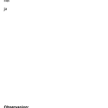
nei
ja
Observasjon: