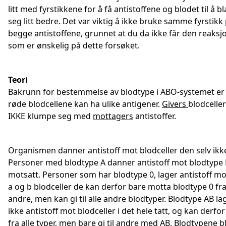
litt med fyrstikkene for å få antistoffene og blodet til å b
seg litt bedre. Det var viktig å ikke bruke samme fyrstikk
begge antistoffene, grunnet at du da ikke får den reaks
som er ønskelig på dette forsøket.
Teori
Bakrunn for bestemmelse av blodtype i ABO-systemet er 
røde blodcellene kan ha ulike antigener.
Givers
blodcelle
IKKE klumpe seg med
mottagers
antistoffer.
Organismen danner antistoff mot blodceller den selv ikke
Personer med blodtype A danner antistoff mot blodtype 
motsatt. Personer som har blodtype 0, lager antistoff m
a og b blodceller de kan derfor bare motta blodtype 0 fr
andre, men kan gi til alle andre blodtyper. Blodtype AB la
ikke antistoff mot blodceller i det hele tatt, og kan derfo
fra alle typer, men bare gi til andre med AB. Blodtypene bl