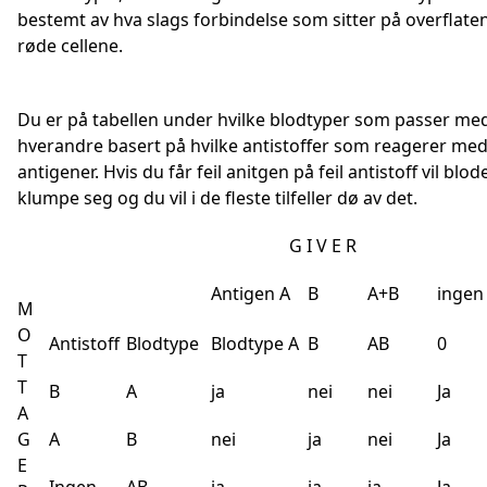
bestemt av hva slags forbindelse som sitter på overflate
røde cellene.
Du er på tabellen under hvilke blodtyper som passer me
hverandre basert på hvilke antistoffer som reagerer med
antigener. Hvis du får feil anitgen på feil antistoff vil blod
klumpe seg og du vil i de fleste tilfeller dø av det.
G I V E R
Antigen A
B
A+B
ingen
M
O
Antistoff
Blodtype
Blodtype A
B
AB
0
T
T
B
A
ja
nei
nei
Ja
A
G
A
B
nei
ja
nei
Ja
E