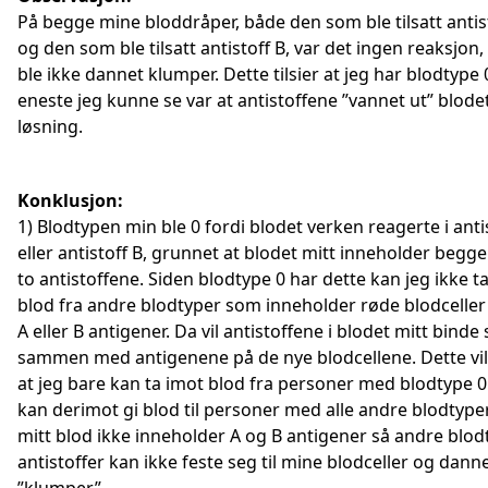
På begge mine bloddråper, både den som ble tilsatt antis
og den som ble tilsatt antistoff B, var det ingen reaksjon,
ble ikke dannet klumper. Dette tilsier at jeg har blodtype
eneste jeg kunne se var at antistoffene ”vannet ut” blodet
løsning.
Konklusjon:
1) Blodtypen min ble 0 fordi blodet verken reagerte i anti
eller antistoff B, grunnet at blodet mitt inneholder begge
to antistoffene. Siden blodtype 0 har dette kan jeg ikke t
blod fra andre blodtyper som inneholder røde blodcelle
A eller B antigener. Da vil antistoffene i blodet mitt binde
sammen med antigenene på de nye blodcellene. Dette vil 
at jeg bare kan ta imot blod fra personer med blodtype 0.
kan derimot gi blod til personer med alle andre blodtyper
mitt blod ikke inneholder A og B antigener så andre blod
antistoffer kan ikke feste seg til mine blodceller og dann