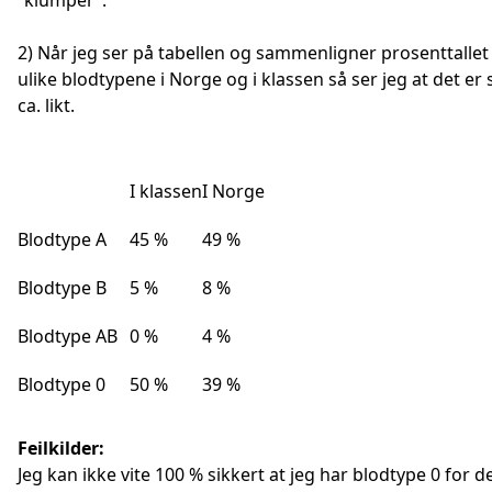
”klumper”.
2) Når jeg ser på tabellen og sammenligner prosenttallet
ulike blodtypene i Norge og i klassen så ser jeg at det er
ca. likt.
I klassen
I Norge
Blodtype A
45 %
49 %
Blodtype B
5 %
8 %
Blodtype AB
0 %
4 %
Blodtype 0
50 %
39 %
Feilkilder:
Jeg kan ikke vite 100 % sikkert at jeg har blodtype 0 for d