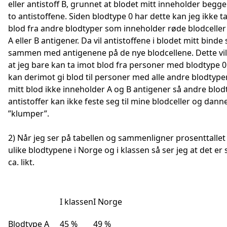
eller antistoff B, grunnet at blodet mitt inneholder begge
to antistoffene. Siden blodtype 0 har dette kan jeg ikke t
blod fra andre blodtyper som inneholder røde blodcelle
A eller B antigener. Da vil antistoffene i blodet mitt binde
sammen med antigenene på de nye blodcellene. Dette vil 
at jeg bare kan ta imot blod fra personer med blodtype 0.
kan derimot gi blod til personer med alle andre blodtyper
mitt blod ikke inneholder A og B antigener så andre blod
antistoffer kan ikke feste seg til mine blodceller og dann
”klumper”.
2) Når jeg ser på tabellen og sammenligner prosenttallet
ulike blodtypene i Norge og i klassen så ser jeg at det er
ca. likt.
I klassen
I Norge
Blodtype A
45 %
49 %