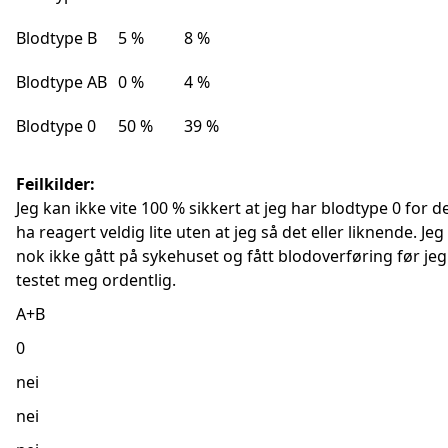
Blodtype B
5 %
8 %
Blodtype AB
0 %
4 %
Blodtype 0
50 %
39 %
Feilkilder:
Jeg kan ikke vite 100 % sikkert at jeg har blodtype 0 for d
ha reagert veldig lite uten at jeg så det eller liknende. Jeg 
nok ikke gått på sykehuset og fått blodoverføring før jeg
testet meg ordentlig.
A+B
0
nei
nei