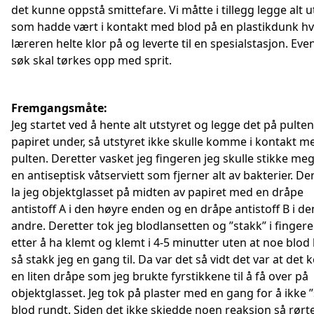
det kunne oppstå smittefare. Vi måtte i tillegg legge alt u
som hadde vært i kontakt med blod på en plastikdunk h
læreren helte klor på og leverte til en spesialstasjon. Eve
søk skal tørkes opp med sprit.
Fremgangsmåte:
Jeg startet ved å hente alt utstyret og legge det på pult
papiret under, så utstyret ikke skulle komme i kontakt m
pulten. Deretter vasket jeg fingeren jeg skulle stikke me
en antiseptisk våtserviett som fjerner alt av bakterier. De
la jeg objektglasset på midten av papiret med en dråpe
antistoff A i den høyre enden og en dråpe antistoff B i de
andre. Deretter tok jeg blodlansetten og ”stakk” i fingere
etter å ha klemt og klemt i 4-5 minutter uten at noe blod
så stakk jeg en gang til. Da var det så vidt det var at det 
en liten dråpe som jeg brukte fyrstikkene til å få over på
objektglasset. Jeg tok på plaster med en gang for å ikke ”
blod rundt. Siden det ikke skjedde noen reaksjon så rørte