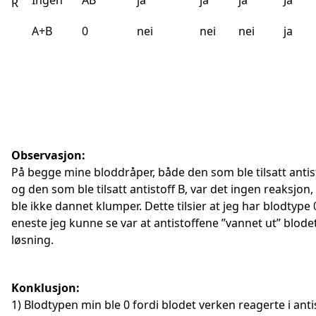
Ingen
AB
ja
ja
ja
Ja
R
A+B
0
nei
nei
nei
ja
Observasjon:
På begge mine bloddråper, både den som ble tilsatt antis
og den som ble tilsatt antistoff B, var det ingen reaksjon,
ble ikke dannet klumper. Dette tilsier at jeg har blodtype
eneste jeg kunne se var at antistoffene ”vannet ut” blodet
løsning.
Konklusjon:
1) Blodtypen min ble 0 fordi blodet verken reagerte i anti