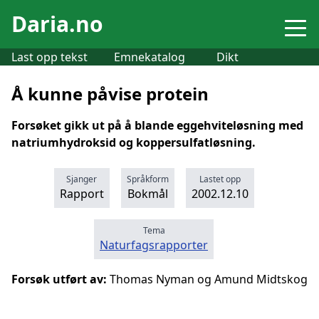
Daria.no
Last opp tekst
Emnekatalog
Dikt
Å kunne påvise protein
Forsøket gikk ut på å blande eggehviteløsning med
natriumhydroksid og koppersulfatløsning.
Sjanger
Språkform
Lastet opp
Rapport
Bokmål
2002.12.10
Tema
Naturfagsrapporter
Forsøk utført av:
Thomas Nyman og Amund Midtskog