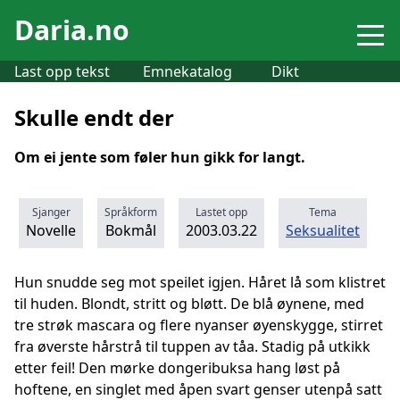
Daria.no
Last opp tekst
Emnekatalog
Dikt
Skulle endt der
Om ei jente som føler hun gikk for langt.
Sjanger
Språkform
Lastet opp
Tema
Novelle
Bokmål
2003.03.22
Seksualitet
Hun snudde seg mot speilet igjen. Håret lå som klistret
til huden. Blondt, stritt og bløtt. De blå øynene, med
tre strøk mascara og flere nyanser øyenskygge, stirret
fra øverste hårstrå til tuppen av tåa. Stadig på utkikk
etter feil! Den mørke dongeribuksa hang løst på
hoftene, en singlet med åpen svart genser utenpå satt