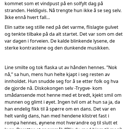
kommet som et vindpust på en solfylt dag på
stranden. Heldigvis. Nå trengte hun ikke å se seg selv.
Ikke ennå hvert fall…
Elin satte seg stille ned på det varme, flislagte gulvet
og tenkte tilbake på da alt startet. Det var som om det
var dagen i forveien. De kalde blinkende lysene, de
sterke kontrastene og den dunkende musikken.
Line smilte og tok flaska ut av hånden hennes. ”Nok
nå,” sa hun, mens hun helte kjapt i seg resten av
innholdet. Hun snudde seg for å se etter folk og hva
de gjorde nå. Diskokongen selv -Trygve- kom
smådansende mot henne med et bredt, kjekt smil om
munnen og glimt i øyet. Ingen tvil om at hun sa ja, da
han endelig fikk til å spørre om en dans. Det var en
helt vanlig dans, han med hendene klistret fast i
rompa hennes, øynene mot hverandre og til slutt et