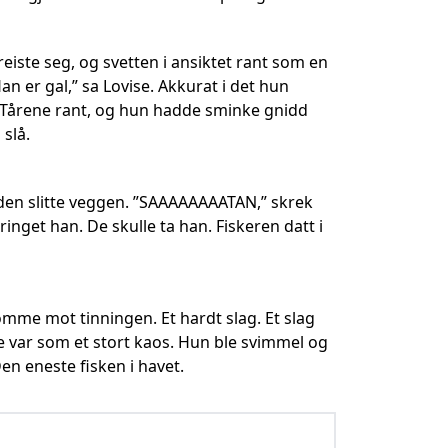
eiste seg, og svetten i ansiktet rant som en
an er gal,” sa Lovise. Akkurat i det hun
t. Tårene rant, og hun hadde sminke gnidd
 slå.
 i den slitte veggen. ”SAAAAAAAATAN,” skrek
nget han. De skulle ta han. Fiskeren datt i
 komme mot tinningen. Et hardt slag. Et slag
e var som et stort kaos. Hun ble svimmel og
en eneste fisken i havet.