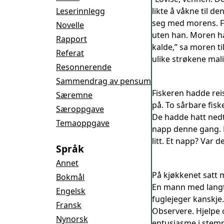
Leserinnlegg
likte å våkne til 
seg med morens. Far
Novelle
uten han. Moren ha
Rapport
kalde,” sa moren ti
Referat
ulike strøkene mal
Resonnerende
Sammendrag av pensum
Fiskeren hadde reis
Særemne
på. To sårbare fisk
Særoppgave
De hadde hatt nedt
Temaoppgave
napp denne gang. Ha
litt. Et napp? Var 
Språk
Annet
På kjøkkenet satt 
Bokmål
En mann med langt, 
Engelsk
fuglejeger kanskje.
Fransk
Observere. Hjelpe o
Nynorsk
entusiasme i stemme