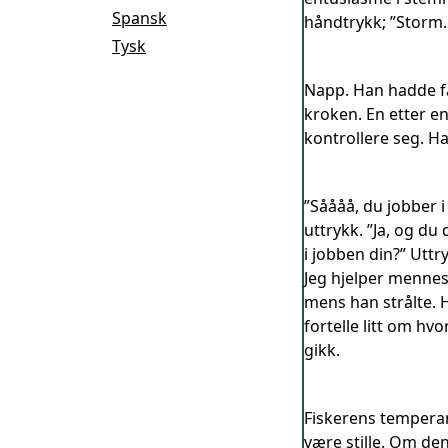
Spansk
håndtrykk; ”Storm.
Tysk
Napp. Han hadde få
kroken. En etter en
kontrollere seg. Ha
”Såååå, du jobber i 
uttrykk. ”Ja, og du
i jobben din?” Uttr
Jeg hjelper mennes
mens han strålte. 
fortelle litt om hv
gikk.
Fiskerens temperam
være stille. Om de