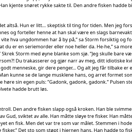
Han kjente snøret rykke sakte til. Den andre fisken hadde bit
det altså. Hun er litt… skeptisk til ting for tiden. Men jeg
nnes og forteller henne at han skal være en slags barnevakt
tt å vite hva ungdommen har å by på,” sa Storm forsiktig og f
at du er en seriemorder eller noe heller da. He-he,” sa moren 
!” Skrek Storm med øyne blanke som sjø. ”Jeg skulle bare væ
orsom?! Du trakasserer og gjør narr av meg, ditt idiotiske 
t godt menneske, gir dere penger… Og alt jeg får tilbake er
Man kunne se de lange musklene hans, og arret formet som 
ne høre sin egen puls: ”Gadonk, gadonk, gadonk.” Pulsen st
lvete hadde brutt løs.
ntroll. Den andre fisken slapp også kroken. Han ble svimmel
 av Gud, sviktet av alle. Han måtte sløye tre fisker. Han måtte.
yet en fisk. Men det var tre som var målet. Stemmen i hode
 Tre fisker.” Det sto som støpt i hjernen hans. Han hadde to f