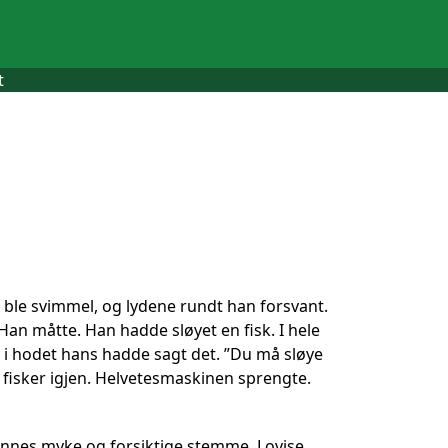
t
 ble svimmel, og lydene rundt han forsvant.
. Han måtte. Han hadde sløyet en fisk. I hele
n i hodet hans hadde sagt det. ”Du må sløye
to fisker igjen. Helvetesmaskinen sprengte.
hennes myke og forsiktige stemme. Lovise