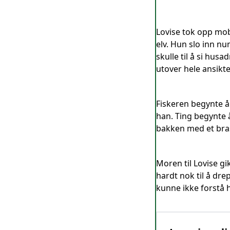
Lovise tok opp mob
elv. Hun slo inn nu
skulle til å si hus
utover hele ansiktet
Fiskeren begynte å 
han. Ting begynte 
bakken med et bras
Moren til Lovise gi
hardt nok til å dr
kunne ikke forstå 