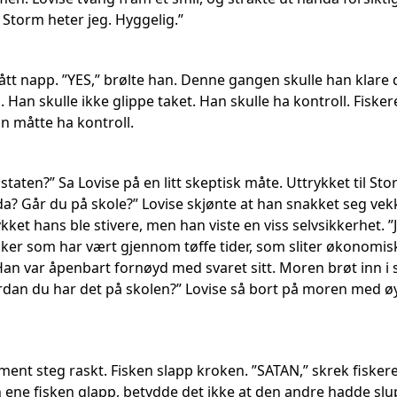
 Storm heter jeg. Hyggelig.”
tt napp. ”YES,” brølte han. Denne gangen skulle han klare 
. Han skulle ikke glippe taket. Han skulle ha kontroll. Fis
n måtte ha kontroll.
staten?” Sa Lovise på en litt skeptisk måte. Uttrykket til Stor
 da? Går du på skole?” Lovise skjønte at han snakket seg vekk
ykket hans ble stivere, men han viste en viss selvsikkerhet. 
ker som har vært gjennom tøffe tider, som sliter økonomisk 
Han var åpenbart fornøyd med svaret sitt. Moren brøt inn i 
ordan du har det på skolen?” Lovise så bort på moren med øy
ent steg raskt. Fisken slapp kroken. ”SATAN,” skrek fisker
n ene fisken glapp, betydde det ikke at den andre hadde sl