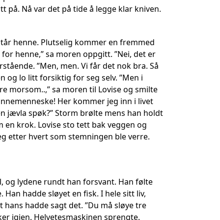
t på. Nå var det på tide å legge klar kniven.
 forstår henne. Plutselig kommer en fremmed
 for henne,” sa moren oppgitt. ”Nei, det er
orstående. ”Men, men. Vi får det nok bra. Så
og lo litt forsiktig for seg selv. ”Men i
re morsom..,” sa moren til Lovise og smilte
kvinnemenneske! Her kommer jeg inn i livet
 en jævla spøk?” Storm brølte mens han holdt
en krok. Lovise sto tett bak veggen og
eg etter hvert som stemningen ble verre.
, og lydene rundt han forsvant. Han følte
 Han hadde sløyet en fisk. I hele sitt liv,
t hans hadde sagt det. ”Du må sløye tre
isker igjen. Helvetesmaskinen sprengte.