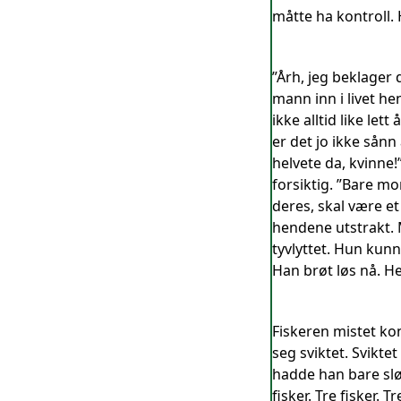
måtte ha kontroll. 
”Årh, jeg beklager 
mann inn i livet he
ikke alltid like le
er det jo ikke sånn 
helvete da, kvinne
forsiktig. ”Bare m
deres, skal være e
hendene utstrakt. 
tyvlyttet. Hun kun
Han brøt løs nå. He
Fiskeren mistet ko
seg sviktet. Sviktet
hadde han bare slø
fisker. Tre fisker.