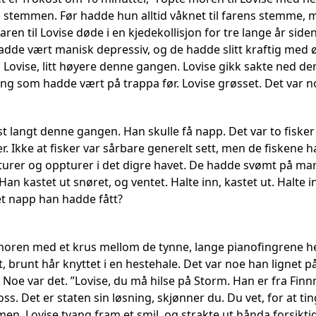
den stemmen. Før hadde hun alltid våknet til farens stemme,
en til Lovise døde i en kjedekollisjon for tre lange år side
dde vært manisk depressiv, og de hadde slitt kraftig med 
l Lovise, litt høyere denne gangen. Lovise gikk sakte ned de
ing som hadde vært på trappa før. Lovise grøsset. Det var 
t langt denne gangen. Han skulle få napp. Det var to fisker
er. Ikke at fisker var sårbare generelt sett, men de fiskene
urer og oppturer i det digre havet. De hadde svømt på mang
n kastet ut snøret, og ventet. Halte inn, kastet ut. Halte i
det napp han hadde fått?
moren med et krus mellom de tynne, lange pianofingrene h
brunt hår knyttet i en hestehale. Det var noe han lignet på..
 Noe var det. ”Lovise, du må hilse på Storm. Han er fra Fin
ss. Det er staten sin løsning, skjønner du. Du vet, for at 
n. Lovise tvang fram et smil, og strakte ut hånda forsiktig