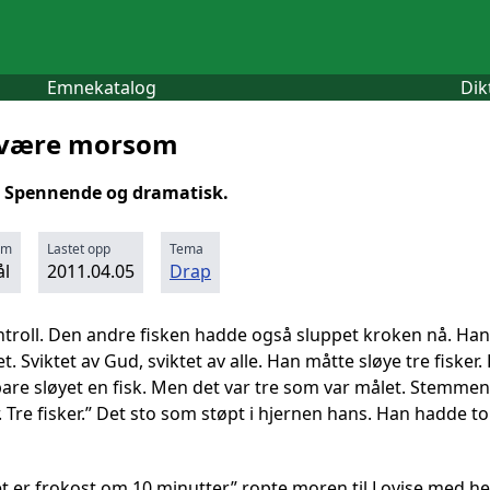
Emnekatalog
Dik
e være morsom
. Spennende og dramatisk.
rm
Lastet opp
Tema
l
2011.04.05
Drap
ntroll. Den andre fisken hadde også sluppet kroken nå. Han
t. Sviktet av Gud, sviktet av alle. Han måtte sløye tre fisker
 bare sløyet en fisk. Men det var tre som var målet. Stemme
ker. Tre fisker.” Det sto som støpt i hjernen hans. Han hadde 
et er frokost om 10 minutter,” ropte moren til Lovise med 