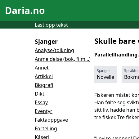
Daria.no
Last opp tekst
Skulle bar
Sjanger
Analyse/tolkning
Parallellhandling
Anmeldelse (bok, film...)
Annet
Sjanger
Språkfo
Artikkel
Novelle
Bokmå
Biografi
Dikt
Fiskeren mistet ko
Essay
Han følte seg svikte
sitt liv, hadde han
Eventyr
tre fisker. Tre fis
Faktaoppgave
Fortelling
Kåseri
”Lovise, vennen! D