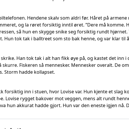
iltelefonen. Hendene skalv som aldri før. Håret på armene r
mmeret, og la røret forsiktig inntil øret. ”Dere må komme. H
adressen, så hun en skygge snike seg forsiktig rundt hjørne
. Hun tok tak i balltreet som sto bak henne, og var klar til å
skrike. Han tok tak i alt han fikk øye på, og kastet det inn
å skurre. Fiskeren så mennesker. Mennesker overalt. De omri
. Storm hadde kollapset.
kk forsiktig inn i stuen, hvor Lovise var. Hun kjente et slag
epe. Lovise rygget bakover mot veggen, mens alt rundt henn
hva hun akkurat hadde gjort. Hun var den eneste igjen nå. D