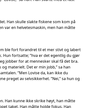
det. Han skulle slakte fiskene som kom på
keren var en helvetesmaskin, men han måtte
m ble fort forandret til et mer stivt og labert
. Hun fortsatte; ”hva er det egentlig du gjør
”Jeg jobber for at mennesker skal få det bra.
og materielt. Det er min jobb,” sa han
samtalen. ”Men Lovise da, kan ikke du
ne preget av selvsikkerhet. ”Nei,” sa hun og
en. Han kunne ikke skrike høyt, han måtte
uppet taket. Han måtte holde fokus. Han