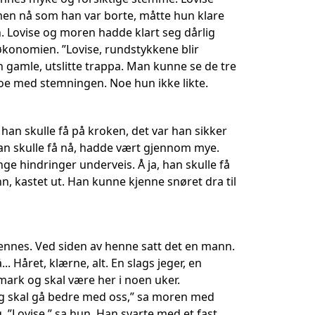
 men nå som han var borte, måtte hun klare
n. Lovise og moren hadde klart seg dårlig
økonomien. ”Lovise, rundstykkene blir
n gamle, utslitte trappa. Man kunne se de tre
noe med stemningen. Noe hun ikke likte.
 han skulle få på kroken, det var han sikker
 han skulle få nå, hadde vært gjennom mye.
e hindringer underveis. Å ja, han skulle få
nn, kastet ut. Han kunne kjenne snøret dra til
ennes. Ved siden av henne satt det en mann.
. Håret, klærne, alt. En slags jeger, en
nmark og skal være her i noen uker.
ting skal gå bedre med oss,” sa moren med
. ”Lovise,” sa hun. Han svarte med et fast