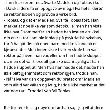
- Inn i klasserommet. Svarte Madelen og Tobias i kor.
- Da skal dere få en oppgave av meg. Hva heter dere?
sa rektor lubben og prøvde å virke blid.
- Tobias, og det er Madelen. Svarte Tobias fort. Han
merket at noe ikke var som det skulle, men han viste
ikke hva. I sommerferien hadde han lest en artikkel
om en rektor som ble innlagt på psykriatisk sykehus,
for å ha gått løs på noen barn med kniv inne på et
kjøpesenter. Men ingen viste hvilken skole han var
rektor på, hvem han var, eller om han hadde sluppet
ut, men det var tross alt ganske usannsynlig at han
hadde sluppet ut. Men hvis han hadde det, hadde han
ikke blitt gjeninnsatt som rektor igjen, trodde han.
- Nå? Hva var den oppgaven du pratet om? Madelen
som alltid var våken og ivrig, hadde ikke merket at det
var noe rart. Trodde i vertfall Tobias.
Rektor tenkte seg nøye om før han sa; - Jeg vil at dere