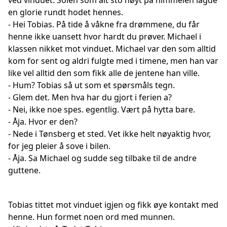
ved vinduet. Solen som alt sto høyt på himmelen lagde
en glorie rundt hodet hennes.
- Hei Tobias. På tide å våkne fra drømmene, du får
henne ikke uansett hvor hardt du prøver. Michael i
klassen nikket mot vinduet. Michael var den som alltid
kom for sent og aldri fulgte med i timene, men han var
like vel alltid den som fikk alle de jentene han ville.
- Hum? Tobias så ut som et spørsmåls tegn.
- Glem det. Men hva har du gjort i ferien a?
- Nei, ikke noe spes. egentlig. Vært på hytta bare.
- Åja. Hvor er den?
- Nede i Tønsberg et sted. Vet ikke helt nøyaktig hvor,
for jeg pleier å sove i bilen.
- Åja. Sa Michael og sudde seg tilbake til de andre
guttene.
Tobias tittet mot vinduet igjen og fikk øye kontakt med
henne. Hun formet noen ord med munnen.