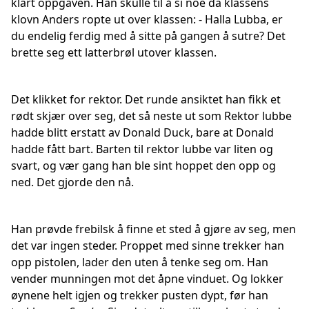
klart oppgaven. Han skulle til å si noe da klassens
klovn Anders ropte ut over klassen: - Halla Lubba, er
du endelig ferdig med å sitte på gangen å sutre? Det
brette seg ett latterbrøl utover klassen.
Det klikket for rektor. Det runde ansiktet han fikk et
rødt skjær over seg, det så neste ut som Rektor lubbe
hadde blitt erstatt av Donald Duck, bare at Donald
hadde fått bart. Barten til rektor lubbe var liten og
svart, og vær gang han ble sint hoppet den opp og
ned. Det gjorde den nå.
Han prøvde frebilsk å finne et sted å gjøre av seg, men
det var ingen steder. Proppet med sinne trekker han
opp pistolen, lader den uten å tenke seg om. Han
vender munningen mot det åpne vinduet. Og lokker
øynene helt igjen og trekker pusten dypt, før han