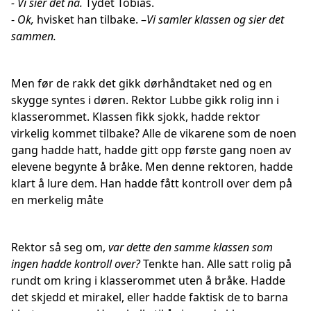
- Vi sier det nå.
Tydet Tobias.
-
Ok,
hvisket han tilbake. –
Vi samler klassen og sier det
sammen.
Men før de rakk det gikk dørhåndtaket ned og en
skygge syntes i døren. Rektor Lubbe gikk rolig inn i
klasserommet. Klassen fikk sjokk, hadde rektor
virkelig kommet tilbake? Alle de vikarene som de noen
gang hadde hatt, hadde gitt opp første gang noen av
elevene begynte å bråke. Men denne rektoren, hadde
klart å lure dem. Han hadde fått kontroll over dem på
en merkelig måte
Rektor så seg om,
var dette den samme klassen som
ingen hadde kontroll over?
Tenkte han. Alle satt rolig på
rundt om kring i klasserommet uten å bråke. Hadde
det skjedd et mirakel, eller hadde faktisk de to barna