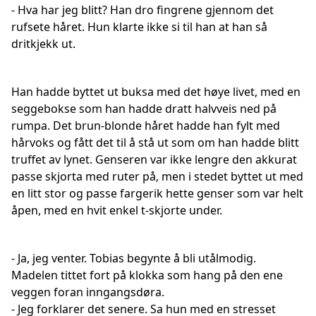
- Hva har jeg blitt? Han dro fingrene gjennom det
rufsete håret. Hun klarte ikke si til han at han så
dritkjekk ut.
Han hadde byttet ut buksa med det høye livet, med en
seggebokse som han hadde dratt halvveis ned på
rumpa. Det brun-blonde håret hadde han fylt med
hårvoks og fått det til å stå ut som om han hadde blitt
truffet av lynet. Genseren var ikke lengre den akkurat
passe skjorta med ruter på, men i stedet byttet ut med
en litt stor og passe fargerik hette genser som var helt
åpen, med en hvit enkel t-skjorte under.
- Ja, jeg venter. Tobias begynte å bli utålmodig.
Madelen tittet fort på klokka som hang på den ene
veggen foran inngangsdøra.
- Jeg forklarer det senere. Sa hun med en stresset