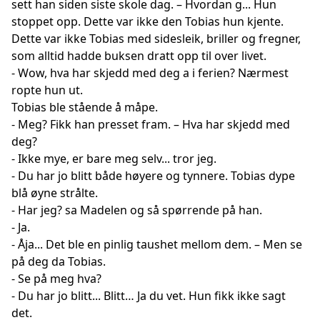
sett han siden siste skole dag. – Hvordan g... Hun
stoppet opp. Dette var ikke den Tobias hun kjente.
Dette var ikke Tobias med sidesleik, briller og fregner,
som alltid hadde buksen dratt opp til over livet.
- Wow, hva har skjedd med deg a i ferien? Nærmest
ropte hun ut.
Tobias ble stående å måpe.
- Meg? Fikk han presset fram. – Hva har skjedd med
deg?
- Ikke mye, er bare meg selv... tror jeg.
- Du har jo blitt både høyere og tynnere. Tobias dype
blå øyne strålte.
- Har jeg? sa Madelen og så spørrende på han.
- Ja.
- Åja... Det ble en pinlig taushet mellom dem. – Men se
på deg da Tobias.
- Se på meg hva?
- Du har jo blitt... Blitt… Ja du vet. Hun fikk ikke sagt
det.