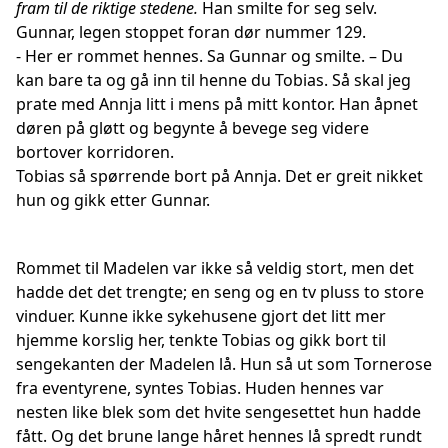
fram til de riktige stedene.
Han smilte for seg selv.
Gunnar, legen stoppet foran dør nummer 129.
- Her er rommet hennes. Sa Gunnar og smilte. – Du
kan bare ta og gå inn til henne du Tobias. Så skal jeg
prate med Annja litt i mens på mitt kontor. Han åpnet
døren på gløtt og begynte å bevege seg videre
bortover korridoren.
Tobias så spørrende bort på Annja. Det er greit nikket
hun og gikk etter Gunnar.
Rommet til Madelen var ikke så veldig stort, men det
hadde det det trengte; en seng og en tv pluss to store
vinduer. Kunne ikke sykehusene gjort det litt mer
hjemme korslig her, tenkte Tobias og gikk bort til
sengekanten der Madelen lå. Hun så ut som Tornerose
fra eventyrene, syntes Tobias. Huden hennes var
nesten like blek som det hvite sengesettet hun hadde
fått. Og det brune lange håret hennes lå spredt rundt