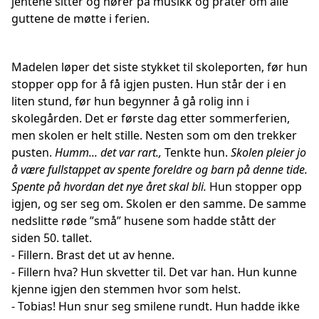
jentene sitter og hører på musikk og prater om alle
guttene de møtte i ferien.
Madelen løper det siste stykket til skoleporten, før hun
stopper opp for å få igjen pusten. Hun står der i en
liten stund, før hun begynner å gå rolig inn i
skolegården. Det er første dag etter sommerferien,
men skolen er helt stille. Nesten som om den trekker
pusten.
Humm... det var rart.,
Tenkte hun.
Skolen pleier jo
å være fullstappet av spente foreldre og barn på denne tide.
Spente på hvordan det nye året skal bli.
Hun stopper opp
igjen, og ser seg om. Skolen er den samme. De samme
nedslitte røde ”små” husene som hadde stått der
siden 50. tallet.
-
Fillern. Brast det ut av henne.
- Fillern hva? Hun skvetter til. Det var han. Hun kunne
kjenne igjen den stemmen hvor som helst.
- Tobias! Hun snur seg smilene rundt. Hun hadde ikke