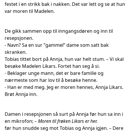
festet i en strikk bak i nakken. Det var lett og se at hun
var moren til Madelen.
De gikk sammen opp til inngangsdøren og inn til
resepsjonen.
- Navn? Sa en sur ”gammel” dame som satt bak
skranken.
Tobias tittet bort på Annja, hun var helt stum. – Vi skal
besøke Madelen Likars. Fortet han seg å si.
- Beklager unge mann, det er bare familie og
nærmeste som har lov til å besøke henne.
- Han er med meg. Jeg er moren hennes, Annja Likars.
Brøt Annja inn.
Damen i resepsjonen så surt på Annja før hun sa inn i
en mikrofon;
– Moren til frøken Likars er her.
før hun snudde seg mot Tobias og Annja igjen. – Dere