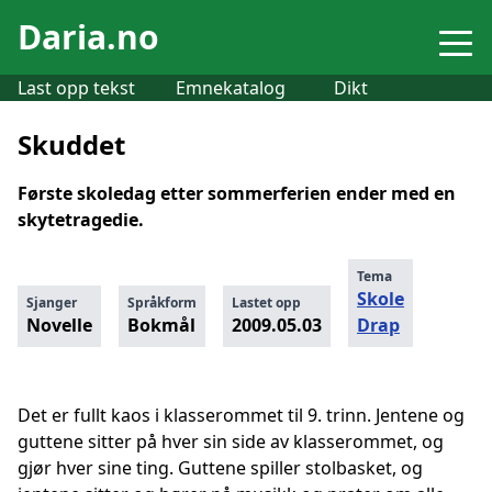
Daria.no
Last opp tekst
Emnekatalog
Dikt
Skuddet
Første skoledag etter sommerferien ender med en
skytetragedie.
Tema
Skole
Sjanger
Språkform
Lastet opp
Novelle
Bokmål
2009.05.03
Drap
Det er fullt kaos i klasserommet til 9. trinn. Jentene og
guttene sitter på hver sin side av klasserommet, og
gjør hver sine ting. Guttene spiller stolbasket, og