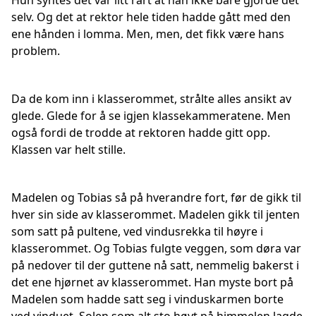
Hun syntes det var litt rart at han ikke bare gjorde det
selv. Og det at rektor hele tiden hadde gått med den
ene hånden i lomma. Men, men, det fikk være hans
problem.
Da de kom inn i klasserommet, strålte alles ansikt av
glede. Glede for å se igjen klassekammeratene. Men
også fordi de trodde at rektoren hadde gitt opp.
Klassen var helt stille.
Madelen og Tobias så på hverandre fort, før de gikk til
hver sin side av klasserommet. Madelen gikk til jenten
som satt på pultene, ved vindusrekka til høyre i
klasserommet. Og Tobias fulgte veggen, som døra var
på nedover til der guttene nå satt, nemmelig bakerst i
det ene hjørnet av klasserommet. Han myste bort på
Madelen som hadde satt seg i vinduskarmen borte