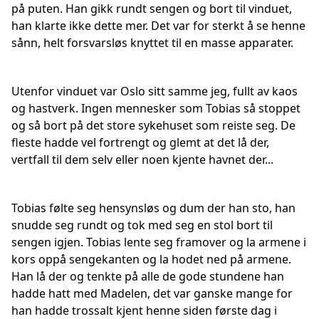
på puten. Han gikk rundt sengen og bort til vinduet,
han klarte ikke dette mer. Det var for sterkt å se henne
sånn, helt forsvarsløs knyttet til en masse apparater.
Utenfor vinduet var Oslo sitt samme jeg, fullt av kaos
og hastverk. Ingen mennesker som Tobias så stoppet
og så bort på det store sykehuset som reiste seg. De
fleste hadde vel fortrengt og glemt at det lå der,
vertfall til dem selv eller noen kjente havnet der...
Tobias følte seg hensynsløs og dum der han sto, han
snudde seg rundt og tok med seg en stol bort til
sengen igjen. Tobias lente seg framover og la armene i
kors oppå sengekanten og la hodet ned på armene.
Han lå der og tenkte på alle de gode stundene han
hadde hatt med Madelen, det var ganske mange for
han hadde trossalt kjent henne siden første dag i