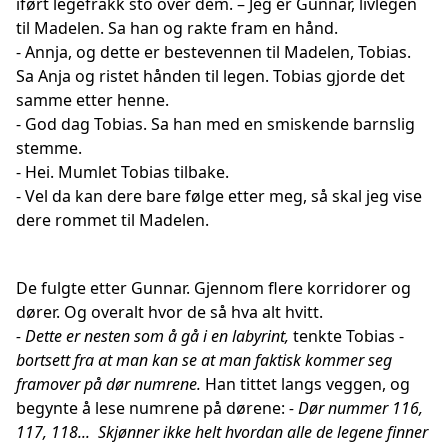
iført legefrakk sto over dem. – Jeg er Gunnar, livlegen
til Madelen. Sa han og rakte fram en hånd.
- Annja, og dette er bestevennen til Madelen, Tobias.
Sa Anja og ristet hånden til legen. Tobias gjorde det
samme etter henne.
- God dag Tobias. Sa han med en smiskende barnslig
stemme.
- Hei. Mumlet Tobias tilbake.
- Vel da kan dere bare følge etter meg, så skal jeg vise
dere rommet til Madelen.
De fulgte etter Gunnar. Gjennom flere korridorer og
dører. Og overalt hvor de så hva alt hvitt.
- Dette er nesten som å gå i en labyrint,
tenkte Tobias -
bortsett fra at man kan se at man faktisk kommer seg
framover på dør numrene.
Han tittet langs veggen, og
begynte å lese numrene på dørene:
- Dør nummer 116,
117, 118...
Skjønner ikke helt hvordan alle de legene finner