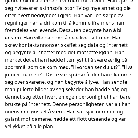
tjente nok til å kunne bli vurdert for kreditt. Han kjøpte
seg hvitevarer, skinnsofa, stor TV og mye annet og ble
etter hvert neddynget i gjeld. Han var i en sørpe av
regninger han aldri kom til å komme ifra mens han
fremdeles var levende. Dessuten begynte han å bli
ensom. Han ville ha noen å dele livet sitt med. Han
skrev kontaktannonser, skaffet seg data og Internett
og begynte å ”chatte” med det motsatte kjønn. Han
merket det at han hadde liten lyst til å svare ærlig på
spørsmål som de kom med. ”Hvordan ser du ut?”. ”Hva
jobber du med?”. Dette var spørsmål der han skammet
seg over svarene, og han begynte å lyve. Han sendte
manipulerte bilder av seg selv der han hadde hår, og
dannet seg etter hvert en egen personlighet han bare
brukte på Internett. Denne personligheten var alt han
noensinne ønsket å være. Han var sjarmerende og
galant mot damene, hadde ett flott utseende og var
vellykket på alle plan.