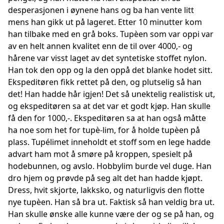
desperasjonen i øynene hans og ba han vente litt
mens han gikk ut på lageret. Etter 10 minutter kom
han tilbake med en grå boks. Tupèen som var oppi var
av en helt annen kvalitet enn de til over 4000,- og
hårene var visst laget av det syntetiske stoffet nylon.
Han tok den opp og la den oppå det blanke hodet sitt.
Ekspeditøren fikk rettet på den, og plutselig så han
det! Han hadde hår igjen! Det så unektelig realistisk ut,
og ekspeditøren sa at det var et godt kjøp. Han skulle
få den for 1000,-. Ekspeditøren sa at han også måtte
ha noe som het for tupè-lim, for å holde tupèen på
plass. Tupélimet inneholdt et stoff som en lege hadde
advart ham mot å smøre på kroppen, spesielt på
hodebunnen, og avslo. Hobbylim burde vel duge. Han
dro hjem og prøvde på seg alt det han hadde kjøpt.
Dress, hvit skjorte, lakksko, og naturligvis den flotte
nye tupèen. Han så bra ut. Faktisk så han veldig bra ut.
Han skulle ønske alle kunne være der og se på han, og