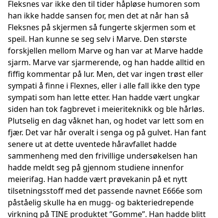
Fleksnes var ikke den til tider håpløse humoren som
han ikke hadde sansen for, men det at når han så
Fleksnes på skjermen så fungerte skjermen som et
speil. Han kunne se seg selv i Marve. Den største
forskjellen mellom Marve og han var at Marve hadde
sjarm. Marve var sjarmerende, og han hadde alltid en
fiffig kommentar på lur. Men, det var ingen trøst eller
sympati å finne i Flexnes, eller i alle fall ikke den type
sympati som han lette etter. Han hadde vært ungkar
siden han tok fagbrevet i meieriteknikk og ble hårløs.
Plutselig en dag våknet han, og hodet var lett som en
fjær. Det var hår overalt i senga og på gulvet. Han fant
senere ut at dette uventede håravfallet hadde
sammenheng med den frivillige undersøkelsen han
hadde meldt seg på gjennom studiene innenfor
meierifag. Han hadde vært prøvekanin på et nytt
tilsetningsstoff med det passende navnet E666e som
påståelig skulle ha en mugg- og bakteriedrepende
virkning på TINE produktet ”Gomme”. Han hadde blitt