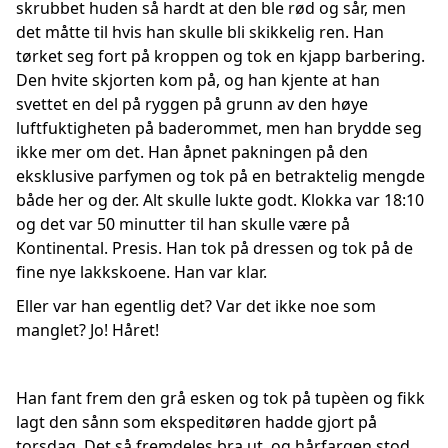
skrubbet huden så hardt at den ble rød og sår, men
det måtte til hvis han skulle bli skikkelig ren. Han
tørket seg fort på kroppen og tok en kjapp barbering.
Den hvite skjorten kom på, og han kjente at han
svettet en del på ryggen på grunn av den høye
luftfuktigheten på baderommet, men han brydde seg
ikke mer om det. Han åpnet pakningen på den
eksklusive parfymen og tok på en betraktelig mengde
både her og der. Alt skulle lukte godt. Klokka var 18:10
og det var 50 minutter til han skulle være på
Kontinental. Presis. Han tok på dressen og tok på de
fine nye lakkskoene. Han var klar.
Eller var han egentlig det? Var det ikke noe som
manglet? Jo! Håret!
Han fant frem den grå esken og tok på tupèen og fikk
lagt den sånn som ekspeditøren hadde gjort på
torsdag. Det så fremdeles bra ut, og hårfargen stod