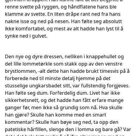
renne svette på ryggen, og håndflatene hans ble
klamme av svette. En liten dråpe rant ned fra hans
nakne isse og ned på nesen. Han følte seg absolutt
ikke komfortabel, og mest av alt hadde han lyst til å
synke ned i gulvet.
Den nye og dyre dressen, nelliken i knappehullet og
det lille lommetørkle som stakk opp av den venstre
brystlommen, -alt dette han hadde brukt timesvis på å
forberede ned til minste detalj hjemme på det
stusselige ungkarsbadet sitt, var fullstendig forgjeves.
Han følte seg dum. Forferdelig dum. Livet har ikke
sikkerhetsnett, og det hadde han fått erfare mange
ganger før, men ikke så grundig som nå. Hva skulle
han gjøre? Skulle han komme med en smart
kommentar? Skulle han bøye seg ned, ta opp den
patetiske hårfillen, slenge den i lomma og bare gå? Var