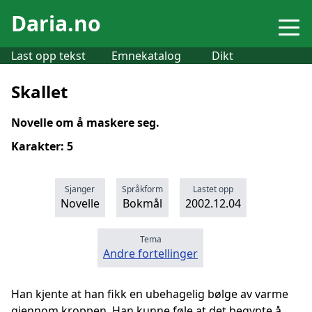
Daria.no
Last opp tekst
Emnekatalog
Dikt
Skallet
Novelle om å maskere seg.
Karakter: 5
Sjanger
Språkform
Lastet opp
Novelle
Bokmål
2002.12.04
Tema
Andre fortellinger
Han kjente at han fikk en ubehagelig bølge av varme
gjennom kroppen. Han kunne føle at det begynte å