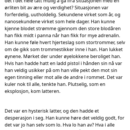
det i det hele tatt mulig å gå ifra situasjonen med en
ørliten bit av ære og verdighet? Situasjonen var
forferdelig, uutholdelig. Sekundene virket som år, og
nanosekundene virket som hele dager. Han kunne
kjenne blodet strømme gjennom den store blodåren
han fikk midt i panna når han fikk for mye adrenalin.
Han kunne føle hvert hjerteslag som stortrommer, selv
om de gikk som trommestikker inne i han. Han lukket
øynene. Mørket der under øyelokkene beroliget han.
Hvis han hadde hatt en ladd pistol i hånden sin nå var
han veldig usikker på om han ville pekt den mot sin
egen tinning eller mot alle de andre i rommet. Det var
kuler nok til alle, tenkte han. Plutselig, som en
eksplosjon, kom latteren.
Det var en hysterisk latter, og den hadde et
desperasjon i seg. Han kunne høre det veldig godt, for
det var jo han selv som lo. Hva lo han av? Hva i alle