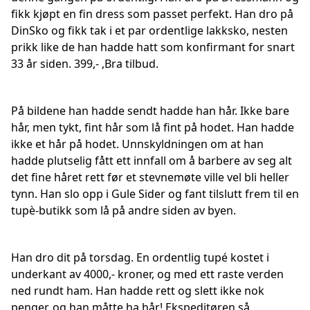
fikk kjøpt en fin dress som passet perfekt. Han dro på
DinSko og fikk tak i et par ordentlige lakksko, nesten
prikk like de han hadde hatt som konfirmant for snart
33 år siden. 399,- ,Bra tilbud.
På bildene han hadde sendt hadde han hår. Ikke bare
hår, men tykt, fint hår som lå fint på hodet. Han hadde
ikke et hår på hodet. Unnskyldningen om at han
hadde plutselig fått ett innfall om å barbere av seg alt
det fine håret rett før et stevnemøte ville vel bli heller
tynn. Han slo opp i Gule Sider og fant tilslutt frem til en
tupè-butikk som lå på andre siden av byen.
Han dro dit på torsdag. En ordentlig tupé kostet i
underkant av 4000,- kroner, og med ett raste verden
ned rundt ham. Han hadde rett og slett ikke nok
penger, og han måtte ha hår! Ekspeditøren så