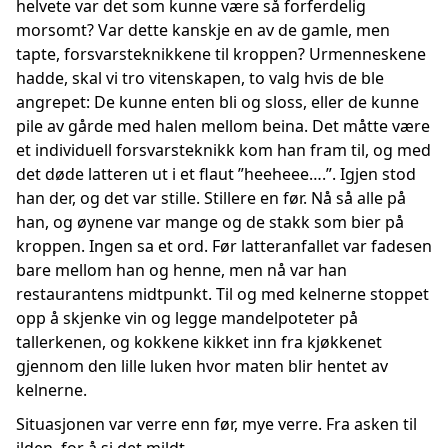
helvete var det som kunne være så forferdelig
morsomt? Var dette kanskje en av de gamle, men
tapte, forsvarsteknikkene til kroppen? Urmenneskene
hadde, skal vi tro vitenskapen, to valg hvis de ble
angrepet: De kunne enten bli og sloss, eller de kunne
pile av gårde med halen mellom beina. Det måtte være
et individuell forsvarsteknikk kom han fram til, og med
det døde latteren ut i et flaut ”heeheee….”. Igjen stod
han der, og det var stille. Stillere en før. Nå så alle på
han, og øynene var mange og de stakk som bier på
kroppen. Ingen sa et ord. Før latteranfallet var fadesen
bare mellom han og henne, men nå var han
restaurantens midtpunkt. Til og med kelnerne stoppet
opp å skjenke vin og legge mandelpoteter på
tallerkenen, og kokkene kikket inn fra kjøkkenet
gjennom den lille luken hvor maten blir hentet av
kelnerne.
Situasjonen var verre enn før, mye verre. Fra asken til