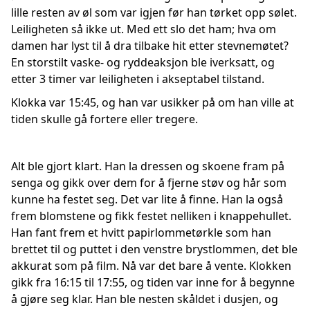
lille resten av øl som var igjen før han tørket opp sølet.
Leiligheten så ikke ut. Med ett slo det ham; hva om
damen har lyst til å dra tilbake hit etter stevnemøtet?
En storstilt vaske- og ryddeaksjon ble iverksatt, og
etter 3 timer var leiligheten i akseptabel tilstand.
Klokka var 15:45, og han var usikker på om han ville at
tiden skulle gå fortere eller tregere.
Alt ble gjort klart. Han la dressen og skoene fram på
senga og gikk over dem for å fjerne støv og hår som
kunne ha festet seg. Det var lite å finne. Han la også
frem blomstene og fikk festet nelliken i knappehullet.
Han fant frem et hvitt papirlommetørkle som han
brettet til og puttet i den venstre brystlommen, det ble
akkurat som på film. Nå var det bare å vente. Klokken
gikk fra 16:15 til 17:55, og tiden var inne for å begynne
å gjøre seg klar. Han ble nesten skåldet i dusjen, og