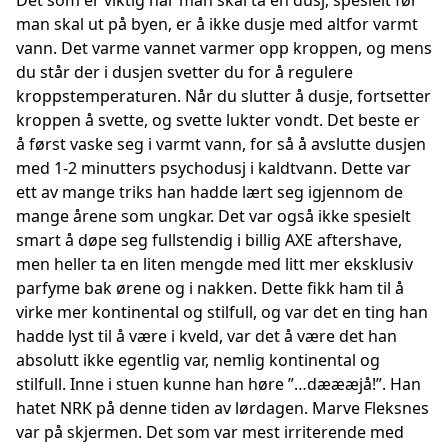
Det som er viktig når man skal ta en dusj, spesielt før
man skal ut på byen, er å ikke dusje med altfor varmt
vann. Det varme vannet varmer opp kroppen, og mens
du står der i dusjen svetter du for å regulere
kroppstemperaturen. Når du slutter å dusje, fortsetter
kroppen å svette, og svette lukter vondt. Det beste er
å først vaske seg i varmt vann, for så å avslutte dusjen
med 1-2 minutters psychodusj i kaldtvann. Dette var
ett av mange triks han hadde lært seg igjennom de
mange årene som ungkar. Det var også ikke spesielt
smart å døpe seg fullstendig i billig AXE aftershave,
men heller ta en liten mengde med litt mer eksklusiv
parfyme bak ørene og i nakken. Dette fikk ham til å
virke mer kontinental og stilfull, og var det en ting han
hadde lyst til å være i kveld, var det å være det han
absolutt ikke egentlig var, nemlig kontinental og
stilfull. Inne i stuen kunne han høre ”…dæææjå!”. Han
hatet NRK på denne tiden av lørdagen. Marve Fleksnes
var på skjermen. Det som var mest irriterende med