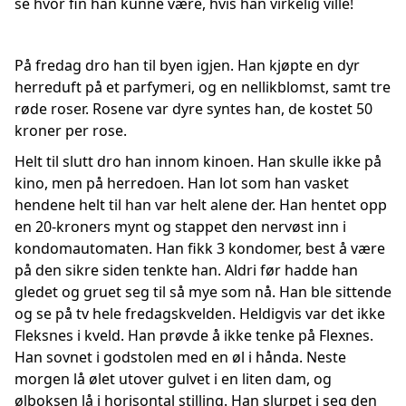
se hvor fin han kunne være, hvis han virkelig ville!
På fredag dro han til byen igjen. Han kjøpte en dyr
herreduft på et parfymeri, og en nellikblomst, samt tre
røde roser. Rosene var dyre syntes han, de kostet 50
kroner per rose.
Helt til slutt dro han innom kinoen. Han skulle ikke på
kino, men på herredoen. Han lot som han vasket
hendene helt til han var helt alene der. Han hentet opp
en 20-kroners mynt og stappet den nervøst inn i
kondomautomaten. Han fikk 3 kondomer, best å være
på den sikre siden tenkte han. Aldri før hadde han
gledet og gruet seg til så mye som nå. Han ble sittende
og se på tv hele fredagskvelden. Heldigvis var det ikke
Fleksnes i kveld. Han prøvde å ikke tenke på Flexnes.
Han sovnet i godstolen med en øl i hånda. Neste
morgen lå ølet utover gulvet i en liten dam, og
ølboksen lå i horisontal stilling. Han slurpet i seg den