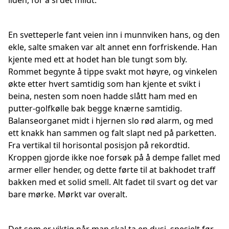
ilden, for å si det mildt.
En svetteperle fant veien inn i munnviken hans, og den
ekle, salte smaken var alt annet enn forfriskende. Han
kjente med ett at hodet han ble tungt som bly.
Rommet begynte å tippe svakt mot høyre, og vinkelen
økte etter hvert samtidig som han kjente et svikt i
beina, nesten som noen hadde slått ham med en
putter-golfkølle bak begge knærne samtidig.
Balanseorganet midt i hjernen slo rød alarm, og med
ett knakk han sammen og falt slapt ned på parketten.
Fra vertikal til horisontal posisjon på rekordtid.
Kroppen gjorde ikke noe forsøk på å dempe fallet med
armer eller hender, og dette førte til at bakhodet traff
bakken med et solid smell. Alt fadet til svart og det var
bare mørke. Mørkt var overalt.