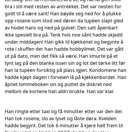
bra i stil med resten av antrekket. Det var nesten for
godt til å være sant! Han bøyde seg ned for å plukke
opp rosene som stod ved døren da tupèen slapt gled
av hodet hans og ned på gulvet. Den satt åpenbart
ikke spesielt bra på. Tenk hvis noe sånt hadde skjedd
under middagen! Han gikk til kjøkkenet og begynte å
rote i skuffen der han hadde hobbylimet. Det var gått
ut på dato, men det fikk så være. Han smurte på et
tynt lag på den blanke issen sin og lot det tørke litt før
han la tupèen forsiktig på plass igjen. Kondomene han
hadde kjøpt dagen i forveien lå på kjøkkenbordet. Han
åpnet lommeboken sin og puttet de diskret ned
mellom de kortene han aldri brukte. Han var klar.
Han ringte etter taxi og få minutter etter var den der.
Han tok rosene, slo av lyset og låste døra. Kvelden
hadde begynt. Det tok 6 minutter å kjøre helt frem til