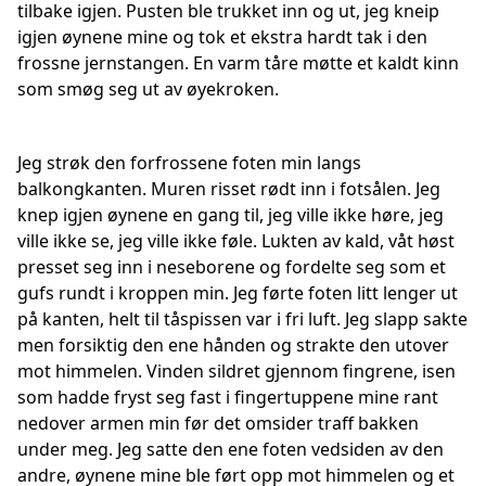
tilbake igjen. Pusten ble trukket inn og ut, jeg kneip
igjen øynene mine og tok et ekstra hardt tak i den
frossne jernstangen. En varm tåre møtte et kaldt kinn
som smøg seg ut av øyekroken.
Jeg strøk den forfrossene foten min langs
balkongkanten. Muren risset rødt inn i fotsålen. Jeg
knep igjen øynene en gang til, jeg ville ikke høre, jeg
ville ikke se, jeg ville ikke føle. Lukten av kald, våt høst
presset seg inn i neseborene og fordelte seg som et
gufs rundt i kroppen min. Jeg førte foten litt lenger ut
på kanten, helt til tåspissen var i fri luft. Jeg slapp sakte
men forsiktig den ene hånden og strakte den utover
mot himmelen. Vinden sildret gjennom fingrene, isen
som hadde fryst seg fast i fingertuppene mine rant
nedover armen min før det omsider traff bakken
under meg. Jeg satte den ene foten vedsiden av den
andre, øynene mine ble ført opp mot himmelen og et