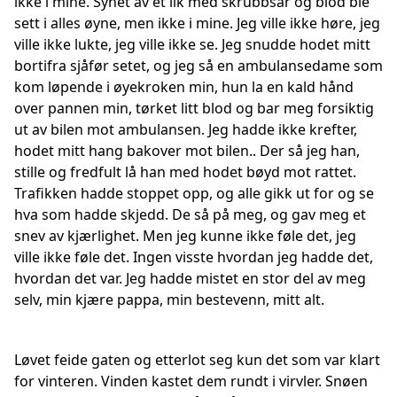
ikke i mine. Synet av et lik med skrubbsår og blod ble
sett i alles øyne, men ikke i mine. Jeg ville ikke høre, jeg
ville ikke lukte, jeg ville ikke se. Jeg snudde hodet mitt
bortifra sjåfør setet, og jeg så en ambulansedame som
kom løpende i øyekroken min, hun la en kald hånd
over pannen min, tørket litt blod og bar meg forsiktig
ut av bilen mot ambulansen. Jeg hadde ikke krefter,
hodet mitt hang bakover mot bilen.. Der så jeg han,
stille og fredfult lå han med hodet bøyd mot rattet.
Trafikken hadde stoppet opp, og alle gikk ut for og se
hva som hadde skjedd. De så på meg, og gav meg et
snev av kjærlighet. Men jeg kunne ikke føle det, jeg
ville ikke føle det. Ingen visste hvordan jeg hadde det,
hvordan det var. Jeg hadde mistet en stor del av meg
selv, min kjære pappa, min bestevenn, mitt alt.
Løvet feide gaten og etterlot seg kun det som var klart
for vinteren. Vinden kastet dem rundt i virvler. Snøen