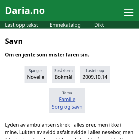
Daria.no
Last opp tekst
Emnekatalog
Dikt
Savn
Om en jente som mister faren sin.
Sjanger
Språkform
Lastet opp
Novelle
Bokmål
2009.10.14
Tema
Familie
Sorg og savn
Lyden av ambulansen skrek i alles ører, men ikke i
mine. Lukten av svidd asfalt svidde i alles nesebor, men