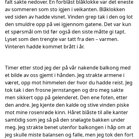
falt sakte nedover. En forblåst blåklokke var det eneste
av sommeren som sto igjen i veikanten. Blåklokken
ved siden av hadde visnet. Vinden grep tak i den og lot
den smuldre opp på vei igjennom gatene. Det var kun
et spørsmål om tid før også den siste måtte gi tapt.
Lyset som den trengte var tatt fra den – varmen.
Vinteren hadde kommet brått i år.
Timer etter stod jeg der på vår nakende balkong med
et bilde av oss gjemt i hånden. Jeg strakte armene i
været, opp mot himmelen der hvor du hadde reist. Jeg
tok tak i den frosne jernstangen og dro meg sakte
men sikkert opp på gelenderet. Den ene foten, etter
den andre. Jeg kjente den kalde og stive vinden piske
mot mine rosenrøde kinn. Håret blåste til alle kanter
samtidig som jeg så på den snølagte bakken under
meg. Jeg strakte benet utenfor balkongen i håp om at
jeg skulle miste balansen og falle, men jeg tok den fort