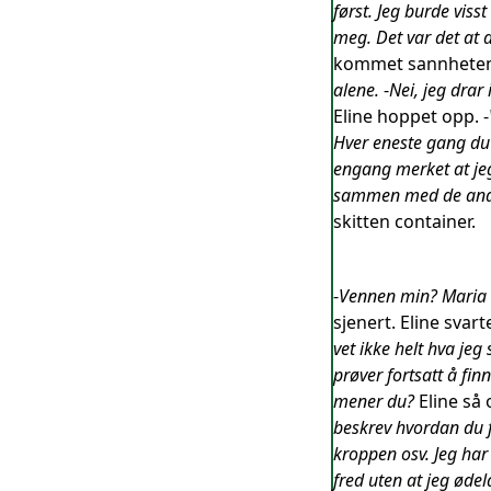
først. Jeg burde viss
meg. Det var det at d
kommet sannheten 
alene.
-
Nei, jeg drar
Eline hoppet opp. -
Hver eneste gang du 
engang merket at jeg
sammen med de andre
skitten container.
-
Vennen min? Maria e
sjenert. Eline svart
vet ikke helt hva jeg 
prøver fortsatt å fin
mener du?
Eline så 
beskrev hvordan du f
kroppen osv. Jeg har 
fred uten at jeg ødel