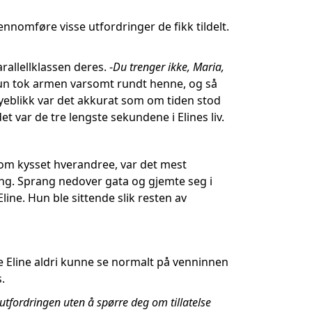
ennomføre visse utfordringer de fikk tildelt.
rallellklassen deres. -
Du trenger ikke, Maria,
e. Hun tok armen varsomt rundt henne, og så
 øyeblikk var det akkurat som om tiden stod
t var de tre lengste sekundene i Elines liv.
 som kysset hverandree, var det mest
ng. Sprang nedover gata og gjemte seg i
Eline. Hun ble sittende slik resten av
e Eline aldri kunne se normalt på venninnen
.
 utfordringen uten å spørre deg om tillatelse