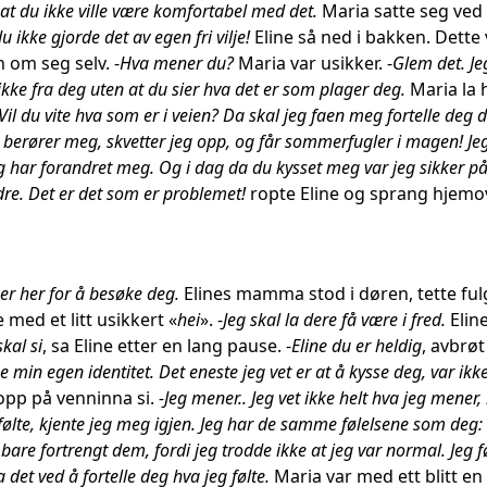
t at du ikke ville være komfortabel med det.
Maria satte seg ved s
u ikke gjorde det av egen fri vilje!
Eline så ned i bakken. Dett
om seg selv. -
Hva mener du?
Maria var usikker. -
Glem det. Je
 ikke fra deg uten at du sier hva det er som plager deg.
Maria la 
Vil du vite hva som er i veien? Da skal jeg faen meg fortelle deg de
berører meg, skvetter jeg opp, og får sommerfugler i magen! Jeg 
 har forandret meg. Og i dag da du kysset meg var jeg sikker på
. Det er det som er problemet!
ropte Eline og sprang hjemov
r her for å besøke deg.
Elines mamma stod i døren, tette fulg
e med et litt usikkert «
hei
». -
Jeg skal la dere få være i fred.
Elin
skal si
, sa Eline etter en lang pause. -
Eline du er heldig
, avbrø
ne min egen identitet. Det eneste jeg vet er at å kysse deg, var ik
opp på venninna si.
-Jeg mener.. Jeg vet ikke helt hva jeg mener
ølte, kjente jeg meg igjen. Jeg har de samme følelsene som deg:
bare fortrengt dem, fordi jeg trodde ikke at jeg var normal. Jeg f
a det ved å fortelle deg hva jeg følte.
Maria var med ett blitt e