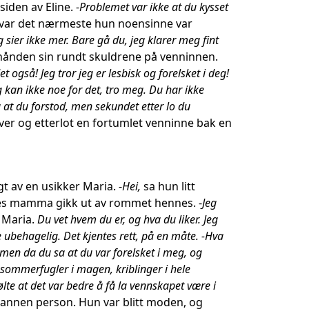
iden av Eline. -
Problemet var ikke at du kysset
e var det nærmeste hun noensinne var
g sier ikke mer. Bare gå du, jeg klarer meg fint
hånden sin rundt skuldrene på venninnen.
t også! Jeg tror jeg er lesbisk og forelsket i deg!
kan ikke noe for det, tro meg. Du har ikke
 at du forstod, men sekundet etter lo du
er og etterlot en fortumlet venninne bak en
t av en usikker Maria. -
Hei,
sa hun litt
es mamma gikk ut av rommet hennes. -
Jeg
t Maria.
Du vet hvem du er, og hva du liker. Jeg
ke ubehagelig. Det kjentes rett, på en måte. -Hva
, men da du sa at du var forelsket i meg, og
 sommerfugler i magen, kriblinger i hele
ølte at det var bedre å få la vennskapet være i
n annen person. Hun var blitt moden, og