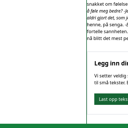
snakket om følelse
å føle meg bedre? -Je
aldri gjort det, som
henne, på senga.
-
fortelle sannheten.
nå blitt det mest p
Legg inn di
Vi setter veldi
til små tekster.
Last opp teks