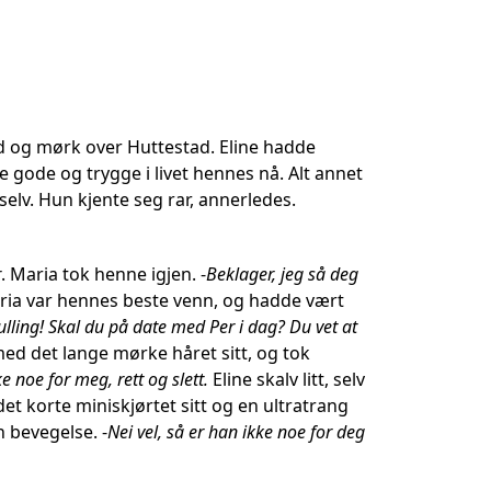
ld og mørk over Huttestad. Eline hadde
e gode og trygge i livet hennes nå. Alt annet
 selv. Hun kjente seg rar, annerledes.
r
. Maria tok henne igjen. -
Beklager, jeg så deg
Maria var hennes beste venn, og hadde vært
ulling! Skal du på date med Per i dag? Du vet at
med det lange mørke håret sitt, og tok
e noe for meg, rett og slett.
Eline skalv litt, selv
det korte miniskjørtet sitt og en ultratrang
n bevegelse. -
Nei vel, så er han ikke noe for deg