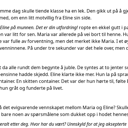
amme dag skulle tiende klasse ha en lek. Den gikk ut på å gj
ed, om enn litt motvillig fra Eline sin side.
Eline på munnen. Det er din utfordring!
ropte en ekkel gutt i pa
en var litt for sen. Maria var allerede på vei bort til henn
De var fulle av forventning, men det merket ikke Maria. I et
 venninnene. På under tre sekunder var det hele over, men de
t da alle rundt dem begynte å juble. De syntes at to jenter
sinne hadde skjedd. Eline klarte ikke mer. Hun la på spra
ainer. En skitten container. Det var der hun hørte til, følte 
un gråt og funderte på livet.
på det evigvarende vennskapet mellom Maria og Eline? Skull
ar bare noen av spørsmålene som dukket opp i hodet hennes
overalt etter deg. Hvor har du vært? Unnskyld for at jeg aksepterte