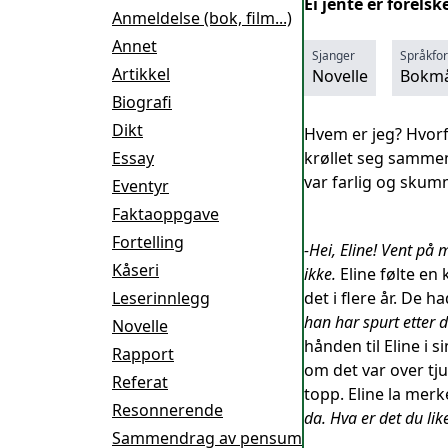
Ei jente er forels
Anmeldelse (bok, film...)
Annet
Sjanger
Språkfo
Artikkel
Novelle
Bokmå
Biografi
Dikt
Hvem er jeg? Hvorf
Essay
krøllet seg sammen 
var farlig og skumme
Eventyr
Faktaoppgave
Fortelling
-Hei, Eline! Vent på
Kåseri
ikke.
Eline følte en
Leserinnlegg
det i flere år. De
han har spurt etter d
Novelle
hånden til Eline i sin
Rapport
om det var over tju
Referat
topp. Eline la merk
Resonnerende
da. Hva er det du lik
Sammendrag av pensum