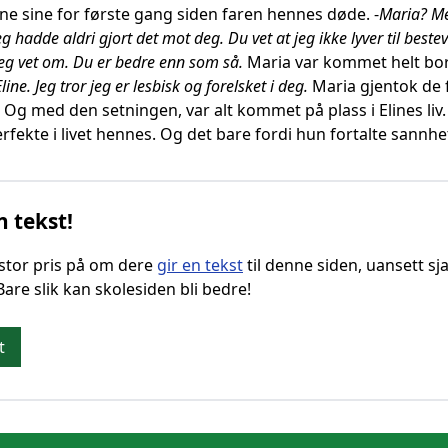
ne sine for første gang siden faren hennes døde. -
Maria? Men
g hadde aldri gjort det mot deg. Du vet at jeg ikke lyver til best
 jeg vet om. Du er bedre enn som så.
Maria var kommet helt bort 
Eline. Jeg tror jeg er lesbisk og forelsket i deg.
Maria gjentok de 
 Og med den setningen, var alt kommet på plass i Elines liv
erfekte i livet hennes. Og det bare fordi hun fortalte sannh
n tekst!
g stor pris på om dere
gir en tekst
til denne siden, uansett sja
 Bare slik kan skolesiden bli bedre!
t