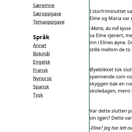
Særemne
I storfriminuttet s
Særoppgave
Eline og Maria var m
Temaoppgave
-
Maria, du må kysse 
sa Eline sjenert, m
Språk
inn i Elines øyne. 
Annet
stille mellom de to
Bokmål
Engelsk
Øyeblikket tok slut
Fransk
spennende som noen
Nynorsk
skyggen bak en cont
Spansk
skoledagen, mens h
Tysk
Var dette slutten 
sin igjen? Dette v
-
Eline? Jeg har lett 