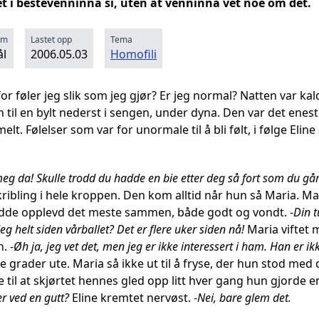
ket i bestevenninna si, uten at venninna vet noe om det.
rm
Lastet opp
Tema
l
2006.05.03
Homofili
or føler jeg slik som jeg gjør? Er jeg normal? Natten var ka
til en bylt nederst i sengen, under dyna. Den var det enest
lt. Følelser som var for unormale til å bli følt, i følge Eline
 meg da! Skulle trodd du hadde en bie etter deg så fort som du gå
 kribling i hele kroppen. Den kom alltid når hun så Maria. 
 hadde opplevd det meste sammen, både godt og vondt. -
Din t
eg helt siden vårballet? Det er flere uker siden nå!
Maria viftet 
. -
Øh ja, jeg vet det, men jeg er ikke interessert i ham. Han er ikk
e grader ute. Maria så ikke ut til å fryse, der hun stod med 
e til at skjørtet hennes gled opp litt hver gang hun gjorde e
er ved en gutt?
Eline kremtet nervøst. -
Nei, bare glem det.