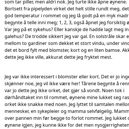
som tar piller, men aldri nok. Jeg turte ikke åpne øynene.
Bortsett fra pipelyden virket det helt stille rundt meg, de
god temperatur i rommet og jeg lå godt på en myk madra
begynte å telle inni meg; 1, 2, 3, også åpnet jeg forsiktig
Var jeg på et sykehus? Eller kanskje de hadde lagt meg in
galehus? De trodde sikkert jeg var gal. En solstråle skar e
mellom to gardiner som dekket et stort vindu, under vin
det et bord fylt med blomster, kort og en liten bamse. Ak
dette jeg ikke ville, akkurat dette jeg fryktet mest.
Jeg var ikke interessert i blomster eller kort. Det er jo i
skjønner noe, jeg vil ikke være her! Tårene begynte å ren
var jo dette jeg ikke orket, det gjør så vondt. Noen tok i
dørhåndtaket inn til rommet, øynene mine lukket seg ras
orket ikke snakke med noen. Jeg lyttet til samtalen mello
mennesker, en sykepleier og mamma selvfølgelig. Mamm
over pannen min før begge to forlot rommet. Jeg lukket
øynene igjen, jeg kunne ikke for det men nysgjerrighete