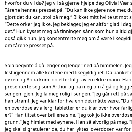
hvorfor du vil dø? Jeg vil så gjerne hjelpe deg Olivia! Vær så
Tårene hennes presset på. ”Du kan ikke gjøre noe mer, d
gjort det du kan, stol på meg.” Blikket mitt hvilte ut mot s
”Dette orker jeg ikke, jeg beklager, jeg er altfor glad i deg
det.” Hun kysset meg på tinningen sånn som hun alltid g
også gikk hun. Jeg konsentrerte meg om å være likegyldi
om tårene presset på.
Sola begynte å gå lenger og lenger ned på himmelen. Je
lest igjennom alle kortene med likegyldighet. Da banket 
døren og Anna kom inn etterfulgt av en eldre mann. Han
presenterte seg som Arthur og ba meg om å gå og legge
sengen igjen. Jeg la meg rolig i sengen. ”Jeg går rett på sa
han stramt. Jeg var klar for hva enn det måtte være. ”Du h
en overdose av allergi tabletter, er du klar over hvor farli
er?” Han tittet over brillene sine. ”Jeg tok jo ikke overdos
grunn.” Jeg himlet med øynene. Han så alvorlig på meg. 
jeg skal si gratulerer da, du har lyktes, overdosen var for