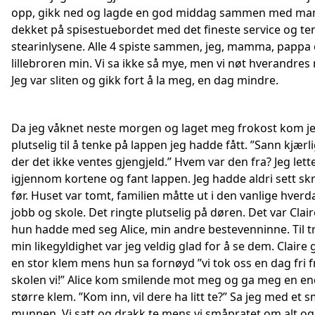
opp, gikk ned og lagde en god middag sammen med ma
dekket på spisestuebordet med det fineste service og te
stearinlysene. Alle 4 spiste sammen, jeg, mamma, pappa
lillebroren min. Vi sa ikke så mye, men vi nøt hverandres
Jeg var sliten og gikk fort å la meg, en dag mindre.
Da jeg våknet neste morgen og laget meg frokost kom j
plutselig til å tenke på lappen jeg hadde fått. ”Sann kjærl
der det ikke ventes gjengjeld.” Hvem var den fra? Jeg lett
igjennom kortene og fant lappen. Jeg hadde aldri sett skr
før. Huset var tomt, familien måtte ut i den vanlige hverd
jobb og skole. Det ringte plutselig på døren. Det var Clair
hun hadde med seg Alice, min andre bestevenninne. Til t
min likegyldighet var jeg veldig glad for å se dem. Claire
en stor klem mens hun sa fornøyd ”vi tok oss en dag fri f
skolen vi!” Alice kom smilende mot meg og ga meg en e
større klem. ”Kom inn, vil dere ha litt te?” Sa jeg med et 
munnen. Vi satt og drakk te mens vi småpratet om alt og