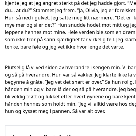
kjente jeg at jeg angret sterkt på det jeg hadde gjort. ”M
du… at du?” Stammet jeg frem. ”Ja, Olivia, jeg er forelsket 
Hun så ned i gulvet. Jeg satte meg litt nærmere. ”Det er i
mye mer og si er det?” Hun snudde hodet mot mitt og je
leppene hennes mot mine. Hele verden ble som en drøm
som ikke tror på sann kjærlighet tar virkelig feil. Jeg klart
tenke, bare føle og jeg vet ikke hvor lenge det varte.
Plutselig lå vi ved siden av hverandre i sengen min. Vi bar
og så på hverandre. Hun var så vakker. Jeg klarte ikke la 
begynne å gråte. ”Jeg vet det snart er over.” Sa hun rolig.
hånden min og vi bare lå der og så på hverandre. Jeg beg
bli veldig trøtt og lukket etter hvert øynene og bare kjen
hånden hennes som holdt min. ”Jeg vil alltid være hos de
hun og kysset meg i pannen. Så var alt over.