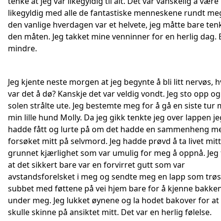
tenke at jeg var likegyldig til alt. Det var vanskelig å være
likegyldig med alle de fantastiske menneskene rundt me
den vanlige hverdagen var et helvete, jeg måtte bare ten
den måten. Jeg takket mine venninner for en herlig dag.
mindre.
Jeg kjente neste morgen at jeg begynte å bli litt nervøs, 
var det å dø? Kanskje det var veldig vondt. Jeg sto opp og
solen strålte ute. Jeg bestemte meg for å gå en siste tur
min lille hund Molly. Da jeg gikk tenkte jeg over lappen je
hadde fått og lurte på om det hadde en sammenheng m
forsøket mitt på selvmord. Jeg hadde prøvd å ta livet mitt
grunnet kjærlighet som var umulig for meg å oppnå. Jeg
at det sikkert bare var en forvirret gutt som var
avstandsforelsket i meg og sendte meg en lapp som trøst
subbet med føttene på vei hjem bare for å kjenne bakke
under meg. Jeg lukket øynene og la hodet bakover for at
skulle skinne på ansiktet mitt. Det var en herlig følelse.