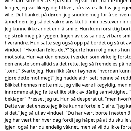
ville bare sitte der å se på sola. Jeg var tom, hadde ingen 
lenger, jeg var likegyldig til livet, nå visste alle hva jeg ege
ville. Det banket på døren, jeg snudde meg for å se hve
åpnet den. Jeg så det vakre ansiktet til min bestevenninne
Jeg kunne ikke annet enn å smile. Hun kom forsiktig bort
og strøk meg på ryggen. Ingen av oss sa noe, vi bare smilt
hverandre. Hun satte seg også opp på bordet og så ut av
vinduet. ”Hvordan føles det?” Spurte hun rolig mens hun
mot sola. Hun var den eneste i verden som virkelig forst
den eneste som alltid sa det rette. Jeg så fremdeles på h
”tomt.” Svarte jeg. Hun fikk tårer i øynene ”hvordan kun
gjøre dette mot meg?” Jeg hadde aldri sett henne så redd
Blikket hennes møtte mitt. Jeg ville være likegyldig, men
innrømme at jeg følte et lite stikk av dårlig samvittighet. 
beklager.” Presset jeg ut. Hun så desperat ut, ”men hvorf
Dette var det eneste jeg ikke kunne fortelle Claire. ”Jeg k
si det.” Jeg så ut av vinduet. ”Du har vært borte i nesten 3
jeg har vært her hver dag fordi jeg håpet på at du skulle
igjen, også har du endelig våknet, men så vil du ikke fort