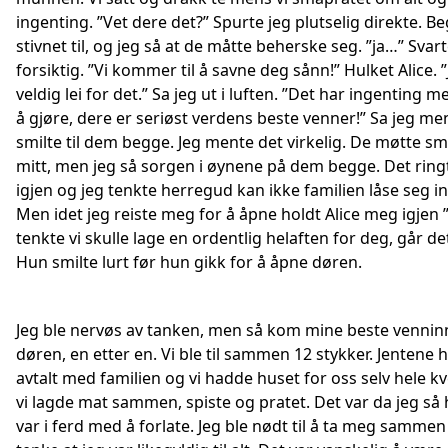
ingenting. ”Vet dere det?” Spurte jeg plutselig direkte. B
stivnet til, og jeg så at de måtte beherske seg. ”ja…” Svart
forsiktig. ”Vi kommer til å savne deg sånn!” Hulket Alice. ”
veldig lei for det.” Sa jeg ut i luften. ”Det har ingenting 
å gjøre, dere er seriøst verdens beste venner!” Sa jeg me
smilte til dem begge. Jeg mente det virkelig. De møtte sm
mitt, men jeg så sorgen i øynene på dem begge. Det ring
igjen og jeg tenkte herregud kan ikke familien låse seg in
Men idet jeg reiste meg for å åpne holdt Alice meg igjen 
tenkte vi skulle lage en ordentlig helaften for deg, går de
Hun smilte lurt før hun gikk for å åpne døren.
Jeg ble nervøs av tanken, men så kom mine beste vennin
døren, en etter en. Vi ble til sammen 12 stykker. Jentene
avtalt med familien og vi hadde huset for oss selv hele k
vi lagde mat sammen, spiste og pratet. Det var da jeg så 
var i ferd med å forlate. Jeg ble nødt til å ta meg sammen