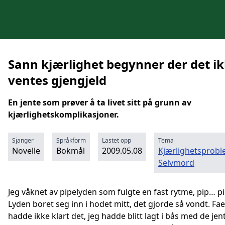
Sann kjærlighet begynner der det i
ventes gjengjeld
En jente som prøver å ta livet sitt på grunn av
kjærlighetskomplikasjoner.
Sjanger
Språkform
Lastet opp
Tema
Novelle
Bokmål
2009.05.08
Kjærlighetsprob
Selvmord
Jeg våknet av pipelyden som fulgte en fast rytme, pip… p
Lyden boret seg inn i hodet mitt, det gjorde så vondt. Fae
hadde ikke klart det, jeg hadde blitt lagt i bås med de je