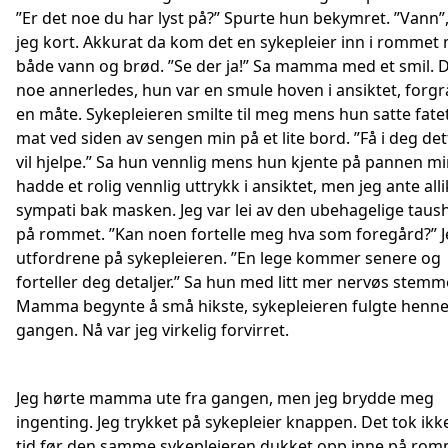
”Er det noe du har lyst på?” Spurte hun bekymret. ”Vann”,
jeg kort. Akkurat da kom det en sykepleier inn i rommet
både vann og brød. ”Se der ja!” Sa mamma med et smil. D
noe annerledes, hun var en smule hoven i ansiktet, forgr
en måte. Sykepleieren smilte til meg mens hun satte fat
mat ved siden av sengen min på et lite bord. ”Få i deg det
vil hjelpe.” Sa hun vennlig mens hun kjente på pannen m
hadde et rolig vennlig uttrykk i ansiktet, men jeg ante alli
sympati bak masken. Jeg var lei av den ubehagelige taus
på rommet. ”Kan noen fortelle meg hva som foregård?” J
utfordrene på sykepleieren. ”En lege kommer senere og
forteller deg detaljer.” Sa hun med litt mer nervøs stemm
Mamma begynte å små hikste, sykepleieren fulgte henne
gangen. Nå var jeg virkelig forvirret.
Jeg hørte mamma ute fra gangen, men jeg brydde meg
ingenting. Jeg trykket på sykepleier knappen. Det tok ikk
tid før den samme sykepleieren dukket opp inne på ro