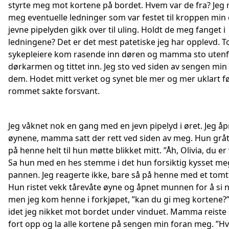
styrte meg mot kortene på bordet. Hvem var de fra? Jeg 
meg eventuelle ledninger som var festet til kroppen min
jevne pipelyden gikk over til uling. Holdt de meg fanget i
ledningene? Det er det mest patetiske jeg har opplevd. T
sykepleiere kom rasende inn døren og mamma sto uten
dørkarmen og tittet inn. Jeg sto ved siden av sengen min 
dem. Hodet mitt verket og synet ble mer og mer uklart f
rommet sakte forsvant.
Jeg våknet nok en gang med en jevn pipelyd i øret. Jeg å
øynene, mamma satt der rett ved siden av meg. Hun gråt.
på henne helt til hun møtte blikket mitt. ”Åh, Olivia, du er
Sa hun med en hes stemme i det hun forsiktig kysset meg
pannen. Jeg reagerte ikke, bare så på henne med et tomt 
Hun ristet vekk tårevåte øyne og åpnet munnen for å si 
men jeg kom henne i forkjøpet, ”kan du gi meg kortene?”
idet jeg nikket mot bordet under vinduet. Mamma reiste
fort opp og la alle kortene på sengen min foran meg. ”H