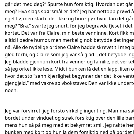
går det med deg?” Spurte hun forsiktig. Hvordan det gå
meg? Hva slags spørsmål er det? Jeg har nettopp prøvd å 
eget liv, men klarte det ikke og hun spør hvordan det gå
meg? ”Bra.” svarte jeg snurt, før jeg begravde fjeset i det
kortet. Det var fra Claire, min beste venninne. Kort fikk 
alltid i bedre humør, men merkelig nok betydde det inge
nå. Alle de nydelige ordene Claire hadde skrevet til meg 
gled forbi, og Claire som jeg var så glad i, det betydde in
Jeg bladde gjennom kort fra venner og familie, det verket
så jeg orket ikke lese. Midt i bunken lå det en lapp, liten 
hvor det sto ”sann kjærlighet begynner der det ikke vent
gjengjeld,” med vakre sølvbokstaver. Den var ikke under
noen.
Jeg var forvirret, jeg forsto virkelig ingenting. Mamma sa
bordet under vinduet og strøk forsiktig over den lille b
mens hun så på meg med et bekymret smil. Jeg rakte he
bunken med kort og hun la dem forsiktig ned på bordet i