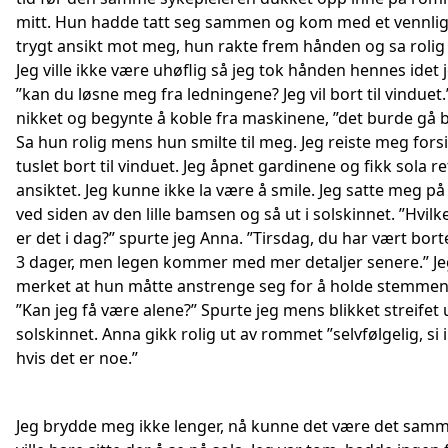
mitt. Hun hadde tatt seg sammen og kom med et vennli
trygt ansikt mot meg, hun rakte frem hånden og sa rolig
Jeg ville ikke være uhøflig så jeg tok hånden hennes idet 
”kan du løsne meg fra ledningene? Jeg vil bort til vinduet
nikket og begynte å koble fra maskinene, ”det burde gå b
Sa hun rolig mens hun smilte til meg. Jeg reiste meg fors
tuslet bort til vinduet. Jeg åpnet gardinene og fikk sola ret
ansiktet. Jeg kunne ikke la være å smile. Jeg satte meg p
ved siden av den lille bamsen og så ut i solskinnet. ”Hvil
er det i dag?” spurte jeg Anna. ”Tirsdag, du har vært borte
3 dager, men legen kommer med mer detaljer senere.” Je
merket at hun måtte anstrenge seg for å holde stemmen 
”Kan jeg få være alene?” Spurte jeg mens blikket streifet u
solskinnet. Anna gikk rolig ut av rommet ”selvfølgelig, si i
hvis det er noe.”
Jeg brydde meg ikke lenger, nå kunne det være det samm