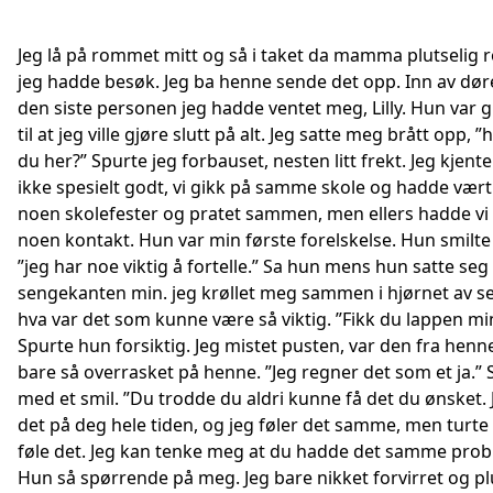
Jeg lå på rommet mitt og så i taket da mamma plutselig r
jeg hadde besøk. Jeg ba henne sende det opp. Inn av dø
den siste personen jeg hadde ventet meg, Lilly. Hun var
til at jeg ville gjøre slutt på alt. Jeg satte meg brått opp, ”
du her?” Spurte jeg forbauset, nesten litt frekt. Jeg kjent
ikke spesielt godt, vi gikk på samme skole og hadde vært
noen skolefester og pratet sammen, men ellers hadde vi 
noen kontakt. Hun var min første forelskelse. Hun smilte
”jeg har noe viktig å fortelle.” Sa hun mens hun satte seg
sengekanten min. jeg krøllet meg sammen i hjørnet av s
hva var det som kunne være så viktig. ”Fikk du lappen mi
Spurte hun forsiktig. Jeg mistet pusten, var den fra henn
bare så overrasket på henne. ”Jeg regner det som et ja.”
med et smil. ”Du trodde du aldri kunne få det du ønsket. 
det på deg hele tiden, og jeg føler det samme, men turte
føle det. Jeg kan tenke meg at du hadde det samme prob
Hun så spørrende på meg. Jeg bare nikket forvirret og pl