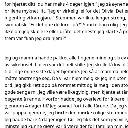
for hjertet ditt, du har maks 4 dager igjen.” Jeg så øynen
brillene myknet litt. ”Jeg er virkelig lei for det Olivia. Det e
ingenting vi kan gjøre.” Stemmen var ikke lenger streng
sympatisk. ”Er det noe du lurer på?” Spurte han rolig. Jeg 
ikke om jeg skulle le eller gråte, det eneste jeg klarte å p
frem var ”kan jeg dra hjem?”
Jeg og mamma hadde pakket alle tingene mine og skrev 
av sykehuset. I bilen var det helt stille. Jeg skulle få lov til 
tilbringe mine siste dager hjemme. Jeg så at mamma hele
måtte anstrenge seg. Da vi var hjemme gikk jeg inn uten å
ord, jeg gikk rett opp på rommet mitt og la meg i den st
gode senga mi. Jeg ville være likegyldig, men kjente at tå
begynte å renne. Hvorfor hadde jeg overlevd for å bare 
gjennom 4 dager til? Jeg sovnet fort i alle tårene. Da jeg 
var pappa hjemme, jeg hørte den mørke rolige stemmen
Jeg hadde bare 4 dager igjen før jeg fikk det som jeg ville
minste jeg kunne gjøre var å være der for familien min. j