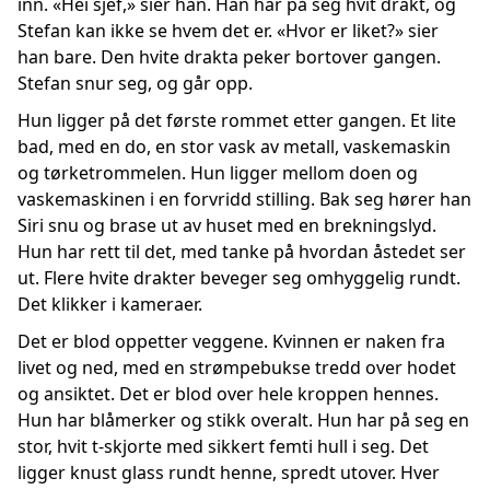
inn. «Hei sjef,» sier han. Han har på seg hvit drakt, og
Stefan kan ikke se hvem det er. «Hvor er liket?» sier
han bare. Den hvite drakta peker bortover gangen.
Stefan snur seg, og går opp.
Hun ligger på det første rommet etter gangen. Et lite
bad, med en do, en stor vask av metall, vaskemaskin
og tørketrommelen. Hun ligger mellom doen og
vaskemaskinen i en forvridd stilling. Bak seg hører han
Siri snu og brase ut av huset med en brekningslyd.
Hun har rett til det, med tanke på hvordan åstedet ser
ut. Flere hvite drakter beveger seg omhyggelig rundt.
Det klikker i kameraer.
Det er blod oppetter veggene. Kvinnen er naken fra
livet og ned, med en strømpebukse tredd over hodet
og ansiktet. Det er blod over hele kroppen hennes.
Hun har blåmerker og stikk overalt. Hun har på seg en
stor, hvit t-skjorte med sikkert femti hull i seg. Det
ligger knust glass rundt henne, spredt utover. Hver