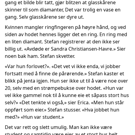
gang et bilde blir tatt, gjør blitzen at glasskårene
skinner til som diamanter, Det var trolig en vase en
gang. Selv glasskårene ser dyre ut.
Kvinnen mangler ringfingeren på høyre hånd, og ved
siden av hodet hennes ligger det en ring. En ring med
en liten diamant. Stefan registrerer at den ikke ser
billig ut. «Avdøde er Sandra Christiansen-Havre.» Sier
noen bak ham. Stefan skvetter.
«Var hun forlovet?». «Det vet vi ikke enda, vi jobber
fortsatt med å finne de pårørende.» Stefan kaster et
blikk på jenta igjen. Hun ser ikke ut til å være noe over
20, selv med en strømpebukse over hodet. «Hun var
vel ikke gammel nok til å kunne eie et såpass stort hus
selv?» «Det tenkte vi også,» sier Erica. «Men hun står
oppført som eier.» Stefan stusser. «Hva jobbet hun
med?» «Hun var student.»
Det var rett og slett umulig. Man kan ikke være
student og samtidig være eier av et stort hus helt