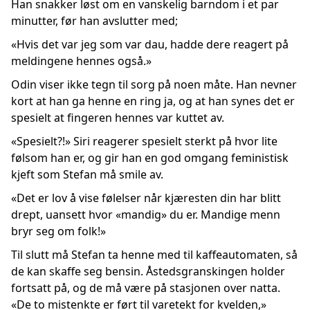
Han snakker løst om en vanskelig barndom i et par
minutter, før han avslutter med;
«Hvis det var jeg som var dau, hadde dere reagert på
meldingene hennes også.»
Odin viser ikke tegn til sorg på noen måte. Han nevner
kort at han ga henne en ring ja, og at han synes det er
spesielt at fingeren hennes var kuttet av.
«Spesielt?!» Siri reagerer spesielt sterkt på hvor lite
følsom han er, og gir han en god omgang feministisk
kjeft som Stefan må smile av.
«Det er lov å vise følelser når kjæresten din har blitt
drept, uansett hvor «mandig» du er. Mandige menn
bryr seg om folk!»
Til slutt må Stefan ta henne med til kaffeautomaten, så
de kan skaffe seg bensin. Åstedsgranskingen holder
fortsatt på, og de må være på stasjonen over natta.
«De to mistenkte er ført til varetekt for kvelden,»