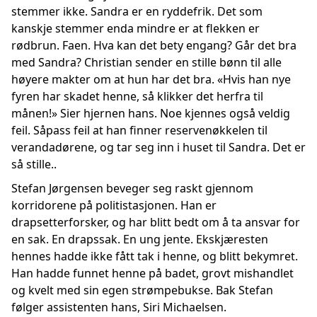
stemmer ikke. Sandra er en ryddefrik. Det som
kanskje stemmer enda mindre er at flekken er
rødbrun. Faen. Hva kan det bety engang? Går det bra
med Sandra? Christian sender en stille bønn til alle
høyere makter om at hun har det bra. «Hvis han nye
fyren har skadet henne, så klikker det herfra til
månen!» Sier hjernen hans. Noe kjennes også veldig
feil. Såpass feil at han finner reservenøkkelen til
verandadørene, og tar seg inn i huset til Sandra. Det er
så stille..
Stefan Jørgensen beveger seg raskt gjennom
korridorene på politistasjonen. Han er
drapsetterforsker, og har blitt bedt om å ta ansvar for
en sak. En drapssak. En ung jente. Ekskjæresten
hennes hadde ikke fått tak i henne, og blitt bekymret.
Han hadde funnet henne på badet, grovt mishandlet
og kvelt med sin egen strømpebukse. Bak Stefan
følger assistenten hans, Siri Michaelsen.