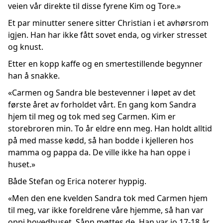
veien vår direkte til disse fyrene Kim og Tore.»
Et par minutter senere sitter Christian i et avhørsrom
igjen. Han har ikke fått sovet enda, og virker stresset
og knust.
Etter en kopp kaffe og en smertestillende begynner
han å snakke.
«Carmen og Sandra ble bestevenner i løpet av det
første året av forholdet vårt. En gang kom Sandra
hjem til meg og tok med seg Carmen. Kim er
storebroren min. To år eldre enn meg. Han holdt alltid
på med masse kødd, så han bodde i kjelleren hos
mamma og pappa da. De ville ikke ha han oppe i
huset.»
Både Stefan og Erica noterer hyppig.
«Men den ene kvelden Sandra tok med Carmen hjem
til meg, var ikke foreldrene våre hjemme, så han var
oppi hovedhuset. Sånn møttes de. Han var jo 17-18 år,