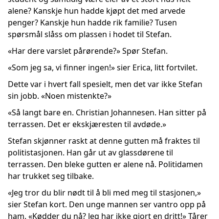
alene? Kanskje hun hadde kjøpt det med arvede
penger? Kanskje hun hadde rik familie? Tusen
spørsmål slåss om plassen i hodet til Stefan.
«Har dere varslet pårørende?» Spør Stefan.
«Som jeg sa, vi finner ingen!» sier Erica, litt fortvilet.
Dette var i hvert fall spesielt, men det var ikke Stefan
sin jobb. «Noen mistenkte?»
«Så langt bare en. Christian Johannesen. Han sitter på
terrassen. Det er ekskjæresten til avdøde.»
Stefan skjønner raskt at denne gutten må fraktes til
politistasjonen. Han går ut av glassdørene til
terrassen. Den bleke gutten er alene nå. Politidamen
har trukket seg tilbake.
«Jeg tror du blir nødt til å bli med meg til stasjonen,»
sier Stefan kort. Den unge mannen ser vantro opp på
ham. «Kødder du nå? Jeg har ikke gjort en dritt!» Tårer