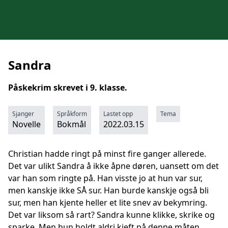
Sandra
Påskekrim skrevet i 9. klasse.
Sjanger
Språkform
Lastet opp
Tema
Novelle
Bokmål
2022.03.15
Christian hadde ringt på minst fire ganger allerede.
Det var ulikt Sandra å ikke åpne døren, uansett om det
var han som ringte på. Han visste jo at hun var sur,
men kanskje ikke SÅ sur. Han burde kanskje også bli
sur, men han kjente heller et lite snev av bekymring.
Det var liksom så rart? Sandra kunne klikke, skrike og
sparke. Men hun holdt aldri kjeft på denne måten.