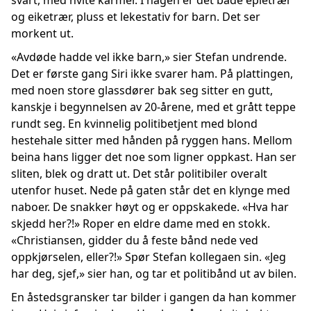
svart, med hvite karmer. I hagen er det både epletrær
og eiketrær, pluss et lekestativ for barn. Det ser
morkent ut.
«Avdøde hadde vel ikke barn,» sier Stefan undrende.
Det er første gang Siri ikke svarer ham. På plattingen,
med noen store glassdører bak seg sitter en gutt,
kanskje i begynnelsen av 20-årene, med et grått teppe
rundt seg. En kvinnelig politibetjent med blond
hestehale sitter med hånden på ryggen hans. Mellom
beina hans ligger det noe som ligner oppkast. Han ser
sliten, blek og dratt ut. Det står politibiler overalt
utenfor huset. Nede på gaten står det en klynge med
naboer. De snakker høyt og er oppskakede. «Hva har
skjedd her?!» Roper en eldre dame med en stokk.
«Christiansen, gidder du å feste bånd nede ved
oppkjørselen, eller?!» Spør Stefan kollegaen sin. «Jeg
har deg, sjef,» sier han, og tar et politibånd ut av bilen.
En åstedsgransker tar bilder i gangen da han kommer