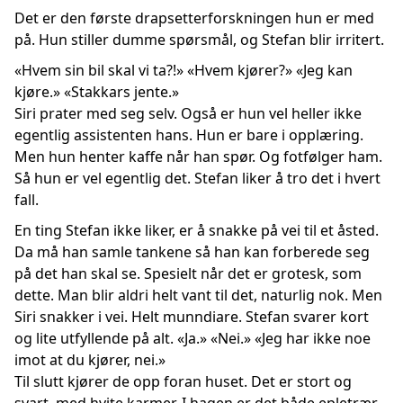
Det er den første drapsetterforskningen hun er med
på. Hun stiller dumme spørsmål, og Stefan blir irritert.
«Hvem sin bil skal vi ta?!» «Hvem kjører?» «Jeg kan
kjøre.» «Stakkars jente.»
Siri prater med seg selv. Også er hun vel heller ikke
egentlig assistenten hans. Hun er bare i opplæring.
Men hun henter kaffe når han spør. Og fotfølger ham.
Så hun er vel egentlig det. Stefan liker å tro det i hvert
fall.
En ting Stefan ikke liker, er å snakke på vei til et åsted.
Da må han samle tankene så han kan forberede seg
på det han skal se. Spesielt når det er grotesk, som
dette. Man blir aldri helt vant til det, naturlig nok. Men
Siri snakker i vei. Helt munndiare. Stefan svarer kort
og lite utfyllende på alt. «Ja.» «Nei.» «Jeg har ikke noe
imot at du kjører, nei.»
Til slutt kjører de opp foran huset. Det er stort og