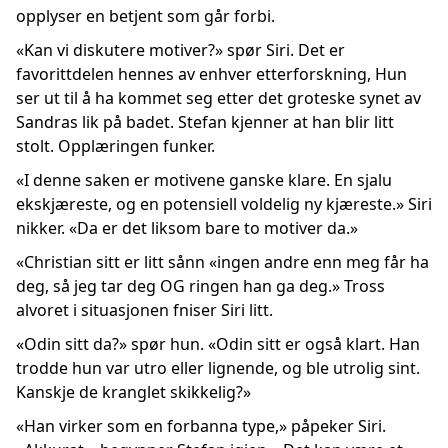
opplyser en betjent som går forbi.
«Kan vi diskutere motiver?» spør Siri. Det er
favorittdelen hennes av enhver etterforskning, Hun
ser ut til å ha kommet seg etter det groteske synet av
Sandras lik på badet. Stefan kjenner at han blir litt
stolt. Opplæringen funker.
«I denne saken er motivene ganske klare. En sjalu
ekskjæreste, og en potensiell voldelig ny kjæreste.» Siri
nikker. «Da er det liksom bare to motiver da.»
«Christian sitt er litt sånn «ingen andre enn meg får ha
deg, så jeg tar deg OG ringen han ga deg.» Tross
alvoret i situasjonen fniser Siri litt.
«Odin sitt da?» spør hun. «Odin sitt er også klart. Han
trodde hun var utro eller lignende, og ble utrolig sint.
Kanskje de kranglet skikkelig?»
«Han virker som en forbanna type,» påpeker Siri.