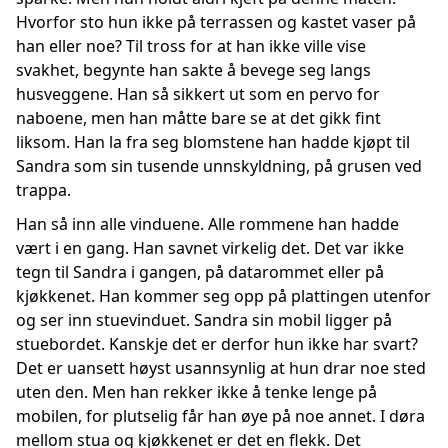
Hvorfor sto hun ikke på terrassen og kastet vaser på
han eller noe? Til tross for at han ikke ville vise
svakhet, begynte han sakte å bevege seg langs
husveggene. Han så sikkert ut som en pervo for
naboene, men han måtte bare se at det gikk fint
liksom. Han la fra seg blomstene han hadde kjøpt til
Sandra som sin tusende unnskyldning, på grusen ved
trappa.
Han så inn alle vinduene. Alle rommene han hadde
vært i en gang. Han savnet virkelig det. Det var ikke
tegn til Sandra i gangen, på datarommet eller på
kjøkkenet. Han kommer seg opp på plattingen utenfor
og ser inn stuevinduet. Sandra sin mobil ligger på
stuebordet. Kanskje det er derfor hun ikke har svart?
Det er uansett høyst usannsynlig at hun drar noe sted
uten den. Men han rekker ikke å tenke lenge på
mobilen, for plutselig får han øye på noe annet. I døra
mellom stua og kjøkkenet er det en flekk. Det