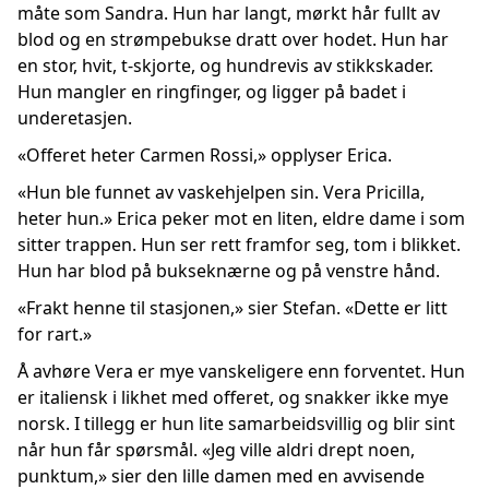
måte som Sandra. Hun har langt, mørkt hår fullt av
blod og en strømpebukse dratt over hodet. Hun har
en stor, hvit, t-skjorte, og hundrevis av stikkskader.
Hun mangler en ringfinger, og ligger på badet i
underetasjen.
«Offeret heter Carmen Rossi,» opplyser Erica.
«Hun ble funnet av vaskehjelpen sin. Vera Pricilla,
heter hun.» Erica peker mot en liten, eldre dame i som
sitter trappen. Hun ser rett framfor seg, tom i blikket.
Hun har blod på bukseknærne og på venstre hånd.
«Frakt henne til stasjonen,» sier Stefan. «Dette er litt
for rart.»
Å avhøre Vera er mye vanskeligere enn forventet. Hun
er italiensk i likhet med offeret, og snakker ikke mye
norsk. I tillegg er hun lite samarbeidsvillig og blir sint
når hun får spørsmål. «Jeg ville aldri drept noen,
punktum,» sier den lille damen med en avvisende