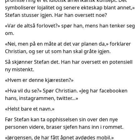
promise ring er et idiotisk amerikansk konsept. Det
symboliserer lojalitet og senere ekteskap blant annet,»
Stefan stusser igjen. Har han oversett noe?
«Var de altså forlovet?» spør han, mens han tenker seg
om.
«Nei, men på en måte at det var planen da,» forklarer
Christian, og ser ut som han skal gråte igjen.
Så skjønner Stefan det. Han har oversett en potensiell
ny mistenkt.
«Hvem er denne kjæresten?»
«Hva vil du se?» Spør Christian. «Jeg har facebooken
hans, instagrammen, twitter…»
«Helst bare et navn.»
Før Stefan kan ta opphisselsen sin over den nye
personen videre, braser sjefen hans inn i rommet.
«Jørgensen, de har fått åpnet avdødes mobil.»