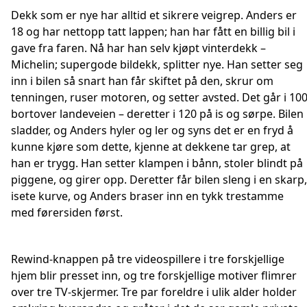
Dekk som er nye har alltid et sikrere veigrep. Anders er
18 og har nettopp tatt lappen; han har fått en billig bil i
gave fra faren. Nå har han selv kjøpt vinterdekk –
Michelin; supergode bildekk, splitter nye. Han setter seg
inn i bilen så snart han får skiftet på den, skrur om
tenningen, ruser motoren, og setter avsted. Det går i 10
bortover landeveien – deretter i 120 på is og sørpe. Bilen
sladder, og Anders hyler og ler og syns det er en fryd å
kunne kjøre som dette, kjenne at dekkene tar grep, at
han er trygg. Han setter klampen i bånn, stoler blindt på
piggene, og girer opp. Deretter får bilen sleng i en skarp,
isete kurve, og Anders braser inn en tykk trestamme
med førersiden først.
Rewind-knappen på tre videospillere i tre forskjellige
hjem blir presset inn, og tre forskjellige motiver flimrer
over tre TV-skjermer. Tre par foreldre i ulik alder holder