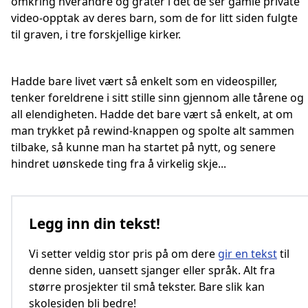
omkring hverandre og gråter i det de ser gamle private
video-opptak av deres barn, som de for litt siden fulgte
til graven, i tre forskjellige kirker.
Hadde bare livet vært så enkelt som en videospiller,
tenker foreldrene i sitt stille sinn gjennom alle tårene og
all elendigheten. Hadde det bare vært så enkelt, at om
man trykket på rewind-knappen og spolte alt sammen
tilbake, så kunne man ha startet på nytt, og senere
hindret uønskede ting fra å virkelig skje...
Legg inn din tekst!
Vi setter veldig stor pris på om dere
gir en tekst
til
denne siden, uansett sjanger eller språk. Alt fra
større prosjekter til små tekster. Bare slik kan
skolesiden bli bedre!