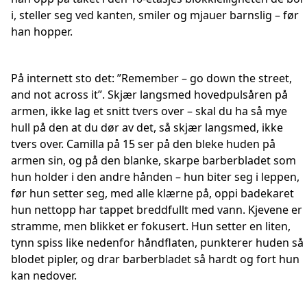
i, steller seg ved kanten, smiler og mjauer barnslig – før
han hopper.
På internett sto det: ”Remember – go down the street,
and not across it”. Skjær langsmed hovedpulsåren på
armen, ikke lag et snitt tvers over – skal du ha så mye
hull på den at du dør av det, så skjær langsmed, ikke
tvers over. Camilla på 15 ser på den bleke huden på
armen sin, og på den blanke, skarpe barberbladet som
hun holder i den andre hånden – hun biter seg i leppen,
før hun setter seg, med alle klærne på, oppi badekaret
hun nettopp har tappet breddfullt med vann. Kjevene er
stramme, men blikket er fokusert. Hun setter en liten,
tynn spiss like nedenfor håndflaten, punkterer huden så
blodet pipler, og drar barberbladet så hardt og fort hun
kan nedover.