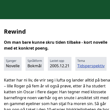
Rewind
Om man bare kunne skru tiden tilbake - kort novelle
med et konkret poeng.
Sjanger
Språkform
Lastet opp
Tema
Novelle
Bokmål
2005.12.21
Tidsperspektiv
Katter har ni liv, de vrir seg i lufta og lander alltid på bena
– lille Roger på fem år vil også prøve, etter å ha studert
katten sin Oscar i flere dager. Han tegner med klossete
barnefingre noen værhår og en snute i ansiktet sitt med
en gammel eyeliner som han stjal fra moren sin. Så går
han opp på taket i den 10-etasjes blokkleiligheten de bor