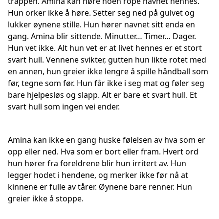
trappen. Amina kan høre noen rope navnet hennes.
Hun orker ikke å høre. Setter seg ned på gulvet og
lukker øynene stille. Hun hører navnet sitt enda en
gang. Amina blir sittende. Minutter… Timer… Dager.
Hun vet ikke. Alt hun vet er at livet hennes er et stort
svart hull. Vennene svikter, gutten hun likte rotet med
en annen, hun greier ikke lengre å spille håndball som
før, tegne som før. Hun får ikke i seg mat og føler seg
bare hjelpesløs og slapp. Alt er bare et svart hull. Et
svart hull som ingen vei ender.
Amina kan ikke en gang huske følelsen av hva som er
opp eller ned. Hva som er bort eller fram. Hvert ord
hun hører fra foreldrene blir hun irritert av. Hun
legger hodet i hendene, og merker ikke før nå at
kinnene er fulle av tårer. Øynene bare renner. Hun
greier ikke å stoppe.