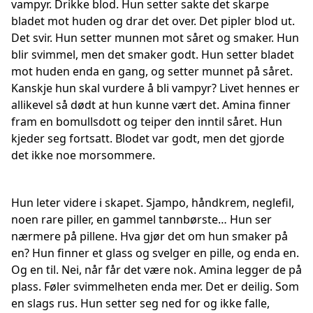
vampyr. Drikke blod. Hun setter sakte det skarpe
bladet mot huden og drar det over. Det pipler blod ut.
Det svir. Hun setter munnen mot såret og smaker. Hun
blir svimmel, men det smaker godt. Hun setter bladet
mot huden enda en gang, og setter munnet på såret.
Kanskje hun skal vurdere å bli vampyr? Livet hennes er
allikevel så dødt at hun kunne vært det. Amina finner
fram en bomullsdott og teiper den inntil såret. Hun
kjeder seg fortsatt. Blodet var godt, men det gjorde
det ikke noe morsommere.
Hun leter videre i skapet. Sjampo, håndkrem, neglefil,
noen rare piller, en gammel tannbørste… Hun ser
nærmere på pillene. Hva gjør det om hun smaker på
en? Hun finner et glass og svelger en pille, og enda en.
Og en til. Nei, når får det være nok. Amina legger de på
plass. Føler svimmelheten enda mer. Det er deilig. Som
en slags rus. Hun setter seg ned for og ikke falle,