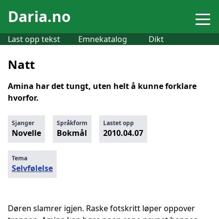
Daria.no
Last opp tekst
Emnekatalog
Dikt
Natt
Amina har det tungt, uten helt å kunne forklare
hvorfor.
Sjanger
Språkform
Lastet opp
Novelle
Bokmål
2010.04.07
Tema
Selvfølelse
Døren slamrer igjen. Raske fotskritt løper oppover