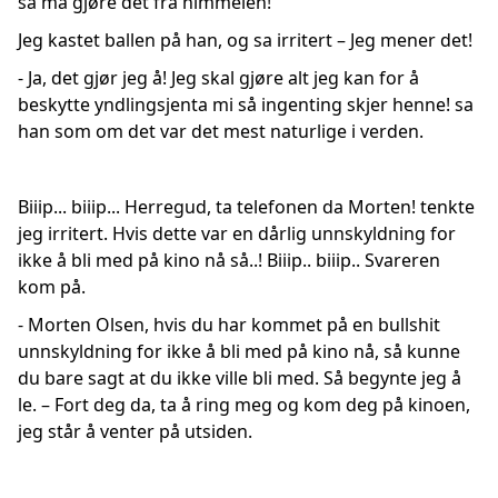
så må gjøre det fra himmelen!
Jeg kastet ballen på han, og sa irritert – Jeg mener det!
- Ja, det gjør jeg å! Jeg skal gjøre alt jeg kan for å
beskytte yndlingsjenta mi så ingenting skjer henne! sa
han som om det var det mest naturlige i verden.
Biiip... biiip... Herregud, ta telefonen da Morten! tenkte
jeg irritert. Hvis dette var en dårlig unnskyldning for
ikke å bli med på kino nå så..! Biiip.. biiip.. Svareren
kom på.
- Morten Olsen, hvis du har kommet på en bullshit
unnskyldning for ikke å bli med på kino nå, så kunne
du bare sagt at du ikke ville bli med. Så begynte jeg å
le. – Fort deg da, ta å ring meg og kom deg på kinoen,
jeg står å venter på utsiden.