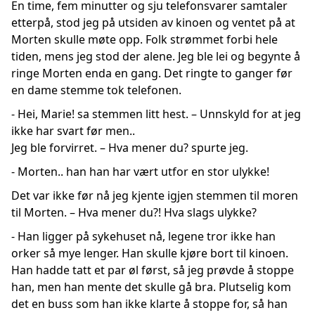
En time, fem minutter og sju telefonsvarer samtaler
etterpå, stod jeg på utsiden av kinoen og ventet på at
Morten skulle møte opp. Folk strømmet forbi hele
tiden, mens jeg stod der alene. Jeg ble lei og begynte å
ringe Morten enda en gang. Det ringte to ganger før
en dame stemme tok telefonen.
- Hei, Marie! sa stemmen litt hest. – Unnskyld for at jeg
ikke har svart før men..
Jeg ble forvirret. – Hva mener du? spurte jeg.
- Morten.. han han har vært utfor en stor ulykke!
Det var ikke før nå jeg kjente igjen stemmen til moren
til Morten. – Hva mener du?! Hva slags ulykke?
- Han ligger på sykehuset nå, legene tror ikke han
orker så mye lenger. Han skulle kjøre bort til kinoen.
Han hadde tatt et par øl først, så jeg prøvde å stoppe
han, men han mente det skulle gå bra. Plutselig kom
det en buss som han ikke klarte å stoppe for, så han