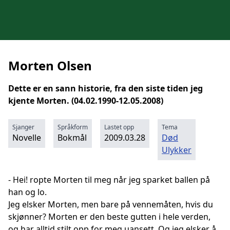
Morten Olsen
Dette er en sann historie, fra den siste tiden jeg
kjente Morten. (04.02.1990-12.05.2008)
Sjanger
Språkform
Lastet opp
Tema
Novelle
Bokmål
2009.03.28
Død
Ulykker
- Hei! ropte Morten til meg når jeg sparket ballen på
han og lo.
Jeg elsker Morten, men bare på vennemåten, hvis du
skjønner? Morten er den beste gutten i hele verden,
og har alltid stilt opp for meg uansett. Og jeg elsker å