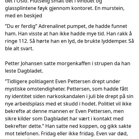
det i Oslo. Plutselig smalt det i vinduet og
glassplintene føyk gjennom kontoret. En murstein,
med en beskjed
”Du er ferdig” Adrenalinet pumpet, de hadde funnet
ham. Han visste at han ikke hadde mye tid. Han rakk å
ringe 112. Så hørte han en lyd, de brukte lyddemper. Så
ble alt svart.
Petter Johansen satte morgenkaffen i strupen da han
leste Dagbladet.
”Tidligere politiagent Even Pettersen drept under
mystiske omstendigheter. Pettersen, som hadde fått
ny identitet siden narkoskandalen i juli ble drept på sin
nye arbeidsplass med et skudd i hodet. Politiet vil ikke
bekrefte at denne mannen er Even Pettersen, men
sikre kilder som Dagbladet har vært i kontakt med
bekrefter dette.” Han satte ned koppen, og gikk sakte
mot telefonen. Fridag eller ikke fridag. Even var død,