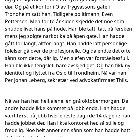
dør. Og på et kontor i Olav Trygvassons gate i
Trondheim satt han. Tidligere politimann, Even
Pettersen. Men for to år siden skjedde det noe som
snudde livet hans på hode. Han ble tatt, tatt på fersken
mens jeg solgte narkotika på åpen gate. Han hadde
gått for langt, altfor langt. Han hadde latt personlige
følelser gå over de profesjonelle. Og da endte det ofte
sånn som dette, dårlig. Men sjefen var forståelsesfull.
Han ble ikke fengslet, bare avskjediget. Og han fikk ny
identitet og flyttet fra Oslo til Trondheim. Nå var han
Per Johan Løberg, sekretær ved advokatfirmaet Thiis.
Nå var han her, helt alene, en grå oktobermorgen. De
andre hadde ikke kommet på jobb enda. Han hadde
vært først på jobb hver eneste dag i de 14 dagene han
hadde jobbet der. Han likte kontoret her, så stille og
fredelig. Noe helt annet enn sånn som han hadde hatt