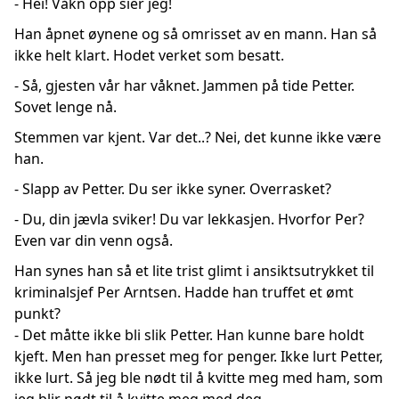
- Hei! Våkn opp sier jeg!
Han åpnet øynene og så omrisset av en mann. Han så
ikke helt klart. Hodet verket som besatt.
- Så, gjesten vår har våknet. Jammen på tide Petter.
Sovet lenge nå.
Stemmen var kjent. Var det..? Nei, det kunne ikke være
han.
- Slapp av Petter. Du ser ikke syner. Overrasket?
- Du, din jævla sviker! Du var lekkasjen. Hvorfor Per?
Even var din venn også.
Han synes han så et lite trist glimt i ansiktsutrykket til
kriminalsjef Per Arntsen. Hadde han truffet et ømt
punkt?
- Det måtte ikke bli slik Petter. Han kunne bare holdt
kjeft. Men han presset meg for penger. Ikke lurt Petter,
ikke lurt. Så jeg ble nødt til å kvitte meg med ham, som