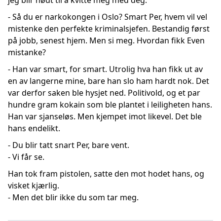
jeg blir nødt til å kvitte meg med deg.
- Så du er narkokongen i Oslo? Smart Per, hvem vil vel
mistenke den perfekte kriminalsjefen. Bestandig først
på jobb, senest hjem. Men si meg. Hvordan fikk Even
mistanke?
- Han var smart, for smart. Utrolig hva han fikk ut av
en av langerne mine, bare han slo ham hardt nok. Det
var derfor saken ble hysjet ned. Politivold, og et par
hundre gram kokain som ble plantet i leiligheten hans.
Han var sjanseløs. Men kjempet imot likevel. Det ble
hans endelikt.
- Du blir tatt snart Per, bare vent.
- Vi får se.
Han tok fram pistolen, satte den mot hodet hans, og
visket kjærlig.
- Men det blir ikke du som tar meg.