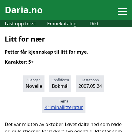
Daria.no
Last opp tekst
Emnekatalog
Dikt
Litt for nær
Petter får kjennskap til litt for mye.
Karakter: 5+
Sjanger
Språkform
Lastet opp
Novelle
Bokmål
2007.05.24
Tema
Kriminallitteratur
Det var midten av oktober. Løvet dalte ned som røde
og gule stjerner. Et vakkert syn egentlig. Planter som