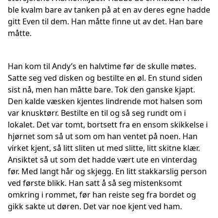
ble kvalm bare av tanken på at en av deres egne hadde
gitt Even til dem. Han måtte finne ut av det. Han bare
måtte.
Han kom til Andy’s en halvtime før de skulle møtes.
Satte seg ved disken og bestilte en øl. En stund siden
sist nå, men han måtte bare. Tok den ganske kjapt.
Den kalde væsken kjentes lindrende mot halsen som
var knusktørr. Bestilte en til og så seg rundt om i
lokalet. Det var tomt, bortsett fra en ensom skikkelse i
hjørnet som så ut som om han ventet på noen. Han
virket kjent, så litt sliten ut med slitte, litt skitne klær.
Ansiktet så ut som det hadde vært ute en vinterdag
før. Med langt hår og skjegg. En litt stakkarslig person
ved første blikk. Han satt å så seg mistenksomt
omkring i rommet, før han reiste seg fra bordet og
gikk sakte ut døren. Det var noe kjent ved ham.