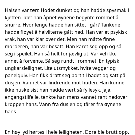
Halsen var tørr. Hodet dunket og han hadde spysmak i
kjeften. Idet han åpnet øynene begynte rommet å
snurre. Hvor lenge hadde han sittet i går? Tankene
hadde fløyet å halvliterne gått ned. Han var et psykisk
vrak, han var klar over det. Men han måtte finne
morderen, han var besatt. Han karet seg opp og så
seg i speilet. Han så helt for jævlig ut. Var vel ikke
annet å forvente. Så seg rundt i rommet. En typisk
ungkarsleilighet. Lite utsmykket, hvite vegger og
panelgulv. Han fikk dratt seg bort til badet og satt på
dusjen. Vannet var lindrende mot huden. Han kunne
ikke huske sist han hadde vært så fyllesyk. Jaja,
engangstilfelle, tenkte han mens vannet rant nedover
kroppen hans. Vann fra dusjen og tårer fra øynene
hans.
En høy lyd hørtes i hele leiligheten. Døra ble brutt opp.