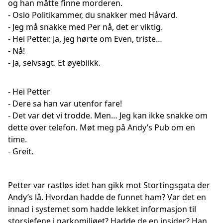
og han måtte finne morderen.
- Oslo Politikammer, du snakker med Håvard.
- Jeg må snakke med Per nå, det er viktig.
- Hei Petter. Ja, jeg hørte om Even, triste…
- Nå!
- Ja, selvsagt. Et øyeblikk.
- Hei Petter
- Dere sa han var utenfor fare!
- Det var det vi trodde. Men… Jeg kan ikke snakke om
dette over telefon. Møt meg på Andy’s Pub om en
time.
- Greit.
Petter var rastløs idet han gikk mot Stortingsgata der
Andy’s lå. Hvordan hadde de funnet ham? Var det en
innad i systemet som hadde lekket informasjon til
storsjefene i narkomiljøet? Hadde de en insider? Han