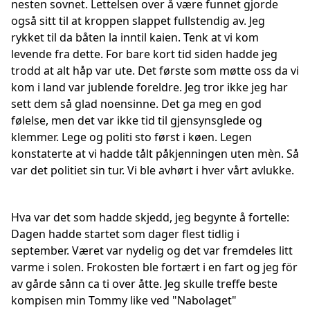
nesten sovnet. Lettelsen over å være funnet gjorde
også sitt til at kroppen slappet fullstendig av. Jeg
rykket til da båten la inntil kaien. Tenk at vi kom
levende fra dette. For bare kort tid siden hadde jeg
trodd at alt håp var ute. Det første som møtte oss da vi
kom i land var jublende foreldre. Jeg tror ikke jeg har
sett dem så glad noensinne. Det ga meg en god
følelse, men det var ikke tid til gjensynsglede og
klemmer. Lege og politi sto først i køen. Legen
konstaterte at vi hadde tålt påkjenningen uten mèn. Så
var det politiet sin tur. Vi ble avhørt i hver vårt avlukke.
Hva var det som hadde skjedd, jeg begynte å fortelle:
Dagen hadde startet som dager flest tidlig i
september. Været var nydelig og det var fremdeles litt
varme i solen. Frokosten ble fortært i en fart og jeg för
av gårde sånn ca ti over åtte. Jeg skulle treffe beste
kompisen min Tommy like ved "Nabolaget"