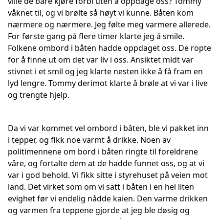
ville de bare kjøre forbi uten å oppdage oss? Tommy
våknet til, og vi brølte så høyt vi kunne. Båten kom
nærmere og nærmere. Jeg følte meg varmere allerede.
For første gang på flere timer klarte jeg å smile.
Folkene ombord i båten hadde oppdaget oss. De ropte
for å finne ut om det var liv i oss. Ansiktet midt var
stivnet i et smil og jeg klarte nesten ikke å få fram en
lyd lengre. Tommy derimot klarte å brøle at vi var i live
og trengte hjelp.
Da vi var kommet vel ombord i båten, ble vi pakket inn
i tepper, og fikk noe varmt å drikke. Noen av
politimennene om bord i båten ringte til foreldrene
våre, og fortalte dem at de hadde funnet oss, og at vi
var i god behold. Vi fikk sitte i styrehuset på veien mot
land. Det virket som om vi satt i båten i en hel liten
evighet før vi endelig nådde kaien. Den varme drikken
og varmen fra teppene gjorde at jeg ble døsig og