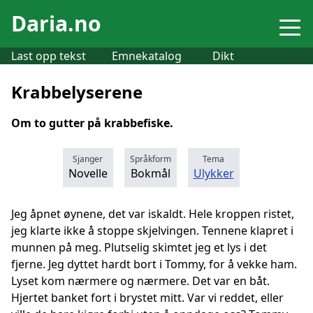
Daria.no
Last opp tekst
Emnekatalog
Dikt
Krabbelyserene
Om to gutter på krabbefiske.
Sjanger
Språkform
Tema
Novelle
Bokmål
Ulykker
Jeg åpnet øynene, det var iskaldt. Hele kroppen ristet,
jeg klarte ikke å stoppe skjelvingen. Tennene klapret i
munnen på meg. Plutselig skimtet jeg et lys i det
fjerne. Jeg dyttet hardt bort i Tommy, for å vekke ham.
Lyset kom nærmere og nærmere. Det var en båt.
Hjertet banket fort i brystet mitt. Var vi reddet, eller