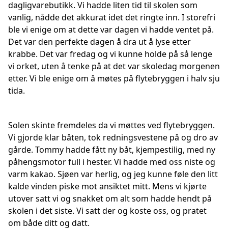
dagligvarebutikk. Vi hadde liten tid til skolen som
vanlig, nådde det akkurat idet det ringte inn. I storefri
ble vi enige om at dette var dagen vi hadde ventet på.
Det var den perfekte dagen å dra ut å lyse etter
krabbe. Det var fredag og vi kunne holde på så lenge
vi orket, uten å tenke på at det var skoledag morgenen
etter. Vi ble enige om å møtes på flytebryggen i halv sju
tida.
Solen skinte fremdeles da vi møttes ved flytebryggen.
Vi gjorde klar båten, tok redningsvestene på og dro av
gårde. Tommy hadde fått ny båt, kjempestilig, med ny
påhengsmotor full i hester. Vi hadde med oss niste og
varm kakao. Sjøen var herlig, og jeg kunne føle den litt
kalde vinden piske mot ansiktet mitt. Mens vi kjørte
utover satt vi og snakket om alt som hadde hendt på
skolen i det siste. Vi satt der og koste oss, og pratet
om både ditt og datt.