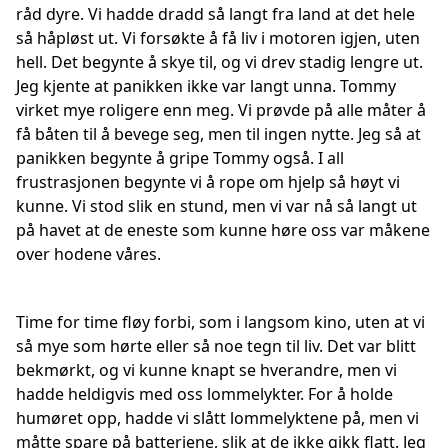
råd dyre. Vi hadde dradd så langt fra land at det hele
så håpløst ut. Vi forsøkte å få liv i motoren igjen, uten
hell. Det begynte å skye til, og vi drev stadig lengre ut.
Jeg kjente at panikken ikke var langt unna. Tommy
virket mye roligere enn meg. Vi prøvde på alle måter å
få båten til å bevege seg, men til ingen nytte. Jeg så at
panikken begynte å gripe Tommy også. I all
frustrasjonen begynte vi å rope om hjelp så høyt vi
kunne. Vi stod slik en stund, men vi var nå så langt ut
på havet at de eneste som kunne høre oss var måkene
over hodene våres.
Time for time fløy forbi, som i langsom kino, uten at vi
så mye som hørte eller så noe tegn til liv. Det var blitt
bekmørkt, og vi kunne knapt se hverandre, men vi
hadde heldigvis med oss lommelykter. For å holde
humøret opp, hadde vi slått lommelyktene på, men vi
måtte spare på batteriene, slik at de ikke gikk flatt. Jeg