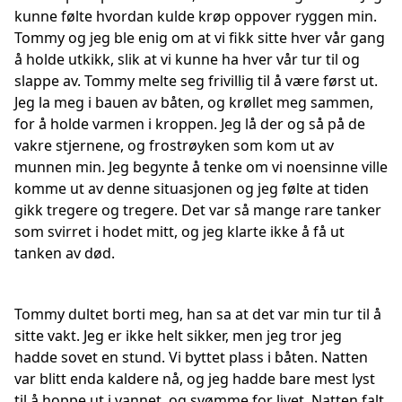
kunne følte hvordan kulde krøp oppover ryggen min.
Tommy og jeg ble enig om at vi fikk sitte hver vår gang
å holde utkikk, slik at vi kunne ha hver vår tur til og
slappe av. Tommy melte seg frivillig til å være først ut.
Jeg la meg i bauen av båten, og krøllet meg sammen,
for å holde varmen i kroppen. Jeg lå der og så på de
vakre stjernene, og frostrøyken som kom ut av
munnen min. Jeg begynte å tenke om vi noensinne ville
komme ut av denne situasjonen og jeg følte at tiden
gikk tregere og tregere. Det var så mange rare tanker
som svirret i hodet mitt, og jeg klarte ikke å få ut
tanken av død.
Tommy dultet borti meg, han sa at det var min tur til å
sitte vakt. Jeg er ikke helt sikker, men jeg tror jeg
hadde sovet en stund. Vi byttet plass i båten. Natten
var blitt enda kaldere nå, og jeg hadde bare mest lyst
til å hoppe ut i vannet, og svømme for livet. Natten falt