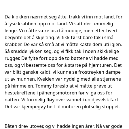
Da klokken nærmet seg åtte, trakk vi inn mot land, for
å lyse krabben opp mot land. Vi satt der temmelig
lenge. Vi måtte være bra tålmodige, men etter hvert
begynte det å skje ting. Vi fikk først bare tak i små
krabber. De var så små at vi måtte kaste dem uti igjen.
Så snudde lykken seg, og vi fikk tak i noen skikkelige
rugger. De fylte fort opp de to bøttene vi hadde med
oss, og vi bestemte oss for å starte på hjemturen. Det
var blitt ganske kaldt, vi kunne se frostrøyken dampe
ut av munnen. Kvelden var nydelig med alle stjernene
på himmelen. Tommy foreslo at vi måtte prøve ut
hestekreftene i påhengsmotoren før vi ga oss for
natten. Vi formelig fløy over vannet i en djevelsk fart.
Det var kjempegøy helt til motoren plutselig stoppet.
Båten drev utover, og vi hadde ingen årer. Nå var gode