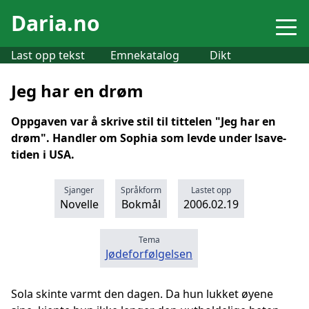
Daria.no
Last opp tekst
Emnekatalog
Dikt
Jeg har en drøm
Oppgaven var å skrive stil til tittelen "Jeg har en
drøm". Handler om Sophia som levde under lsave-
tiden i USA.
Sjanger
Språkform
Lastet opp
Novelle
Bokmål
2006.02.19
Tema
Jødeforfølgelsen
Sola skinte varmt den dagen. Da hun lukket øyene