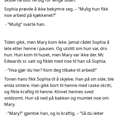
skulle ha blitt ferdig for lenge siden.
Sophia prøvde å ikke bekymre seg. – ”Mulig hun fikk
noe arbeid på kjøkkenet?”
- ”Mulig” svarte han.
Tiden gikk, men Mary kom ikke. Jamal rådet Sophia å
lete etter henne i pausen. Og utslitt om hun var, dro
hun. Hun kom til huset, men Mary var ikke der. Mr.
Edwards sr. satt og fiklet med noe til han så Sophia.
- ”Hva gjør du her? Kom deg tilbake til arbeid!”
Tonen hans fikk Sophia til å skjelve. Han på sin side, ble
enda sintere. Han gikk bort til henne med raske skritt,
og fikte kraftig til henne. Kinnet hennes sved
voldsomt. Hun så ned på bakken og mumlet noe om
Mary.
- ”Mary?” gjentok han, og lo kraftig. – ”Så du leiter