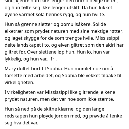
sine, kjente hun ikke lenger den uutholdelige heten,
og hun følte seg ikke lenger utslitt. Da hun lukket
øyene varmet sola hennes rygg, og hun hvilte.
Hun så grønne sletter og bomullsåkere. Solide
eiketrær som prydet naturen med sine mektige røtter,
og laget skygge for de som trengte hvile. Mississippi
delte landskapet i to, og elven glitret som den aldri har
glitret før. Over slettene løp hun. Hun lo, hun var
lykkelig, og hun var... fri.
Mary dultet bort til Sophia. Hun mumlet noe om å
forsette med arbeidet, og Sophia ble vekket tilbake til
virkeligheten.
I virkeligheten var Mississippi like glitrende, eikene
prydet naturen, men det var noe som ikke stemte.
Hun så ned på de skitne klærne, og den lange
redskapen hun pløyde jorden med, og prøvde å tenke
seg hva det var.