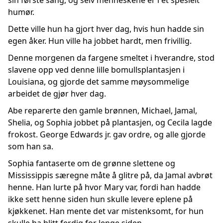
sin første sang, og selv menneskene er i et spesielt
humør.
Dette ville hun ha gjort hver dag, hvis hun hadde sin
egen åker. Hun ville ha jobbet hardt, men frivillig.
Denne morgenen da fargene smeltet i hverandre, stod
slavene opp ved denne lille bomullsplantasjen i
Louisiana, og gjorde det samme møysommelige
arbeidet de gjør hver dag.
Abe reparerte den gamle brønnen, Michael, Jamal,
Shelia, og Sophia jobbet på plantasjen, og Cecila lagde
frokost. George Edwards jr. gav ordre, og alle gjorde
som han sa.
Sophia fantaserte om de grønne slettene og
Mississippis særegne måte å glitre på, da Jamal avbrøt
henne. Han lurte på hvor Mary var, fordi han hadde
ikke sett henne siden hun skulle levere eplene på
kjøkkenet. Han mente det var mistenksomt, for hun