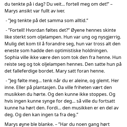
du tenkte på i dag? Du veit... fortell meg om det!” –
Marys ansikt var fullt av iver.
- ”Jeg tenkte på det samma som alltid.”
- ”Fortell! Hvordan føltes det?” Øyene hennes skinte
like sterkt som oljelampen. Hun var ung og nysgjerrig.
Mulig det kom til å forandre seg, hun var tross alt den
eneste som hadde den optimistiske holdningen.
Sophia ville ikke være den som tok den fra henne. Hun
reiste seg og tok oljelampen hennes. Den satte hun på
det falleferdige bordet. Mary satt foran henne.
- ”Jeg følte meg... tenk når du er aleine, og glemt. Her
inne. Eller på plantasjen. Da ville friheten vært den
musikken du hørte. Og den kunne ikke stoppes. Og
hvis ingen kunne synge for deg... så ville du fortsatt
kunne ha hørt den. Fordi... den musikken er en del av
deg. Og den kan ingen ta fra deg.”
Marys øyne ble blanke. – ”Har du noen gang hørt